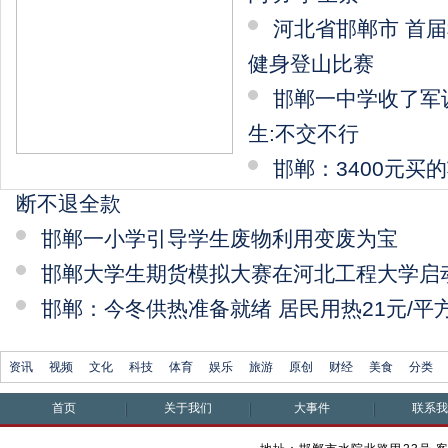
河北省邯郸市 首
健身登山比赛
邯郸一中学收了军
生:不交不行
邯郸：3400元买
断不退全款
邯郸一小学引导学生废物利用变废为宝
邯郸大学生期货模拟大赛在河北工程大学启
邯郸：今冬供热准备就绪 居民用热21元/平
资讯
视频
文化
科技
体育
娱乐
旅游
原创
财经
美食
分类
首页
关于我们
大事件
联系