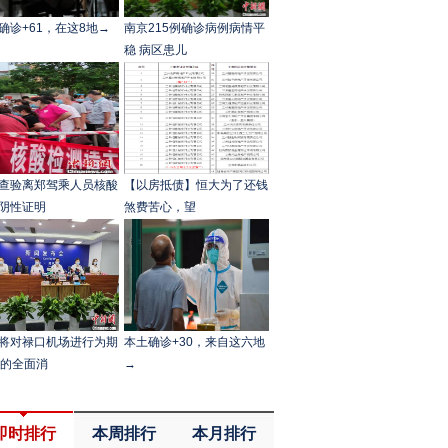
确诊+61，在这8地→
南京215例确诊病例病情平
稳 病区患儿
查验离郑驾乘人员核酸
【以房抵债】恒大为了还钱
阴性证明
煞费苦心，望
将对禄口机场进行为期
本土确诊+30，来自这六地
天的全面消
→
即时排行
本周排行
本月排行