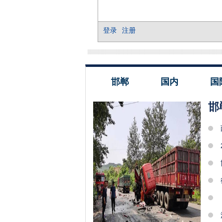
邯郸
国内
国
邯