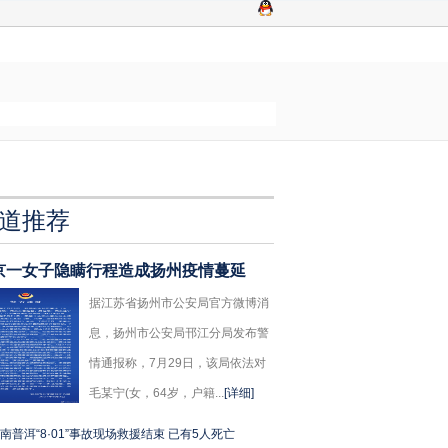
道推荐
京一女子隐瞒行程造成扬州疫情蔓延
据江苏省扬州市公安局官方微博消
息，扬州市公安局邗江分局发布警
情通报称，7月29日，该局依法对
毛某宁(女，64岁，户籍...
[详细]
南普洱“8·01”事故现场救援结束 已有5人死亡