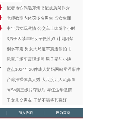
记者地铁偶遇郑州书记被质疑作秀
老师教室内体罚多名男生 当女生面
中年男女玩激情 公交车上缠绵半小时
3男子囚禁年轻女子做性奴 计划囚禁
桐乡车震 男女大尺度车震遭偷拍【
绿宝广场车震现场照 男子疑与小姨
盘点1024年20件成人奶妈网站卖淫事件
台湾推裸体真人秀 大尺度让人流鼻血
阿Sa演三级片夺影后 与任达华激情
干女儿交男友 干爹不满将其强奸
加入收藏
设为首页