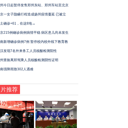
州今日起暂停发售郑州东站、郑州车站至北京
京一女子隐瞒行程造成扬州疫情蔓延 已被立
土确诊+61，在这8地→
京215例确诊病例病情平稳 病区患儿尚未发生
南新增确诊病例7例 暂停校内校外线下教育教
汉发现7名外来务工人员核酸检测阳性
州查验离郑驾乘人员核酸检测阴性证明
南强降雨致302人遇难
图片推荐