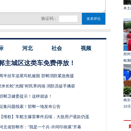
本土
际
河北
社会
视频
郑州
检测
郸主城区这类车免费停放！
两半挂车追尾司机被困 邯郸消防紧急救援
2米长蛇“光顾”村民养鸡场 消防员徒手擒获
邯郸卫健委提示！这样就诊！
南京
征集问题线索！邯郸一地发布公告
10
【维权】车舵主爆雷事件后续，大批用户退款仍遥
河北省邯郸市：“我是一个兵·许同印画展”开幕