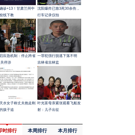
确诊+13！甘肃兰州中
沈阳爆炸已致3死30余伤，
校线下教
行车记录仪拍
启应急机制：停止跨省
一罪犯强行脱逃下落不明
 关停涉
吉林省吉林监
天水女子称丈夫抱走刚
叶光富母亲紧张观看飞船发
的孩子追
射：儿子出征
即时排行
本周排行
本月排行