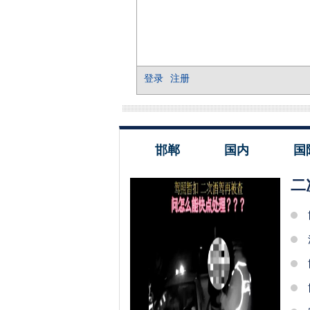
邯郸
国内
国
二