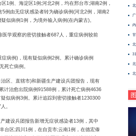
台区1例、海淀区1例;河北2例，均在邢台市;湖南2例，
北
含5例由无症状感染者转为确诊病例(河北2例，湖南2
广
增疑似病例1例，为境外输入病例(在内蒙古)。
内
医学观察的密切接触者687人，重症病例较前
甘
北
3
症病例)，现有疑似病例2例。累计确诊病例
北
，无死亡病例。
北
(自治区、直辖市)和新疆生产建设兵团报告，现有
，累计治愈出院病例91588例，累计死亡病例4636
疑似病例3例。累计追踪到密切接触者1230300
7人。
产建设兵团报告新增无症状感染者13例，其中
在丰台区;四川1例，在自贡市;云南1例，在德宏傣