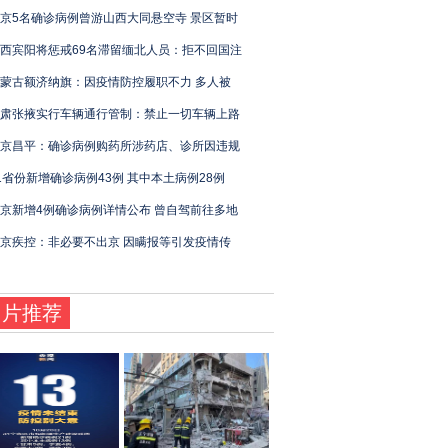
京5名确诊病例曾游山西大同悬空寺 景区暂时
西宾阳将惩戒69名滞留缅北人员：拒不回国注
蒙古额济纳旗：因疫情防控履职不力 多人被
肃张掖实行车辆通行管制：禁止一切车辆上路
京昌平：确诊病例购药所涉药店、诊所因违规
1省份新增确诊病例43例 其中本土病例28例
京新增4例确诊病例详情公布 曾自驾前往多地
京疾控：非必要不出京 因瞒报等引发疫情传
图片推荐