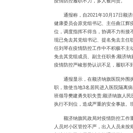
疫情防控履职不力，多人被问责。
通报称，自2021年10月17日额
健康委员会原党组书记、主任曲江辉
位，调度指挥不得当，协调不力衔接
现已免去其党组书记、提名免去主任
任刘琴在疫情防控工作中不积极不主
免去其党组成员、副主任职务;额济
疫情防控严峻形势认识不足，履职不
通报显示，在额济纳旗医院外围执
职，致使当地3名居民进入医院隔离
班领导樊建勇失职失责;额济纳旗人
执行不到位，造成严重的安全事故。
额济纳旗民政局对疫情防控工作重
人员对小区管控不严，出入人员未按