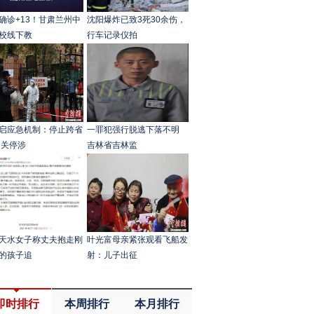
确诊+13！甘肃兰州中
沈阳爆炸已致3死30余伤，
校线下教
行车记录仪拍
启应急机制：停止跨省
一罪犯强行脱逃下落不明
 关停涉
吉林省吉林监
天水女子称丈夫抱走刚
叶光富母亲紧张观看飞船发
的孩子追
射：儿子出征
即时排行
本周排行
本月排行