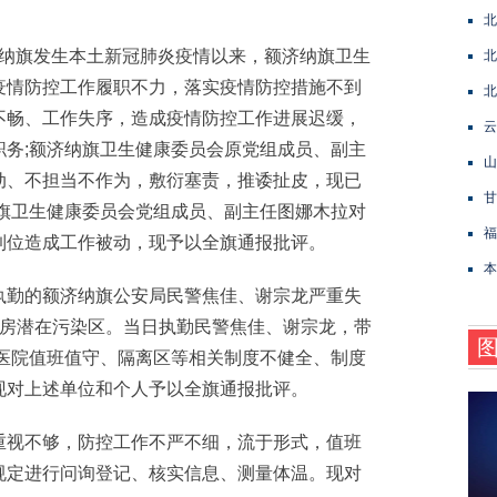
北
济纳旗发生本土新冠肺炎疫情以来，额济纳旗卫生
北
疫情防控工作履职不力，落实疫情防控措施不到
北
不畅、工作失序，造成疫情防控工作进展迟缓，
云
职务;额济纳旗卫生健康委员会原党组成员、副主
山
动、不担当不作为，敷衍塞责，推诿扯皮，现已
甘
纳旗卫生健康委员会党组成员、副主任图娜木拉对
福
到位造成工作被动，现予以全旗通报批评。
本
勤的额济纳旗公安局民警焦佳、谢宗龙严重失
病房潜在污染区。当日执勤民警焦佳、谢宗龙，带
民医院值班值守、隔离区等相关制度不健全、制度
现对上述单位和个人予以全旗通报批评。
视不够，防控工作不严不细，流于形式，值班
规定进行问询登记、核实信息、测量体温。现对