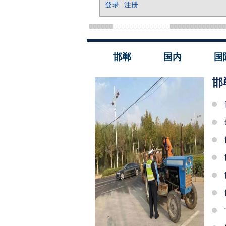
邯郸
国内
国
邯