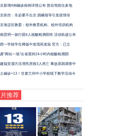
京新增4例确诊病例详情公布 曾自驾前往多地
京疾控：非必要不出京 因瞒报等引发疫情传
京海淀区教委：校外教育机构、校外培训机构
南昆明一旅行团4人核酸检测阳性 活动轨迹公布
西一学校学生稀饭中发现死老鼠 官方：已立
肃“两站一场”出省需持24小时内核酸检测阴
建福安溜方压埋民房致3人死亡 事故原因调查中
土确诊+13！甘肃兰州中小学校线下教学活动今
图片推荐