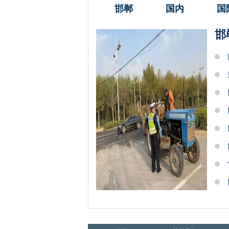
邯郸
国内
国
邯