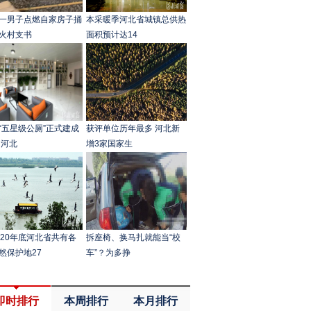
一男子点燃自家房子捅
本采暖季河北省城镇总供热
火村支书
面积预计达14
“五星级公厕”正式建成
获评单位历年最多 河北新
 河北
增3家国家生
020年底河北省共有各
拆座椅、换马扎就能当“校
然保护地27
车”？为多挣
即时排行
本周排行
本月排行