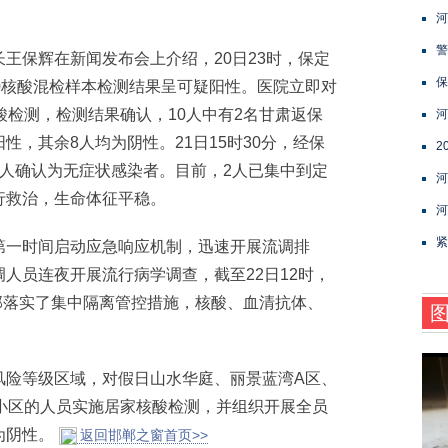
河
警
保辉在新闻发布会上介绍，20日23时，保定
保
0核酸混检样本检测结果呈可疑阳性。医院立即对
酸检测，检测结果确认，10人中有2名甘肃返保
河
，其余8人均为阴性。21日15时30分，经保
2
人确认为无症状感染者。目前，2人已集中到定
河
行救治，生命体征平稳。
河
紧
一时间启动应急响应机制，迅速开展流调排
人员连夜开展流行病学调查，截至22日12时，
全部落实了集中隔离管控措施，核酸、血清抗体、
险等级区域，对假日山水华庭、丽景蓝湾A区、
小区的人员实施居家核酸检测，并组织开展全员
为阴性。
返回邯郸之窗首页>>