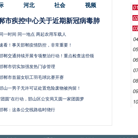
际
河北
社会
视频
郸市疾控中心关于近期新冠病毒肺
同一时间 同一地点 两起农用车载人
速看！事关邯郸疫情防控，非常重要！
邯郸交通持续开展专项整治行动！重点检查这些领
邯郸市切实加强发热门诊管理
邯郸市首届女职工羽毛球比赛开赛
邯山一男子无许可证处置危险废物被拘留！
“团圆”在行动，邯山区公安局又圆一家团圆梦
邯郸：这条公交线路临时绕行