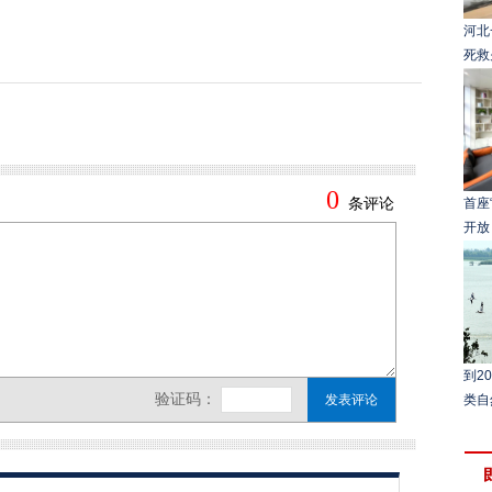
河北
死救
首座
开放
到2
类自