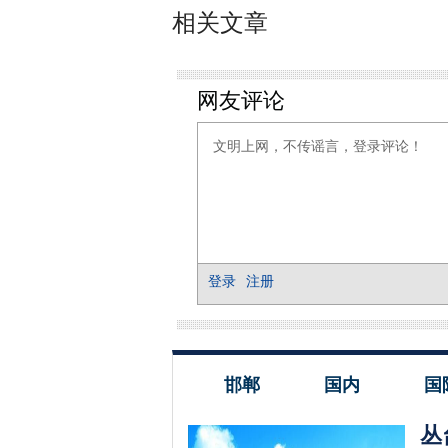
相关文章
邯郸
国内
国
丛