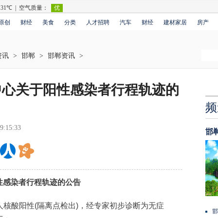
原创
财经
美食
分类
人才招聘
汽车
财经
建材家居
房产
资讯
>
邯郸
>
邯郸资讯
>
中心关于阳性感染者行程轨迹的
频
9:15:33
邯
感染者行程轨迹的公告
人核酸阳性(隔离点检出)，经专家初步诊断为无症
邯