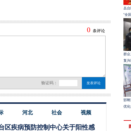
丛台
“全
群众
复兴
邯郸
优化
际
河北
社会
视频
台区疾病预防控制中心关于阳性感