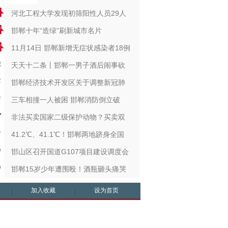
河北工程大学发现初筛阳性人员29人
邯郸十年“造绿”刷新城市名片
11月14日 邯郸新增无症状感染者18例
天天十二条丨邯郸一男子酒后闹事砍
邯郸经济技术开发区关于调整新冠肺
三车相撞一人被困 邯郸消防倒立破
非法买卖国家二级保护动物？买卖双
41.2℃、41.1℃！邯郸两地跻身全国
邯山区召开国道G107项目建设调度会
邯郸15岁少年遭围殴！酒瓶砸头痛哭
加入收藏
设为首页