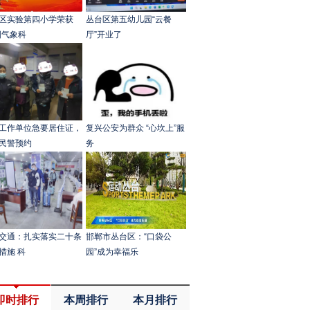
区实验第四小学荣获
丛台区第五幼儿园“云餐
国气象科
厅”开业了
工作单位急要居住证，
复兴公安为群众 “心坎上”服
民警预约
务
交通：扎实落实二十条
邯郸市丛台区：“口袋公
措施 科
园”成为幸福乐
即时排行
本周排行
本月排行