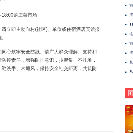
下：
邯
0-18:00蔚庄菜市场
河
1
立即主动向村(社区)、单位或住宿酒店宾馆报
这
施。
邯
同心筑牢安全防线。请广大群众理解、支持和
河
情防控责任，增强防护意识，少聚集、不扎堆，
丛
、勤洗手、常通风，保持安全社交距离，共筑防
丛