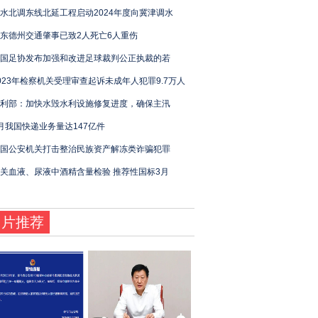
水北调东线北延工程启动2024年度向冀津调水
东德州交通肇事已致2人死亡6人重伤
国足协发布加强和改进足球裁判公正执裁的若
023年检察机关受理审查起诉未成年人犯罪9.7万人
利部：加快水毁水利设施修复进度，确保主汛
月我国快递业务量达147亿件
国公安机关打击整治民族资产解冻类诈骗犯罪
关血液、尿液中酒精含量检验 推荐性国标3月
图片推荐