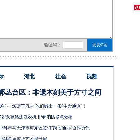
际
河北
社会
视频
郸丛台区：非遗木刻美于方寸之间
暖心！滚滚车流中 他们喊出一条“生命通道”！
2岁女孩钻进洗衣机 邯郸消防紧急救援
邯郸市与天津市河东区签订“跨省通办”合作协议
邯郸首届剪纸艺术展开展