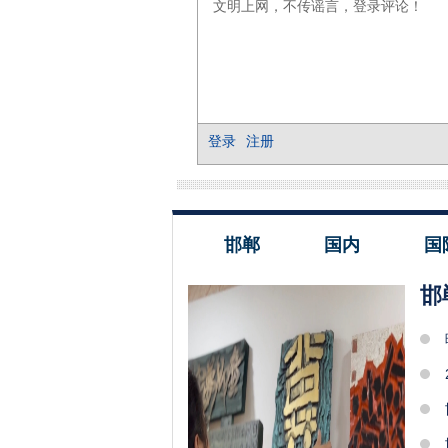
邯郸
国内
国
邯