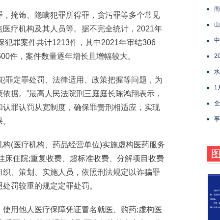
南
，掩饰、隐瞒犯罪所得罪，贪污罪等多个常见
山
医疗机构及其人员等。据不完全统计，2021年
中
犯罪案件共计1213件，其中2021年审结306
审结500件，案件数量逐年增长且增幅较大。
2
水
罪定罪处罚、法律适用、政策把握等问题，为
1
策依据。”最高人民法院刑三庭庭长陈鸿翔表示，
全
和认罪认罚从宽制度，确保罪责刑相适应，实现
事
果。
(医疗机构、药品经营单位)实施虚构医药服务
挂床住院;重复收费、超标准收费、分解项目收费
组织、策划、实施人员，依照刑法规定以诈骗罪
照处罚较重的规定定罪处罚。
用他人医疗保障凭证冒名就医、购药;虚构医