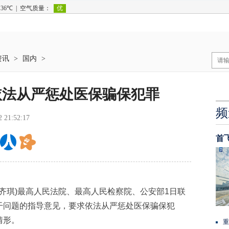
资讯
>
国内
>
依法从严惩处医保骗保犯罪
频
2 21:52:17
首
齐琪)最高人民法院、最高人民检察院、公安部1日联
干问题的指导意见，要求依法从严惩处医保骗保犯
情形。
重