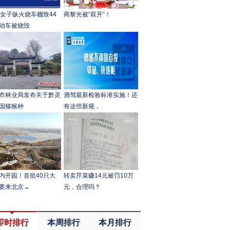
岁女子纵火烧车棚致44
商黎光被“双开”！
动车被烧毁
市林业局发布关于黔灵
酒驾最新检验标准实施！还
园猕猴种
有这些新规，
内开园！首批40只大
转卖芹菜赚14元被罚10万
要来北京→
元，合理吗？
即时排行
本周排行
本月排行