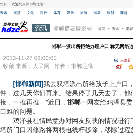
您好 ，欢迎您来到邯郸之窗!
资讯
视频
文化
科技
体育
娱乐
旅游
健康
原创
商超
首页
>
资讯
>
邯郸
邯郸一派出所拒绝办理户口 称无网络
2013-11-27 08:00:05
人查看
收藏
来源：人民网 作者：邯郸之窗
|
[邯郸新闻]
我去双塔派出所给孩子上户口
件，过几天你们再来。结果停了几天去了，他
接，一推再推。”近日，
邯郸
一网友给鸡泽县委
口难的问题。
鸡泽县社情民意办对网友反映的情况进行
塔所门口因修路将两根电线杆移除，移除过程