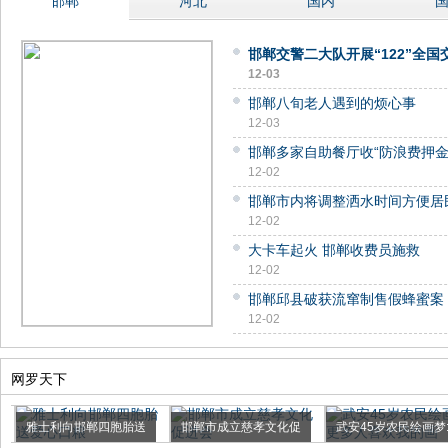
邯郸
河北
国内
邯郸交警二大队开展“122”全
12-03
邯郸八旬老人遇到的烦心事
12-03
邯郸多家自助餐厅收“防浪费押金
12-02
邯郸市内将调整洒水时间方便居
12-02
大卡车起火 邯郸收费员施救
12-02
邯郸邱县破获流窜制售假蜂蜜案
12-02
网罗天下
雅士利向邯郸四胞胎送
邯郸市成立慈孝文化促
武安45岁农民绘画梦