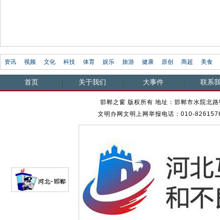
爱心口粮
进会
多人喜...
资讯
视频
文化
科技
体育
娱乐
旅游
健康
原创
商超
美食
首页
关于我们
大事件
联系
邯郸之窗 版权所有 地址：邯郸市水院北路甲23
文明办网文明上网举报电话：010-82615762