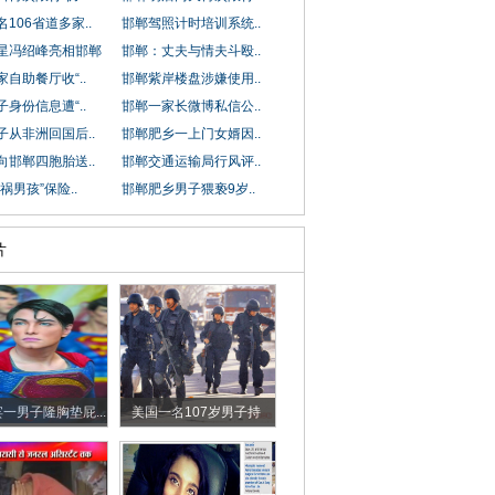
106省道多家..
邯郸驾照计时培训系统..
星冯绍峰亮相邯郸
邯郸：丈夫与情夫斗殴..
自助餐厅收“..
邯郸紫岸楼盘涉嫌使用..
身份信息遭“..
邯郸一家长微博私信公..
子从非洲回国后..
邯郸肥乡一上门女婿因..
向邯郸四胞胎送..
邯郸交通运输局行风评..
祸男孩”保险..
邯郸肥乡男子猥亵9岁..
片
一男子隆胸垫屁...
美国一名107岁男子持
枪...