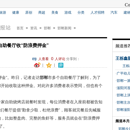
旅游
健康
原创
商超
美食
游戏
分类
人才招聘
汽车
建
首页
>
资讯
>
邯郸
>
邯郸新闻
>
自助餐厅收“防浪费押金”
频道推
0
王栎鑫
人查看
人评论
分享到：
|
|
王栎鑫 
·
广平幼儿
押金”。昨日，记者走访
邯郸
市多个自助餐厅了解到，为了
·
邯郸一派
都开始收取这种押金。对此许多消费者表示赞同，但也有个
·
滏阳河
·
邯郸上演
一家自助烧烤店就餐时发现，每位消费者在入座前都被告知
·
邯郸主
他们餐厅提倡“勤拿少取，杜绝浪费”，顾客就完餐后先喊服
·
邯郸滏
，比如整盘肉、完整的鱼虾等，服务员就会在“防浪费押
频道本月
了。
邯郸今日