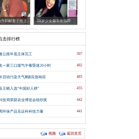
升职献妻子给上...
18岁少女躲衣柜惊吓
朋...
时点击排行榜
507
速公路年底主体完工
492
名一家三口煤气中毒昏迷20小时
485
年启动污染天气Ⅲ级应急响应
455
县王晓入选“中国好人榜”
442
科技局荣获农业博览会组织奖
441
周环保产品见证科科技力量
视频
返回首页