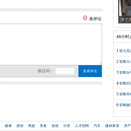
男子为
48小
1
邯大高
2
邯郸大
3
邯郸永
4
邯郸邱
5
邯郸市
6
邯郸曲
健康
原创
商超
美食
游戏
分类
人才招聘
汽车
建材家居
房产