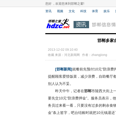
您好 ，欢迎您来到邯郸之窗!
资讯
视频
文化
科技
体育
娱乐
邯郸多家
2013-12-02 09:10:40
收藏
来源：河北新闻网 作者：zhangjiong
[邯郸新闻]
就餐前先预付10元“防浪费
提醒顾客爱惜饭菜，减少浪费，自助餐厅
别人认为不妥。
昨天中午，记者在
邯郸
市陵西大街上
要先交10元“防浪费押金”。服务员表示，
务员过来看一看，只要没有过多的剩余食物
金”条上签字，吧台结账时就把10元钱退还