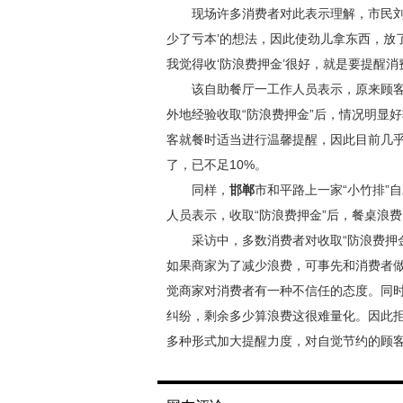
现场许多消费者对此表示理解，市民刘女
少了亏本’的想法，因此使劲儿拿东西，放
我觉得收‘防浪费押金’很好，就是要提醒消
该自助餐厅一工作人员表示，原来顾客
外地经验收取“防浪费押金”后，情况明显
客就餐时适当进行温馨提醒，因此目前几乎
了，已不足10%。
同样，
邯郸
市和平路上一家“小竹排”
人员表示，收取“防浪费押金”后，餐桌浪
采访中，多数消费者对收取“防浪费押金
如果商家为了减少浪费，可事先和消费者
觉商家对消费者有一种不信任的态度。同时
纠纷，剩余多少算浪费这很难量化。因此
多种形式加大提醒力度，对自觉节约的顾