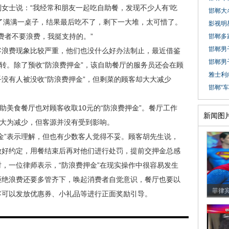
士说：“我经常和朋友一起吃自助餐，发现不少人有‘吃
邯郸大名
了满满一桌子，结果最后吃不了，剩下一大堆，太可惜了。
影视明
费者不要浪费，我挺支持的。”
邯郸多家
邯郸男子
浪费现象比较严重，他们也没什么好办法制止，最近借鉴
邯郸男
好转。除了预收“防浪费押金”，该自助餐厅的服务员还会在顾
雅士利
没有人被没收“防浪费押金”，但剩菜的顾客却大大减少
邯郸“车
自助美食餐厅也对顾客收取10元的“防浪费押金”。餐厅工作
新闻图
费大为减少，但客源并没有受到影响。
”表示理解，但也有少数客人觉得不妥。顾客胡先生说，
做好约定，用餐结束后再对他们进行处罚，提前交押金总感
，一位律师表示，“防浪费押金”在现实操作中很容易发生
拒绝浪费还要多管齐下，唤起消费者自觉意识，餐厅也要以
菲律宾
客可以发放优惠券、小礼品等进行正面奖励引导。