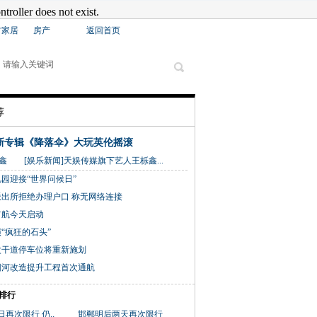
材家居
房产
返回首页
荐
新专辑《降落伞》大玩英伦摇滚
[娱乐新闻]天娱传媒旗下艺人王栎鑫...
园迎接“世界问候日”
出所拒绝办理户口 称无网络连接
首航今天启动
“疯狂的石头”
次干道停车位将重新施划
阳河改造提升工程首次通航
排行
再次限行 仍..
邯郸明后两天再次限行