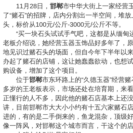
11月28日，
邯郸
市中华大街上一家经营
了“赌石”的招牌，店内分割出一半空间，堆
头，标价从100元/公斤-3000元/公斤不等。
“买一块石头试试手气吧，这都是从缅甸运
老板介绍说，她经营玉器玉饰品好多年了，
地见识过赌石头的场面，但自今年下半年以
办起了赌石的店铺，这让她蠢蠢欲动，也想
购设备，增加了这个项目。
位于
邯郸
市东环路上的“久德玉器”经营赌
多岁的王老板表示，市场还处在培育期，来
正懂行的人不多，因此他的赌石店基本上还
讲，目前邯郸市大大小小约有十五六家赌石
进的，有的是二手倒来的，鱼龙混杂，顶级好
像一阵风，对邯郸这个城市而言，干这个的店