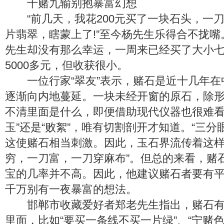
十赌九输别抱暴富幻想
“前几天，我花200元买了一块石头，一
片翡翠，瞎蒙上了!”至今杨先生乐得合不拢
先生却没有那么幸运，一周来已经买了大小
5000多元，但收获很小。
一位行家“翠友”表示，赌石是近十几年在
逐渐向内地蔓延。一块未经开窗的原石，除
不清里面是什么，即便借助现代仪器也很难看
玉”还是“败絮”，唯有切割剖开才知道。“三分
这使赌石相当刺激。因此，玉石界流传着这样
穷，一刀富，一刀穿麻布”。但总的来看，赌
宝的几率并不高。因此，他建议赌石者要有
千万别有一夜暴富的想法。
邯郸市收藏爱好者郑老先生指出，赌石有
里面，比如“要买一条线不买一片绿”、“宁赌