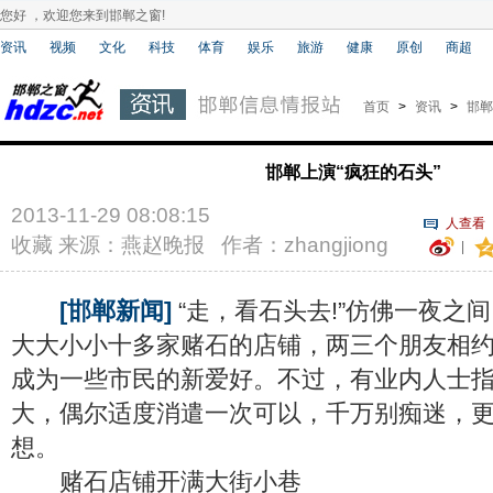
您好 ，欢迎您来到邯郸之窗!
资讯
视频
文化
科技
体育
娱乐
旅游
健康
原创
商超
首页
>
资讯
>
邯郸
邯郸上演“疯狂的石头”
2013-11-29 08:08:15
人查看
收藏
来源：燕赵晚报 作者：zhangjiong
|
[邯郸新闻]
“走，看石头去!”仿佛一夜之
大大小小十多家赌石的店铺，两三个朋友相
成为一些市民的新爱好。不过，有业内人士
大，偶尔适度消遣一次可以，千万别痴迷，
想。
赌石店铺开满大街小巷