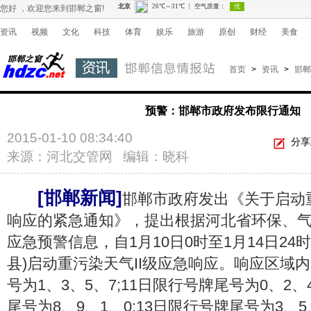
您好 ，欢迎您来到邯郸之窗!
资讯
视频
文化
科技
体育
娱乐
旅游
原创
财经
美食
首页
>
资讯
>
邯郸
预警：邯郸市政府发布限行通知
2015-01-10 08:34:40
分享
来源：河北交管网 编辑：晓科
[邯郸新闻]
邯郸市政府发出《关于启动重
响应的紧急通知》，提出根据河北省环保、
应急预警信息，自1月10日0时至1月14日24
县)启动重污染天气II级应急响应。响应区域内
号为1、3、5、7;11日限行号牌尾号为0、2、
尾号为8、9、1、0;13日限行号牌尾号为3、5