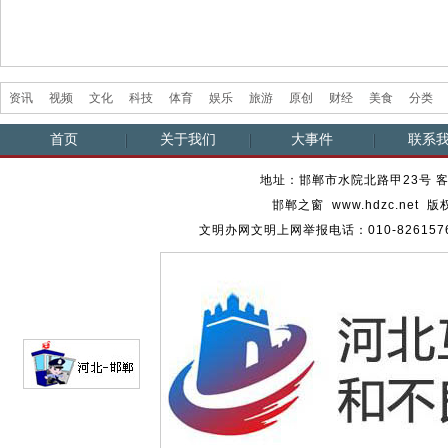
资讯
视频
文化
科技
体育
娱乐
旅游
原创
财经
美食
分类
首页
关于我们
大事件
联系
地址：邯郸市水院北路甲23号 客服热
邯郸之窗 www.hdzc.ne
文明办网文明上网举报电话：010-82615762