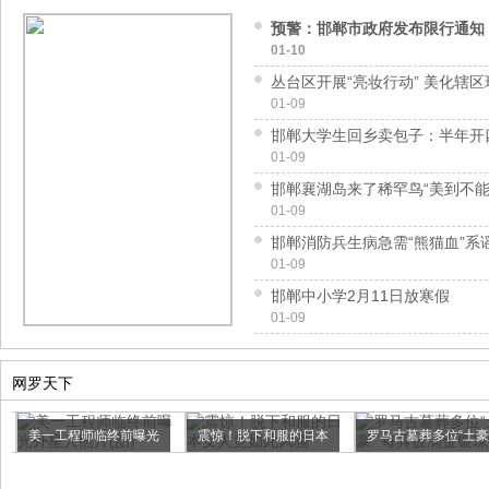
预警：邯郸市政府发布限行通知
01-10
丛台区开展“亮妆行动” 美化辖区
01-09
邯郸大学生回乡卖包子：半年开
01-09
邯郸襄湖岛来了稀罕鸟“美到不能
01-09
邯郸消防兵生病急需“熊猫血”系
01-09
邯郸中小学2月11日放寒假
01-09
网罗天下
美一工程师临终前曝光
震惊！脱下和服的日本
罗马古墓葬多位“土豪
外星人...
女人竟...
每...