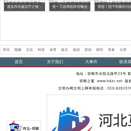
真实存在被诅咒之椅：
美一工程师临终前曝光
震惊！脱下和服的日
任何人...
外星人...
女人竟...
资讯
视频
文化
科技
体育
娱乐
旅游
原创
财经
美食
分类
首页
关于我们
大事件
联系
地址：邯郸市水院北路甲23号 客服热
邯郸之窗 www.hdzc.ne
文明办网文明上网举报电话：010-82615762