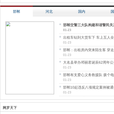
邯郸
河北
国内
邯郸交警三大队构建和谐警民关
01-23
出租车钻到大货车下 车上五人
01-23
邯郸：出租房内突来陌生客 穿
01-23
大名县举办邓丽君诞辰62周年
01-23
邯郸有支爱心义务救援队 拨个
01-23
邯郸10起违反八项规定案例被通
01-23
网罗天下