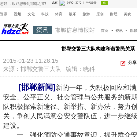
您好 ，欢迎您来到邯郸之窗!
资讯
视频
文化
科技
体育
娱乐
旅游
原创
财经
美食
首页
>
资讯
>
邯郸
邯郸交警三大队构建和谐警民关系
2015-01-23 11:28:15
分享
来源：邯郸交警三大队 编辑：晓科
[邯郸新闻]
新的一年，为积极回应和满
安全、公平正义、社会管理与公共服务的新
队积极探索新途径、新举措、新办法，努力
关，争创人民满意公安交警队伍，进一步继
建设。
一、强化预防交通事故意识，提升群众安