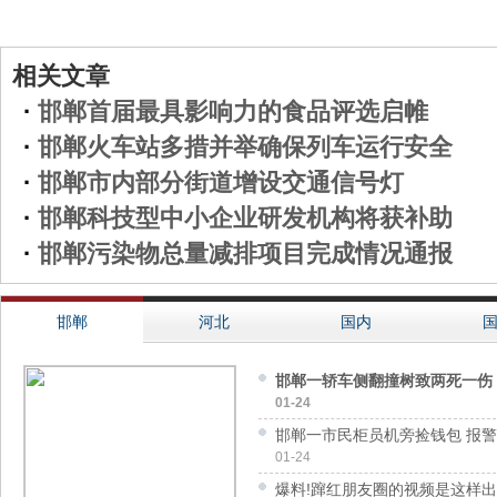
相关文章
·
邯郸首届最具影响力的食品评选启帷
·
邯郸火车站多措并举确保列车运行安全
·
邯郸市内部分街道增设交通信号灯
·
邯郸科技型中小企业研发机构将获补助
·
邯郸污染物总量减排项目完成情况通报
邯郸
河北
国内
邯郸一轿车侧翻撞树致两死一伤
01-24
邯郸一市民柜员机旁捡钱包 报
01-24
爆料!蹿红朋友圈的视频是这样出