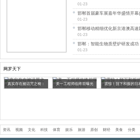
01-23
邯郸首届豪车展嘉年华盛情开幕(
01-23
邯郸移动精细优化新京港澳高速
01-23
邯郸：智能生物质壁炉研发成功 
01-23
网罗天下
真实存在被诅咒之椅：
美一工程师临终前曝光
震惊！脱下和服的日
任何人...
外星人...
女人竟...
资讯
视频
文化
科技
体育
娱乐
旅游
原创
财经
美食
分类