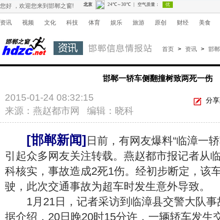
您好 ，欢迎您来到邯郸之窗!
资讯
视频
文化
科技
体育
娱乐
旅游
原创
财经
美食
首页
>
资讯
>
邯郸
邯郸一轿车侧翻撞树致两死一伤
2015-01-24 08:32:15
分享
来源：燕赵都市网 编辑：晓科
[邯郸新闻]
日前，有网友爆料“临漳一轿
引起众多网友关注转载。燕赵都市报记者从
科核实，事故造成2死1伤。经初步断定，该
驶，此次交通事故为超车时发生意外导致。
1月21日，记者采访到临漳县交警大队事
据介绍，20日晚20时15分许，一辆轿车发