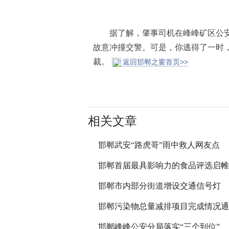
据了解，肇事司机在峰峰矿区公安
故意冲撞交警。可是，你逃得了一时
裁。
返回邯郸之窗首页>>
相关文章
邯郸武安“路虎哥”雨中救人网友点
邯郸首届最具影响力的食品评选启帷
邯郸市内部分街道增设交通信号灯
邯郸污染物总量减排项目完成情况通
邯郸峰峰公安分局落实“三个到位”