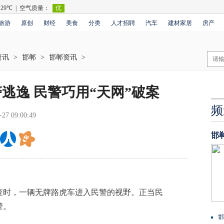
旅游
原创
财经
美食
分类
人才招聘
汽车
建材家居
房产
资讯
>
邯郸
>
邯郸资讯
>
逃逸 民警巧用“天网”破案
频
-27 09:00:49
邯
时，一辆无牌路虎车进入民警的视野。正当民
警。
邯