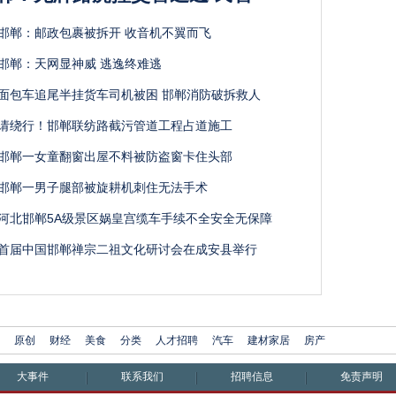
邯郸：邮政包裹被拆开 收音机不翼而飞
邯郸：天网显神威 逃逸终难逃
面包车追尾半挂货车司机被困 邯郸消防破拆救人
请绕行！邯郸联纺路截污管道工程占道施工
邯郸一女童翻窗出屋不料被防盗窗卡住头部
邯郸一男子腿部被旋耕机刺住无法手术
河北邯郸5A级景区娲皇宫缆车手续不全安全无保障
首届中国邯郸禅宗二祖文化研讨会在成安县举行
原创
财经
美食
分类
人才招聘
汽车
建材家居
房产
大事件
联系我们
招聘信息
免责声明