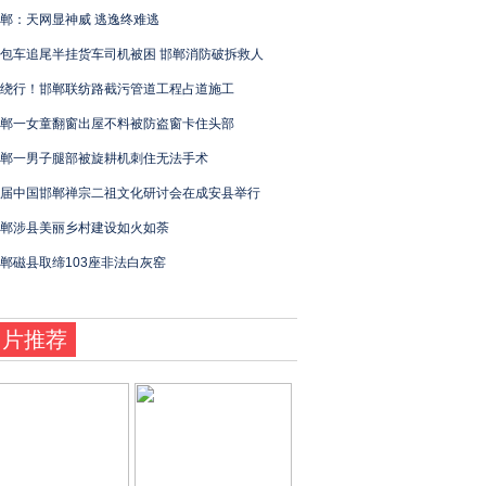
郸：天网显神威 逃逸终难逃
包车追尾半挂货车司机被困 邯郸消防破拆救人
绕行！邯郸联纺路截污管道工程占道施工
郸一女童翻窗出屋不料被防盗窗卡住头部
郸一男子腿部被旋耕机刺住无法手术
届中国邯郸禅宗二祖文化研讨会在成安县举行
郸涉县美丽乡村建设如火如荼
郸磁县取缔103座非法白灰窑
图片推荐