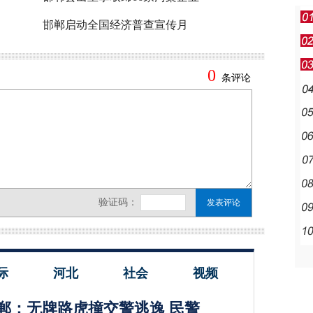
邯郸启动全国经济普查宣传月
际
河北
社会
视频
郸：无牌路虎撞交警逃逸 民警