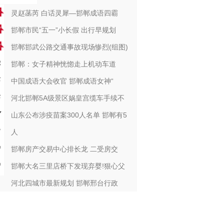
灵赵菡芮 白话灵犀—邯郸成语四霸
邯郸市民“五一”小长假 出行早规划
邯郸邯武公路交通事故现场惨烈(组图)
邯郸：女子精神恍惚走上机动车道
中国成语大会收官 邯郸成语女神“
河北邯郸5A级景区娲皇宫缆车手续不
山东公布涉疫苗案300人名单 邯郸有5
人
邯郸房产交易中心排长龙 二受房交
邯郸大名三里店桥下发现弃婴!狠心父
河北四城市最新规划 邯郸邢台行政