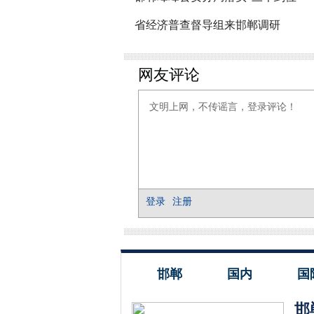
省经济普查督导组来邯郸调研
邯郸
国内
国
邯