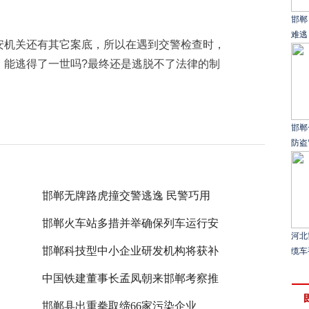
邯郸
难逃
机关还有其它案底，所以在遇到交警检查时，
，能逃得了一世吗?最终还是逃脱不了法律的制
邯郸
防盗
邯郸无牌路虎撞交警逃逸 民警巧用
邯郸火车站多措并举确保列车运行安
河北
邯郸科技型中小企业研发机构将获补
缆车
中国铁建董事长孟凤朝来邯郸考察推
邯郸县出重拳取缔66家污染企业