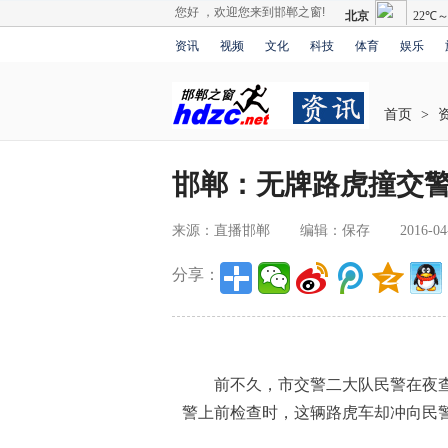
您好 ，欢迎您来到邯郸之窗!
资讯
视频
文化
科技
体育
娱乐
首页
>
邯郸：无牌路虎撞交警
来源：直播邯郸
编辑：保存
2016-04
分享：
前不久，市交警二大队民警在夜查
警上前检查时，这辆路虎车却冲向民