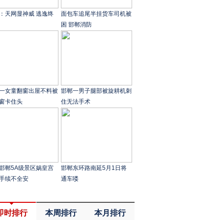
：天网显神威 逃逸终
面包车追尾半挂货车司机被
困 邯郸消防
一女童翻窗出屋不料被
邯郸一男子腿部被旋耕机刺
窗卡住头
住无法手术
邯郸5A级景区娲皇宫
邯郸东环路南延5月1日将
手续不全安
通车喽
即时排行
本周排行
本月排行