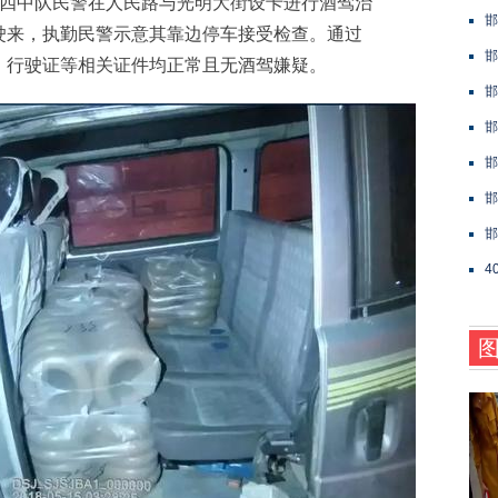
四中队民警在人民路与光明大街设卡进行酒驾治
邯
驶来，执勤民警示意其靠边停车接受检查。通过
邯
、行驶证等相关证件均正常且无酒驾嫌疑。
邯
邯
邯
邯
邯
4