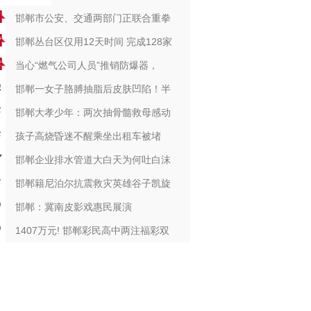
邯郸市公安、交通两部门正联合重拳
邯郸丛台区仅用12天时间 完成128家
当心“燃气公司人员”推销防爆器，
邯郸一女子胳膊抽脂后皮肤凹陷！半
邯郸大孝少年：两次抽骨髓救母感动
孩子高烧昏迷不醒乘坐出租车被堵
邯郸企业排水管道大白天为何吐白沫
邯郸籍尼泊尔抗震救灾英雄谷子凯旋
邯郸：冀南皮影戏惠民展演
1407万元! 邯郸彩民高中两注福彩双