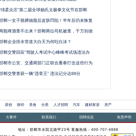
“绵柔尖庄”第二届全球杨氏太极拳文化节在邯郸
邯郸一女子胳膊抽脂后皮肤凹陷！半年后仍未恢复
两瓶啤酒查不出来？邯郸两位司机被查，千万别侥
邯郸企业排水管道大白天为何吐白沫？
邯郸交警回应“驾驶人考试中心峰峰考试场违法办
邯郸市公安、交通两部门正联合重拳打击这些行为
邯郸交警查获一辆“违章王” 违法记分达88分
原创
财经
美食
分类
人才招聘
汽车
建材家居
房产
大事件
联系我们
招聘信息
免责声明
地址：邯郸市水院北路甲23号 客服热线：400-707-4888