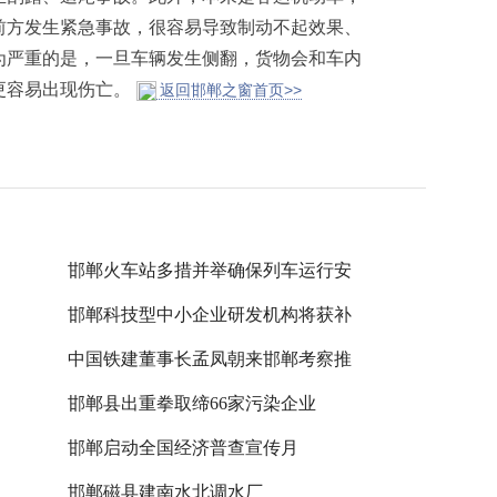
前方发生紧急事故，很容易导致制动不起效果、
为严重的是，一旦车辆发生侧翻，货物会和车内
更容易出现伤亡。
返回邯郸之窗首页>>
邯郸火车站多措并举确保列车运行安
邯郸科技型中小企业研发机构将获补
中国铁建董事长孟凤朝来邯郸考察推
邯郸县出重拳取缔66家污染企业
邯郸启动全国经济普查宣传月
邯郸磁县建南水北调水厂