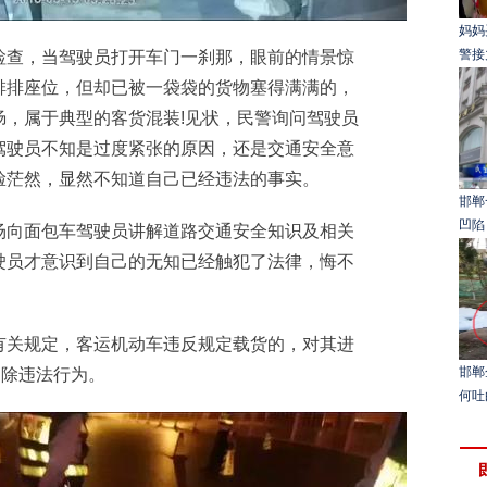
妈妈
警接
查，当驾驶员打开车门一刹那，眼前的情景惊
排排座位，但却已被一袋袋的货物塞得满满的，
肠，属于典型的客货混装!见状，民警询问驾驶员
驾驶员不知是过度紧张的原因，还是交通安全意
脸茫然，显然不知道自己已经违法的事实。
邯郸
凹陷
向面包车驾驶员讲解道路交通安全知识及相关
驶员才意识到自己的无知已经触犯了法律，悔不
关规定，客运机动车违反规定载货的，对其进
邯郸
消除违法行为。
何吐