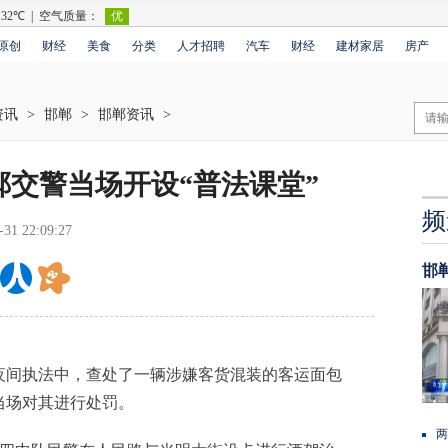
原创
财经
美食
分类
人才招聘
汽车
财经
建材家居
房产
资讯
>
邯郸
>
邯郸资讯
>
郸交警当场开设“普法课堂”
频
-31 22:09:27
邯
间执法中，查处了一辆涉嫌客货混装的客运面包
当场对其进行处罚。
两