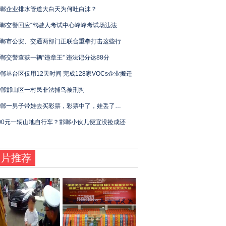
郸企业排水管道大白天为何吐白沫？
郸交警回应“驾驶人考试中心峰峰考试场违法
郸市公安、交通两部门正联合重拳打击这些行
郸交警查获一辆“违章王” 违法记分达88分
郸丛台区仅用12天时间 完成128家VOCs企业搬迁
郸邯山区一村民非法捕鸟被刑拘
郸一男子带娃去买彩票，彩票中了，娃丢了…
00元一辆山地自行车？邯郸小伙儿便宜没捡成还
图片推荐