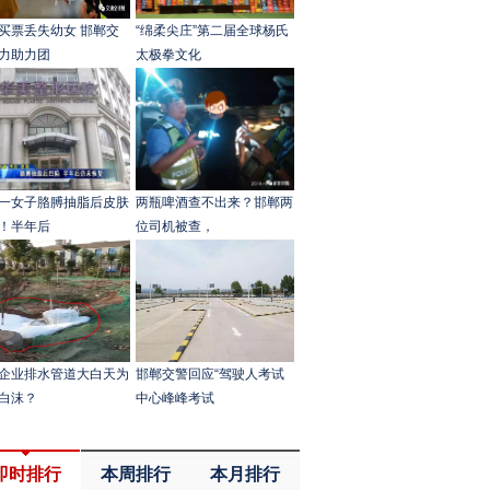
买票丢失幼女 邯郸交
“绵柔尖庄”第二届全球杨氏
力助力团
太极拳文化
一女子胳膊抽脂后皮肤
两瓶啤酒查不出来？邯郸两
！半年后
位司机被查，
企业排水管道大白天为
邯郸交警回应“驾驶人考试
白沫？
中心峰峰考试
即时排行
本周排行
本月排行