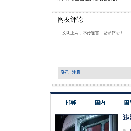
邯郸
国内
国
违