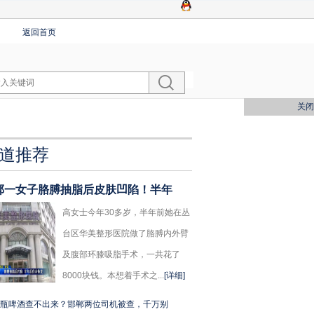
返回首页
关闭
道推荐
郸一女子胳膊抽脂后皮肤凹陷！半年
高女士今年30多岁，半年前她在丛
台区华美整形医院做了胳膊内外臂
及腹部环膝吸脂手术，一共花了
8000块钱。本想着手术之...
[详细]
瓶啤酒查不出来？邯郸两位司机被查，千万别