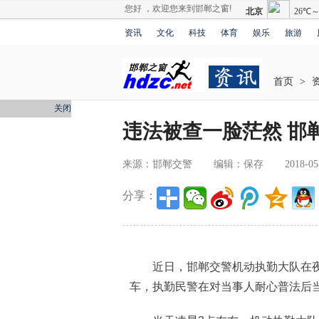
您好 ，欢迎您来到邯郸之窗!
资讯
文化
科技
体育
娱乐
旅游
首页
>
关闭
违法被查一脸茫然 邯
来源：邯郸交警
编辑：保存
2018-05
分享：
近日，邯郸交警机动执勤大队在夜
车，执勤民警在对当事人耐心普法后