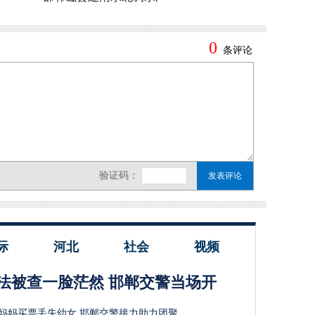
际
河北
社会
视频
法被查一脸茫然 邯郸交警当场开
妈妈买票丢失幼女 邯郸交警接力助力团聚