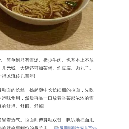
，简单到只有酱汤、极少牛肉、也基本上不放
，几元钱一大碗还可加茶蛋、炸豆腐、肉丸子。
得以流传几百年!
动面的长丝，挑起碗中长长细细的拉面，先吹
中运味食用，然后再品一口放着香菜那浓浓的酱
的舒坦、舒服、舒畅!
冒着热气。拉面师傅舞动双臂，叭叭地把面甩
远的就会窜到你的鼻子里。
返回邯郸之窗首页>>