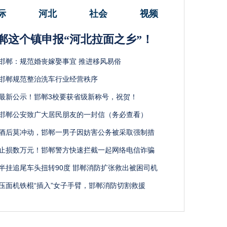
际
河北
社会
视频
郸这个镇申报“河北拉面之乡”！
邯郸：规范婚丧嫁娶事宜 推进移风易俗
邯郸规范整治洗车行业经营秩序
最新公示！邯郸3校要获省级新称号，祝贺！
邯郸公安致广大居民朋友的一封信（务必查看）
酒后莫冲动，邯郸一男子因妨害公务被采取强制措
止损数万元！邯郸警方快速拦截一起网络电信诈骗
半挂追尾车头扭转90度 邯郸消防扩张救出被困司机
压面机铁棍“插入”女子手臂，邯郸消防切割救援