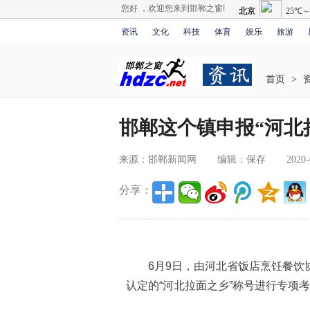
您好 ，欢迎您来到邯郸之窗!
资讯
文化
科技
体育
娱乐
旅游
首页
>
邯郸这个镇申报“河北
来源：邯郸新闻网
编辑：保存
2020-
分享：
6月9日，由河北省饭店烹饪餐饮协
认定的“河北拉面之乡”称号进行专项