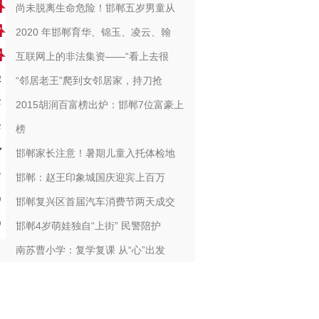
尚未脱离生命危险！邯郸五岁男童从
2020 年邯郸育华、锦玉、凌云、翰
互联网上的非法集资——“看上去很
“邻居老王”爬到女邻居家，持刀抢
2015胡润百富榜出炉：邯郸7位富豪上
榜
邯郸家长注意！暑期儿童入托体检地
邯郸：赵王印象城国庆迎宾上百万
邯郸复兴区首届汽车消费节两天成交
邯郸4岁萌娃独自“上街” 民警陪护
南苏曹小学：复学复课 从“心”出发