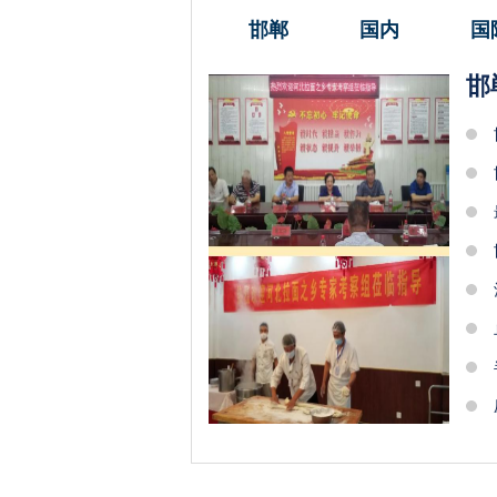
邯郸
国内
国
邯