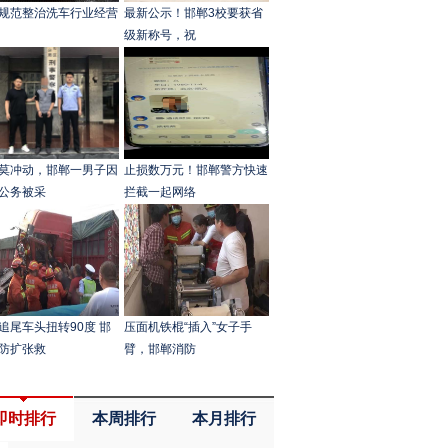
规范整治洗车行业经营
最新公示！邯郸3校要获省
级新称号，祝
莫冲动，邯郸一男子因
止损数万元！邯郸警方快速
公务被采
拦截一起网络
追尾车头扭转90度 邯
压面机铁棍“插入”女子手
防扩张救
臂，邯郸消防
即时排行
本周排行
本月排行