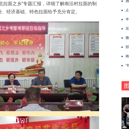
酒
拉面之乡”专题汇报，详细了解南沿村拉面的制
止
势、经济基础、特色拉面给予充分肯定。
半
压
微
邯
南
“