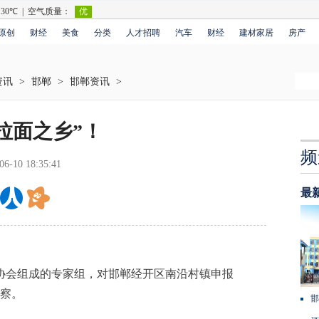
原创
财经
美食
分类
人才招聘
汽车
财经
建材家居
房产
资讯
>
邯郸
>
邯郸资讯
>
拉面之乡”！
频
06-10 18:35:41
最
会组成的专家组，对邯郸经开区南沿村镇申报
考察。
邯