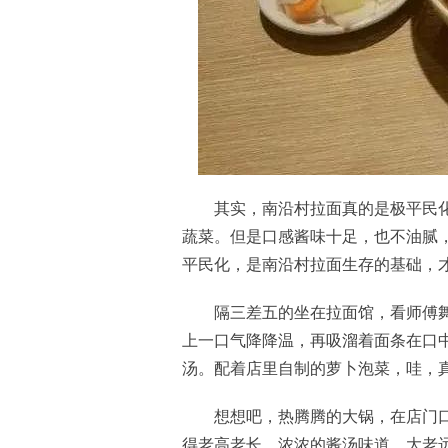
其实，南沿村拉面真的是极平民化
蔬菜。但是口感酱味十足，也不油腻
平民化，是南沿村拉面生存的基础，才
隔三差五的坐在拉面馆，看师傅舞
上一口气降降温，再吸溜着面条在口
汤。配着店里自制的萝卜泡菜，哇，真
想想吧，热腾腾的大锅，在店门口
得老高老长。浓浓的酱汤味道，大老