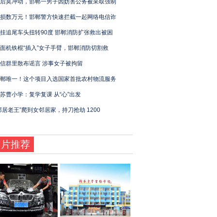
后莫冲动，邯郸一男子因妨害公务被采取强制
损数万元！邯郸警方快速拦截一起网络电信诈
挂追尾车头扭转90度 邯郸消防扩张救出被困
面机铁棍“插入”女子手臂，邯郸消防切割救
信群里散布谣言 涉事女子被拘留
郸唯一！这个项目入选国家首批农村物流服务
苏曹小学：复学复课 从“心”出发
邻居老王”爬到女邻居家，持刀抢劫 1200
图片推荐