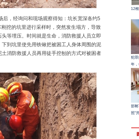
12
场后，经询问和现场观察得知：坑长宽深各约5
铲车刚挖的坑里进行采样时，突然发生塌方，导致
石头等埋压。时间就是生命，消防救援人员立即
，下到坑里使先用铁锹把被困工人身体周围的泥
泥土消防救援人员再用徒手挖刨的方式对被困者
犯罪
年，
邯郸
照”