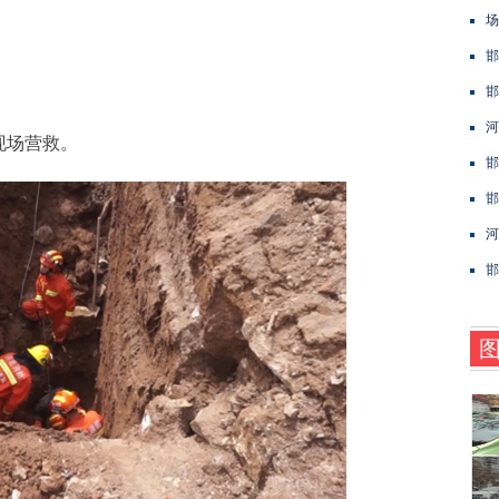
场
邯
邯
河
场营救。
邯
邯
河
邯