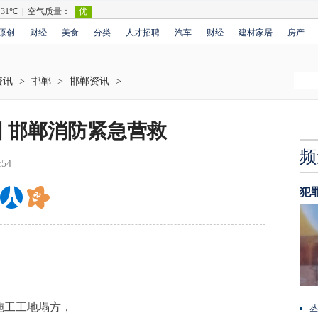
原创
财经
美食
分类
人才招聘
汽车
财经
建材家居
房产
资讯
>
邯郸
>
邯郸资讯
>
 邯郸消防紧急营救
频
:54
犯
工工地塌方，
丛