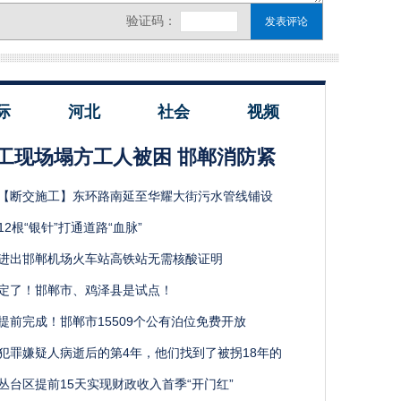
际
河北
社会
视频
工现场塌方工人被困 邯郸消防紧
【断交施工】东环路南延至华耀大街污水管线铺设
12根“银针”打通道路“血脉”
进出邯郸机场火车站高铁站无需核酸证明
定了！邯郸市、鸡泽县是试点！
提前完成！邯郸市15509个公有泊位免费开放
犯罪嫌疑人病逝后的第4年，他们找到了被拐18年的
丛台区提前15天实现财政收入首季“开门红”