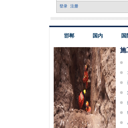
邯郸
国内
国
施