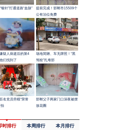
根“银针”打通道路“血脉”
提前完成！邯郸市15509个
公有泊位免费
嫌疑人病逝后的第4
场地简陋、车无牌照！“黑
他们找到了
驾校”扎堆邯
百名党员劳模“荣誉
邯郸父子两家门口深夜被摆
开拍
放花圈
即时排行
本周排行
本月排行