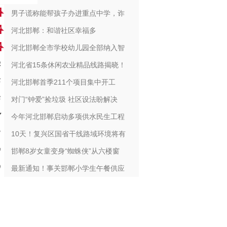
男子谎称能帮孩子办进重点中学，诈
河北邯郸：和谐社区幸福多
河北邯郸全市学校幼儿园全部纳入智
河北省15条休闲农业精品线路揭晓！
河北邯郸首季211个项目集中开工
对门“钟爱”捡垃圾 社区设法盼解决
今年河北邯郸启动多项供水民生工程
10天！复兴区国省干线路域环境将有
邯郸8岁女童变身“蜘蛛侠”从六楼窗
最新通知！事关邯郸小学生午餐供应