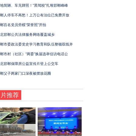
地简陋、车无牌照！“黑驾校”扎堆邯郸峰峰
郸人停车不再愁！上万公有泊位已免费开放
郸百名党员劳模“荣誉照”开拍
北邯郸公共法律服务网络覆盖城乡
郸市委政法委党史学习教育和队伍整顿双线并
郸市村（社区）“两委”换届选举信访电话公
北邯郸保障房公益宣传片登上公交车
郸父子两家门口深夜被摆放花圈
图片推荐