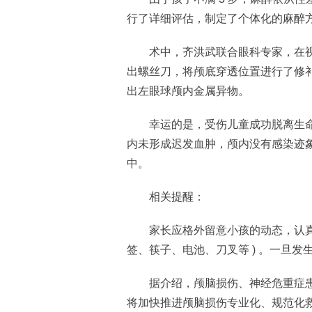
行了详细评估，制定了个体化的麻醉
术中，齐洪武联合眼科专家，在视
出螺丝刀，将颅底穿透位置进行了修
出左眼球颅内金属异物。
幸运的是，受伤儿童成功脱离生命危
内未形成迟发血肿，颅内没有感染迹
中。
相关提醒：
家长应格外留意小孩的动态，认真监
签、筷子、电池、刀叉等 ) 。一旦
据介绍，颅脑损伤、神经危重症患
将加快推进颅脑损伤专业化、规范化