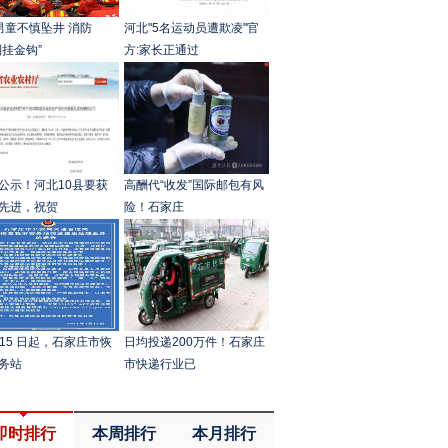
男童不慎坠井 消防
河北"5名运动员遭欺凌"官
倒挂金钩”
方:家长正通过
公示！河北10县要获
高酬代“收发”国际邮包有风
先进，祝贺
险！石家庄
月 15 日起，石家庄市恢
日均投递200万件！石家庄
务站
市快递行业已
即时排行
本周排行
本月排行