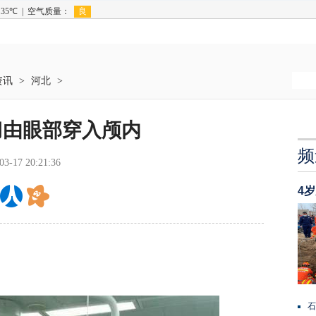
资讯
>
河北
>
刀由眼部穿入颅内
频
03-17 20:21:36
4
石