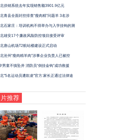
北供销系统去年实现销售额3901.9亿元
北青县全面封控排查“瘦肉精”问题羊 3名涉
北石家庄：培训机构不得举办与入学挂钩的测
北雄安17个廉政风险防控项目接受评审
北唐山机场T2航站楼建设正式启动
北沧州“瘦肉精羊肉”涉事企业负责人已被控
岁男童不慎坠井 消防员“倒挂金钩”成功救援
北"5名运动员遭欺凌"官方:家长正通过法律途
图片推荐