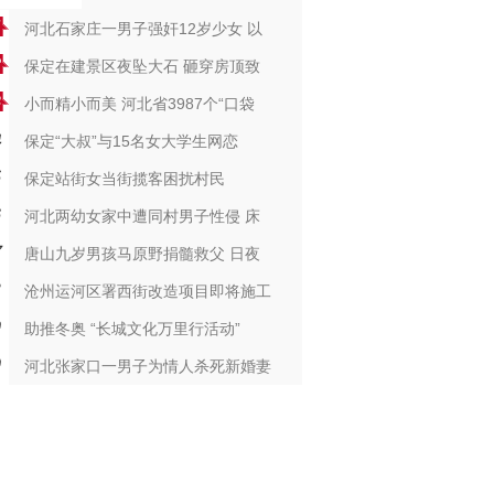
河北石家庄一男子强奸12岁少女 以
保定在建景区夜坠大石 砸穿房顶致
小而精小而美 河北省3987个“口袋
保定“大叔”与15名女大学生网恋
保定站街女当街揽客困扰村民
河北两幼女家中遭同村男子性侵 床
唐山九岁男孩马原野捐髓救父 日夜
沧州运河区署西街改造项目即将施工
助推冬奥 “长城文化万里行活动”
河北张家口一男子为情人杀死新婚妻