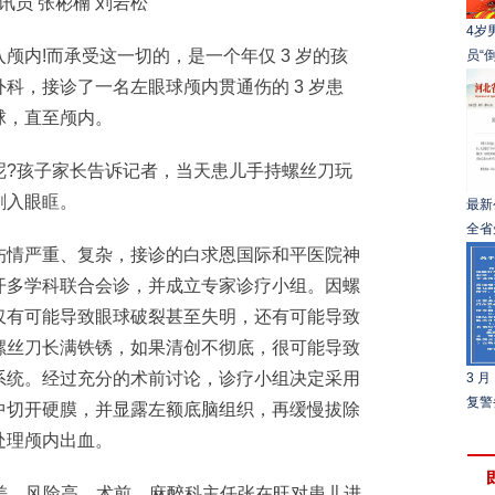
员 张彬楠 刘岩松
4岁
内!而承受这一切的，是一个年仅 3 岁的孩
员“
科，接诊了一名左眼球颅内贯通伤的 3 岁患
球，直至颅内。
?孩子家长告诉记者，当天患儿手持螺丝刀玩
刺入眼眶。
最新
全省
情严重、复杂，接诊的白求恩国际和平医院神
开多学科联合会诊，并成立专家诊疗小组。因螺
仅有可能导致眼球破裂甚至失明，还有可能导致
螺丝刀长满铁锈，如果清创不彻底，很可能导致
系统。经过充分的术前讨论，诊疗小组决定采用
3 
复警
中切开硬膜，并显露左额底脑组织，再缓慢拔除
处理颅内出血。
差、风险高。术前，麻醉科主任张在旺对患儿进