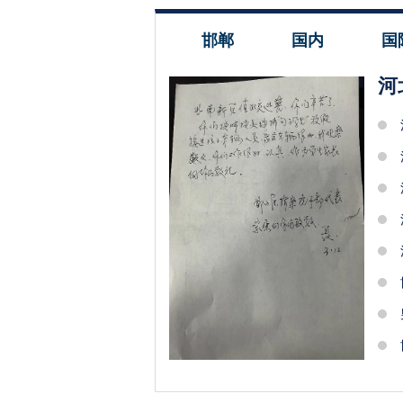
邯郸
国内
国
河