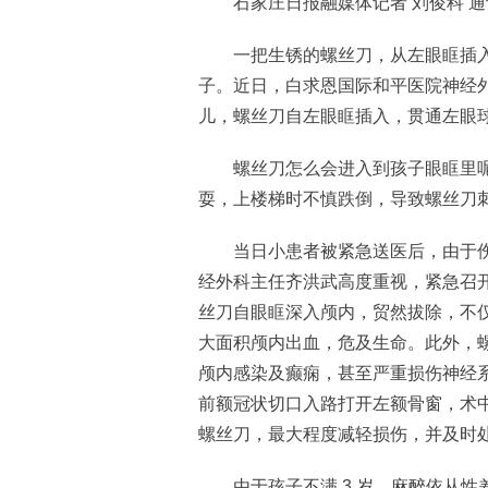
石家庄日报融媒体记者 刘俊科 通讯
一把生锈的螺丝刀，从左眼眶插入颅
子。近日，白求恩国际和平医院神经外
儿，螺丝刀自左眼眶插入，贯通左眼
螺丝刀怎么会进入到孩子眼眶里呢
耍，上楼梯时不慎跌倒，导致螺丝刀
当日小患者被紧急送医后，由于伤
经外科主任齐洪武高度重视，紧急召
丝刀自眼眶深入颅内，贸然拔除，不
大面积颅内出血，危及生命。此外，
颅内感染及癫痫，甚至严重损伤神经
前额冠状切口入路打开左额骨窗，术
螺丝刀，最大程度减轻损伤，并及时
由于孩子不满 3 岁，麻醉依从性