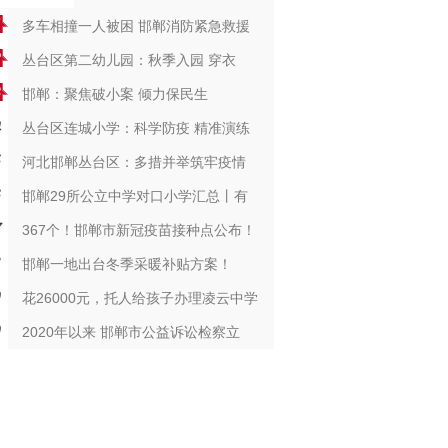
多车相撞一人被困 邯郸消防紧急救援
丛台区第二幼儿园：秋季入园 穿衣
邯郸：聚焦破小案 倾力保民生
丛台区连城小学：科学防疫 精准演练
河北邯郸丛台区：多措并举筑牢疫情
邯郸29所公立中学对口小学汇总丨有
367个！邯郸市新冠疫苗接种点公布！
邯郸一地出台冬季采暖补贴方案！
花26000元，托人给孩子办理凌云中学
2020年以来 邯郸市公益诉讼检察立