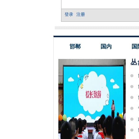
邯郸
国内
国
丛