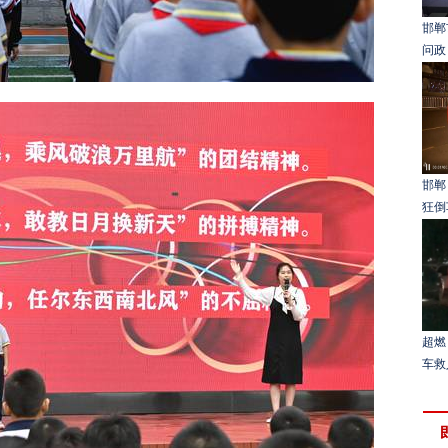
邯郸
问政
邯郸
狂倒
超燃
车救