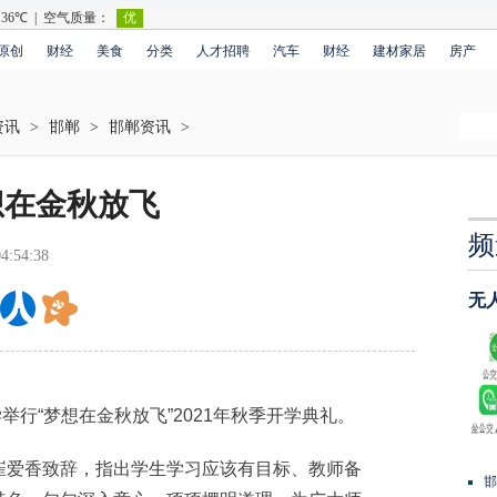
原创
财经
美食
分类
人才招聘
汽车
财经
建材家居
房产
资讯
>
邯郸
>
邯郸资讯
>
想在金秋放飞
频
4:54:38
无
行“梦想在金秋放飞”2021年秋季开学典礼。
爱香致辞，指出学生学习应该有目标、教师备
邯