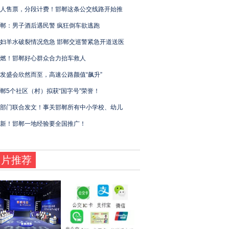
人售票，分段计费！邯郸这条公交线路开始推
郸：男子酒后遇民警 疯狂倒车欲逃跑
妇羊水破裂情况危急 邯郸交巡警紧急开道送医
燃！邯郸好心群众合力抬车救人
发盛会欣然而至，高速公路颜值“飙升”
郸5个社区（村）拟获“国字号”荣誉！
部门联合发文！事关邯郸所有中小学校、幼儿
新！邯郸一地经验要全国推广！
图片推荐