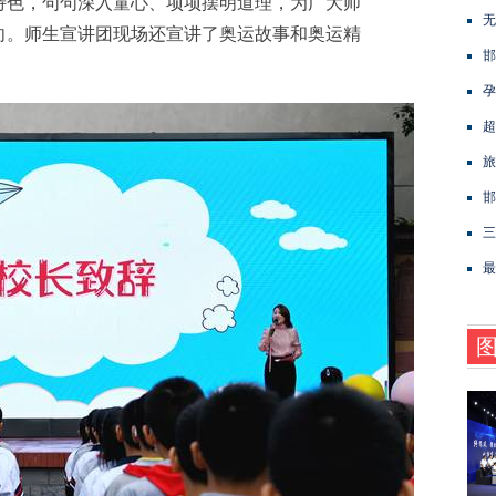
特色，句句深入童心、项项摆明道理，为广大师
无
向。师生宣讲团现场还宣讲了奥运故事和奥运精
邯
孕
超
旅
邯
三
最