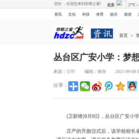
您好 ，欢迎您来到邯郸之窗!
资讯
文化
科技
体育
娱乐
旅游
首页
>
丛台区广安小学：梦
来源：
邯郸
编辑：保存
2021-09-08 0
分享：
(卫新锋)9月6日，丛台区广安小学举
庄严的升旗仪式后，该学校校长崔