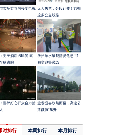
市市场监管局接受电视
无人售票，分段计费！邯郸
这条公交线路
：男子酒后遇民警 疯
孕妇羊水破裂情况危急 邯
车欲逃跑
郸交巡警紧急
！邯郸好心群众合力抬
旅发盛会欣然而至，高速公
人
路颜值“飙升
即时排行
本周排行
本月排行