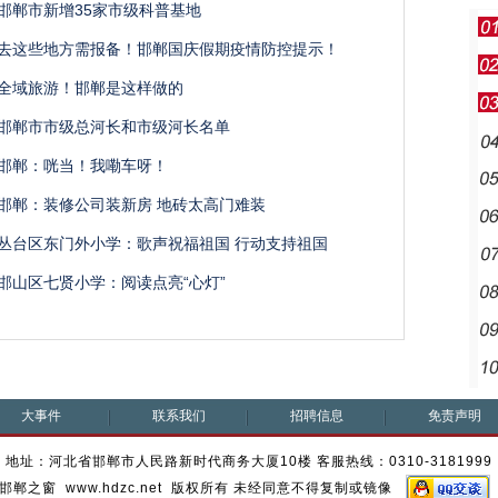
邯郸市新增35家市级科普基地
去这些地方需报备！邯郸国庆假期疫情防控提示！
全域旅游！邯郸是这样做的
邯郸市市级总河长和市级河长名单
邯郸：​咣当！我嘞车呀！
邯郸：装修公司装新房 地砖太高门难装
丛台区东门外小学：歌声祝福祖国 行动支持祖国
邯山区七贤小学：阅读点亮“心灯”
大事件
联系我们
招聘信息
免责声明
地址：河北省邯郸市人民路新时代商务大厦10楼 客服热线：0310-3181999
邯郸之窗 www.hdzc.net 版权所有 未经同意不得复制或镜像