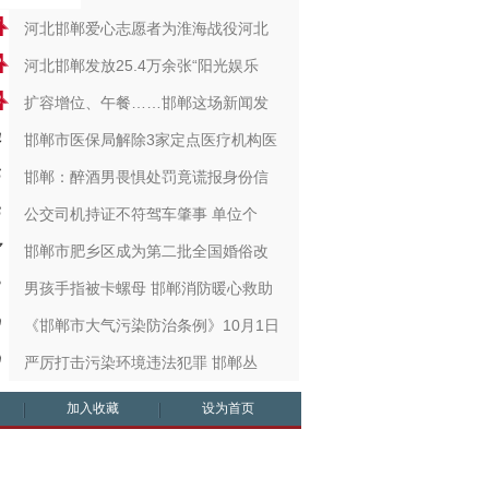
河北邯郸爱心志愿者为淮海战役河北
河北邯郸发放25.4万余张“阳光娱乐
扩容增位、午餐……邯郸这场新闻发
邯郸市医保局解除3家定点医疗机构医
邯郸：醉酒男畏惧处罚竟谎报身份信
公交司机持证不符驾车肇事 单位个
邯郸市肥乡区成为第二批全国婚俗改
男孩手指被卡螺母 邯郸消防暖心救助
《邯郸市大气污染防治条例》10月1日
严厉打击污染环境违法犯罪 邯郸丛
加入收藏
设为首页