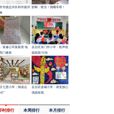
市市级总河长和市级河
邯郸：​咣当！我嘞车呀！
单
：装修公司装新房 地
丛台区东门外小学：歌声祝
高门难装
福祖国 行动
区七贤小学：阅读点
丛台区连城小学：请党放心
心灯”
强国有我
即时排行
本周排行
本月排行