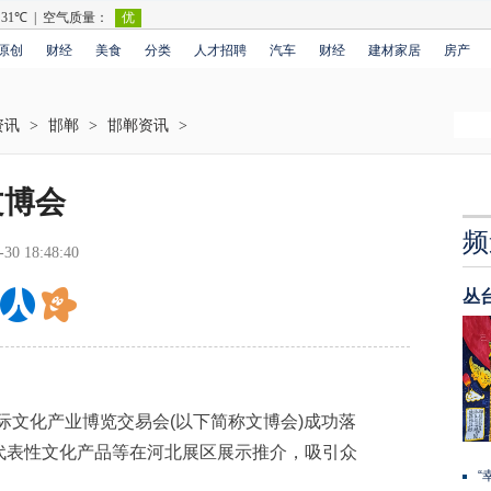
原创
财经
美食
分类
人才招聘
汽车
财经
建材家居
房产
资讯
>
邯郸
>
邯郸资讯
>
文博会
频
-30 18:48:40
丛
际文化产业博览交易会(以下简称文博会)成功落
代表性文化产品等在河北展区展示推介，吸引众
“