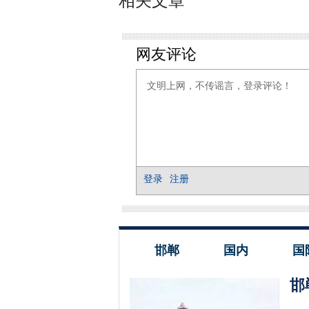
相关文章
邯郸
国内
国
邯