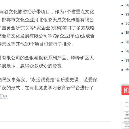
河
河谷文化旅游经济带项目，作为7个省重点文化
邯
。邯郸市文化企业河北银瓷天成文化传播有限公
2
国黄金研究院等5家企业(机构)签订了多方战略
我
合坊文化发展有限公司等7家企业(单位)达成合
河
景区等其他10个项目也进行了推介。
河
有限公司的金银泰银瓷系列产品、峰峰矿区大
邯
参展展示，赢得众多观众的赞赏。
全
民实事落实、“永远跟党走”音乐党史课、范爱保
并茂的形式，在河北党史学习教育云平台进行了
页>>