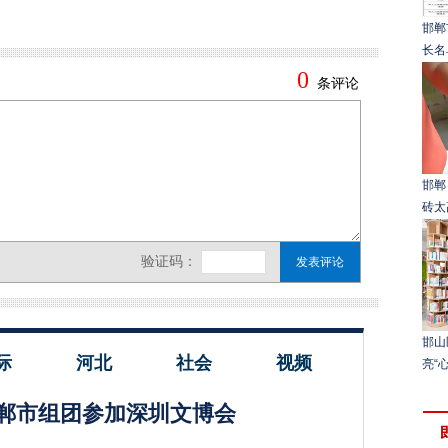
邯郸
长名
邯郸
砖太
邯山
际
河北
社会
视频
亮“
郸市组团参加深圳文博会