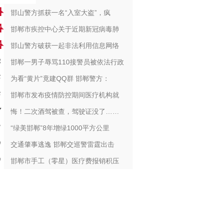
邯山警方抓获一名“入室大盗”，疯
邯郸市疾控中心关于近期新冠病毒肺
邯山警方破获一起非法利用信息网络
邯郸一男子辱骂110接警员被依法行政
为看“黄片”竟建QQ群 邯郸警方：
邯郸市发布疫情防控期间医疗机构就
悔！二次酒驾被查，驾驶证没了……
“绿美邯郸”8年增绿1000平方公里
交通肇事逃逸 邯郸交巡警雷霆出击
邯郸市手工（零星）医疗费报销积压