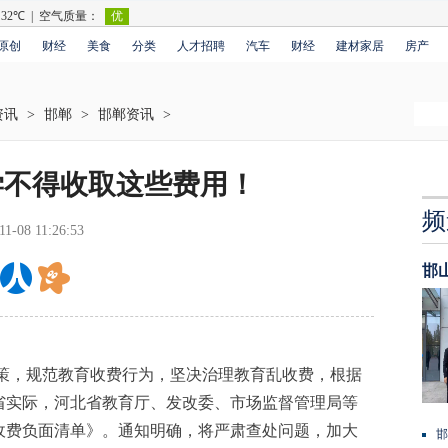
原创
财经
美食
分类
人才招聘
汽车
财经
建材家居
房产
资讯
>
邯郸
>
邯郸资讯
>
学不得收取这些费用！
频
11-08 11:26:53
邯
，规范教育收费行为，坚决治理教育乱收费，根据
省实际，河北省教育厅、发改委、市场监督管理局等
收费负面清单》。通知明确，将严肃查处问题，加大
邯