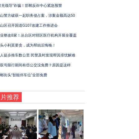
冒充领导”诈骗！邯郸反诈中心紧急预警
山警方破获一起职务侵占案，涉案金额高达50
山区召开国道G107改建工作推进会
业整改8家！丛台区对辖区医疗机构开展全覆盖
头小利莫要贪，成为帮凶后悔晚！
人徒步推车数公里 民警及时发现帮其排忧解难
双号限行期间有些公交没免费？原因是这样
邯郸街头“智能停车位”全部免费
图片推荐