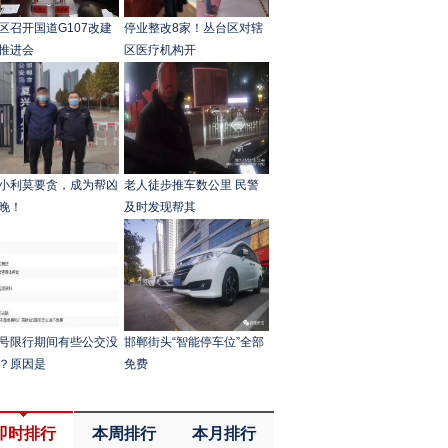
区召开国道G107改建
停业整改8家！丛台区对辖
推进会
区医疗机构开
小利莫要贪，成为帮凶
老人徒步推车数公里 民警
晚！
及时发现帮其
号限行期间有些公交没
​邯郸街头“智能停车位”全部
？原因是
免费
即时排行
本周排行
本月排行