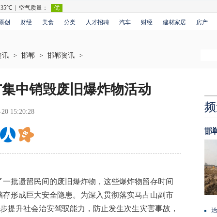
原创
财经
美食
分类
人才招聘
汽车
财经
建材家居
房产
资讯
>
邯郸
>
邯郸资讯
>
市集中销毁废旧爆炸物活动
频
-20 15:20:28
邯
一批遗留民间的废旧爆炸物，这些爆炸物留存时间
储存形成巨大安全隐患。为深入贯彻落实马占山副市
一步提升社会治安驾驭能力，防止发生次生灾害事故，
治