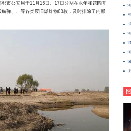
郸市公安局于11月16日、17日分别在永年和馆陶开
河
毁航弹、、等各类废旧爆炸物83枚，及时排除了内部
河
邯
河
邯
河
深
没