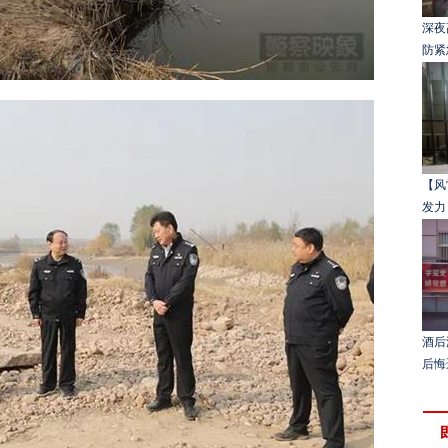
深夜
防紧
【风
发力
酒后
后悔