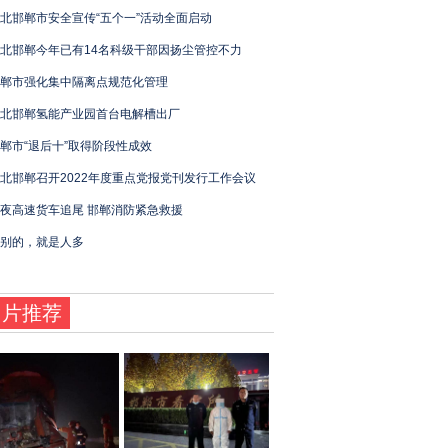
北邯郸市安全宣传“五个一”活动全面启动
北邯郸今年已有14名科级干部因扬尘管控不力
郸市强化集中隔离点规范化管理
北邯郸氢能产业园首台电解槽出厂
郸市“退后十”取得阶段性成效
北邯郸召开2022年度重点党报党刊发行工作会议
夜高速货车追尾 邯郸消防紧急救援
别的，就是人多
图片推荐