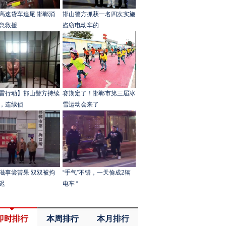
高速货车追尾 邯郸消
邯山警方抓获一名四次实施
急救援
盗窃电动车的
雷行动】邯山警方持续
赛期定了！邯郸市第三届冰
，连续侦
雪运动会来了
滋事尝苦果 双双被拘
“手气”不错，一天偷成2辆
迟
电车 “
即时排行
本周排行
本月排行