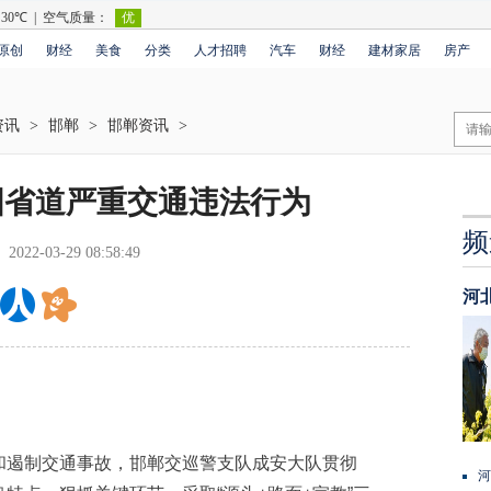
原创
财经
美食
分类
人才招聘
汽车
财经
建材家居
房产
资讯
>
邯郸
>
邯郸资讯
>
国省道严重交通违法行为
频
2022-03-29 08:58:49
河
遏制交通事故，邯郸交巡警支队成安大队贯彻
河