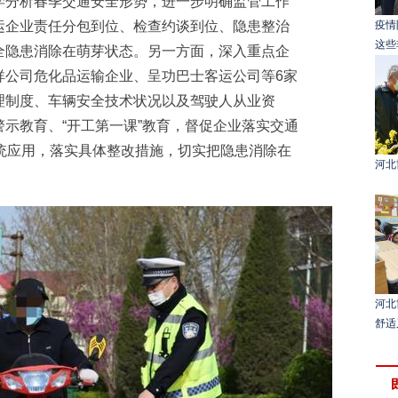
学分析春季交通安全形势，进一步明确监管工作
运企业责任分包到位、检查约谈到位、隐患整治
疫情
这些
全隐患消除在萌芽状态。另一方面，深入重点企
祥公司危化品运输企业、呈功巴士客运公司等6家
理制度、车辆安全技术状况以及驾驶人从业资
示教育、“开工第一课”教育，督促企业落实交通
统应用，落实具体整改措施，切实把隐患消除在
河北
河北
舒适