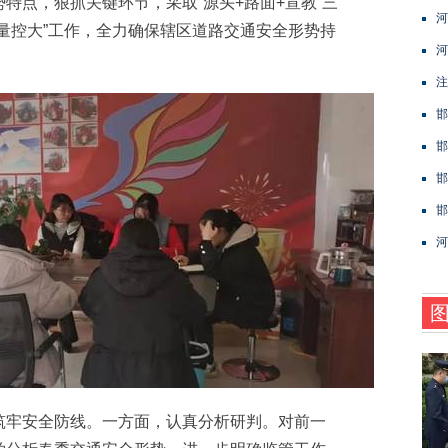
特点，狠抓关键环节，采取“源头+路面+宣教”三
河
量控大”工作，全力确保辖区道路交通安全形势持
河
注
邯
邯
邯
邯
河
牢安全防线。一方面，认真分析研判。对前一