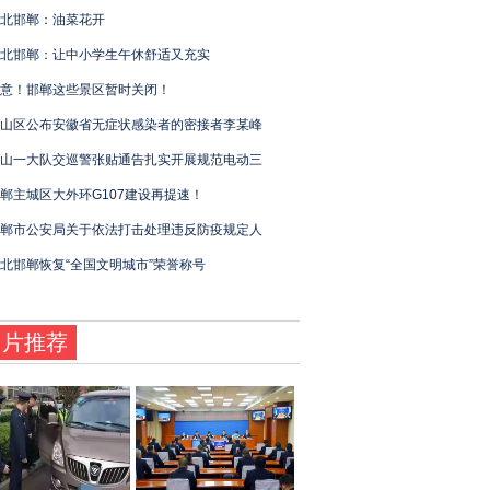
北邯郸：油菜花开
北邯郸：让中小学生午休舒适又充实
意！邯郸这些景区暂时关闭！
山区公布安徽省无症状感染者的密接者李某峰
山一大队交巡警张贴通告扎实开展规范电动三
郸主城区大外环G107建设再提速！
郸市公安局关于依法打击处理违反防疫规定人
北邯郸恢复“全国文明城市”荣誉称号
图片推荐