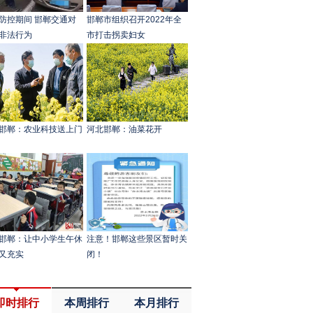
防控期间 邯郸交通对
邯郸市组织召开2022年全
非法行为
市打击拐卖妇女
邯郸：农业科技送上门
河北邯郸：油菜花开
邯郸：让中小学生午休
注意！邯郸这些景区暂时关
又充实
闭！
即时排行
本周排行
本月排行