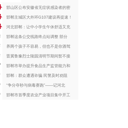
邯山区公布安徽省无症状感染者的密
邯郸主城区大外环G107建设再提速！
河北邯郸：让中小学生午休舒适又充
邯郸这条公交线路终点站调整 部分
养两个孩子不容易，但也不是你酒驾
晋冀鲁豫烈士陵园清明节期间暂不接
邯郸市举办提升食品生产监管能力和
邯郸：群众遭遇诈骗 民警及时劝阻
“争分夺秒与病毒赛跑”——记河北
邯郸市首季度农业产业项目集中开工