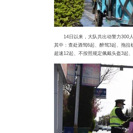
14日以来，大队共出动警力300人
其中：查处酒驾6起、醉驾3起、拖拉
超速12起、不按照规定佩戴头盔3起、