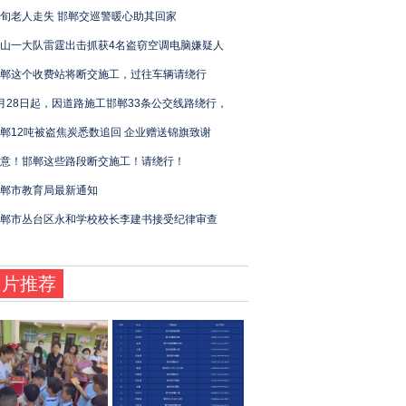
旬老人走失 邯郸交巡警暖心助其回家
山一大队雷霆出击抓获4名盗窃空调电脑嫌疑人
郸这个收费站将断交施工，过往车辆请绕行
月28日起，因道路施工邯郸33条公交线路绕行，
郸12吨被盗焦炭悉数追回 企业赠送锦旗致谢
意！邯郸这些路段断交施工！请绕行！
郸市教育局最新通知
郸市丛台区永和学校校长李建书接受纪律审查
图片推荐