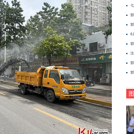
七
邯
邯
6
邯
注
邯
邯