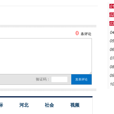
际
河北
社会
视频