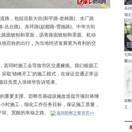
丛台
现之
路，包括浴新大街(和平路-农林路)、水厂路
路-丛台路)、东环路(赵都路-雪驰路)、中华大街
凝土路面铣刨和罩面，沥青路面铣刨和罩面、机动
当地百姓的出行，为当地经济发展更为有利的交
七旬
暖心
，若同时施工会导致市区交通瘫痪。我们根据工
采取‘错峰开工’的施工模式，在保证交通正常运
项目负责人张靖华告诉笔者。
的重要支撑。邯郸市基础设施改造提升项目将继
邯郸
24小时施工，细化工作任务目标，保证施工质量，
工，
平坦、宽敞的幸福之路。
返回邯郸之窗首页>>