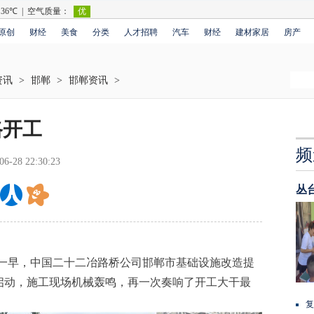
原创
财经
美食
分类
人才招聘
汽车
财经
建材家居
房产
资讯
>
邯郸
>
邯郸资讯
>
路开工
频
06-28 22:30:23
丛
天一早，中国二十二冶路桥公司邯郸市基础设施改造提
启动，施工现场机械轰鸣，再一次奏响了开工大干最
复