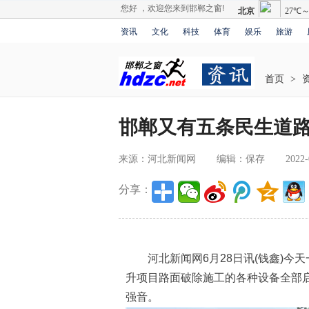
您好 ，欢迎您来到邯郸之窗!
资讯
文化
科技
体育
娱乐
旅游
首页
>
邯郸又有五条民生道
来源：河北新闻网
编辑：保存
2022-
分享：
河北新闻网6月28日讯(钱鑫)今
升项目路面破除施工的各种设备全部
强音。