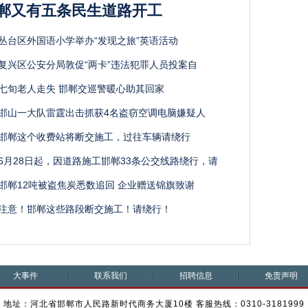
郸又有五条民生道路开工
丛台区外国语小学举办“发现之旅”英语活动
复兴区公安分局敦促“两卡”违法犯罪人员投案自
七旬老人走失 邯郸交巡警暖心助其回家
邯山一大队雷霆出击抓获4名盗窃空调电脑嫌疑人
邯郸这个收费站将断交施工，过往车辆请绕行
6月28日起，因道路施工邯郸33条公交线路绕行，请
邯郸12吨被盗焦炭悉数追回 企业赠送锦旗致谢
注意！邯郸这些路段断交施工！请绕行！
大事件
联系我们
招聘信息
免责声明
地址：河北省邯郸市人民路新时代商务大厦10楼 客服热线：0310-3181999