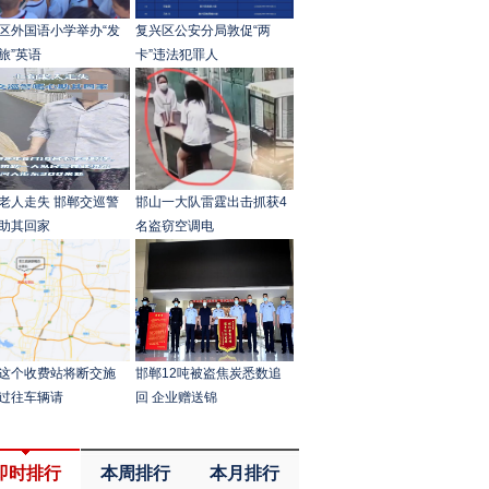
区外国语小学举办“发
复兴区公安分局敦促“两
旅”英语
卡”违法犯罪人
老人走失 邯郸交巡警
邯山一大队雷霆出击抓获4
助其回家
名盗窃空调电
这个收费站将断交施
邯郸12吨被盗焦炭悉数追
过往车辆请
回 企业赠送锦
即时排行
本周排行
本月排行