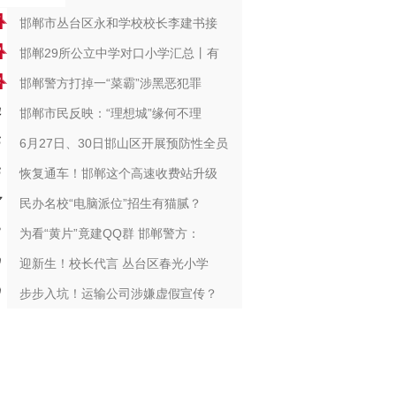
邯郸市丛台区永和学校校长李建书接
邯郸29所公立中学对口小学汇总丨有
邯郸警方打掉一“菜霸”涉黑恶犯罪
邯郸市民反映：“理想城”缘何不理
6月27日、30日邯山区开展预防性全员
恢复通车！邯郸这个高速收费站升级
民办名校“电脑派位”招生有猫腻？
为看“黄片”竟建QQ群 邯郸警方：
迎新生！校长代言 丛台区春光小学
步步入坑！运输公司涉嫌虚假宣传？