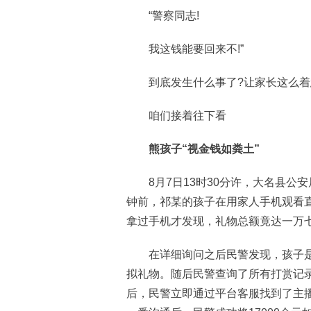
“警察同志!
我这钱能要回来不!”
到底发生什么事了?让家长这么着
咱们接着往下看
熊孩子“视金钱如粪土”
8月7日13时30分许，大名县公
钟前，祁某的孩子在用家人手机观看
拿过手机才发现，礼物总额竟达一万七
在详细询问之后民警发现，孩子是
拟礼物。随后民警查询了所有打赏记
后，民警立即通过平台客服找到了主