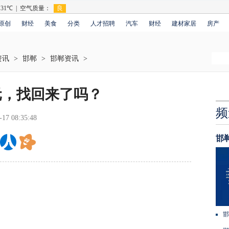
原创
财经
美食
分类
人才招聘
汽车
财经
建材家居
房产
资讯
>
邯郸
>
邯郸资讯
>
元，找回来了吗？
频
-17 08:35:48
邯
邯