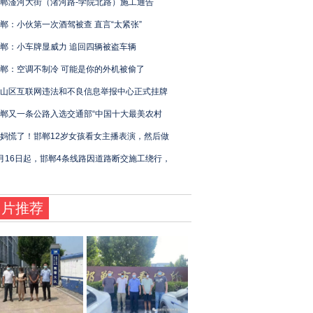
郸滏河大街（渚河路-学院北路）施工通告
郸：小伙第一次酒驾被查 直言“太紧张”
郸：小车牌显威力 追回四辆被盗车辆
郸：空调不制冷 可能是你的外机被偷了
山区互联网违法和不良信息举报中心正式挂牌
郸又一条公路入选交通部“中国十大最美农村
妈慌了！邯郸12岁女孩看女主播表演，然后做
月16日起，邯郸4条线路因道路断交施工绕行，
图片推荐