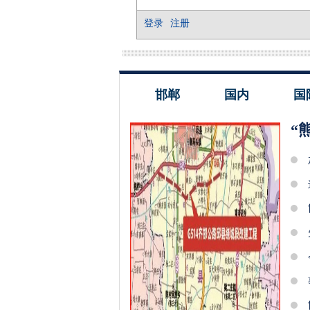
邯郸
国内
国
“