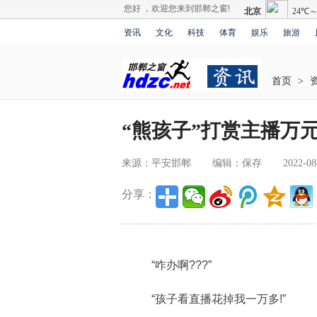
您好 ，欢迎您来到邯郸之窗!
资讯
文化
科技
体育
娱乐
旅游
首页
>
“熊孩子”打赏主播万
来源：平安邯郸
编辑：保存
2022-08
分享：
“咋办啊???”
“孩子看直播花掉我一万多!”