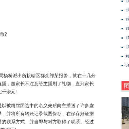
邯
邯
邯
邯
急?
邯
邯
妈
8
安局杨桥派出所接辖区群众祁某报警，就在十几分
直播，趁家长不注意给主播刷了礼物，直到家长
千余元!
以被粉丝团选中的名义先后向主播送了许多虚
录，并将所有转账记录截图保存，在保存好证据
播的联系方式，并当即与对方取得了联系。经过