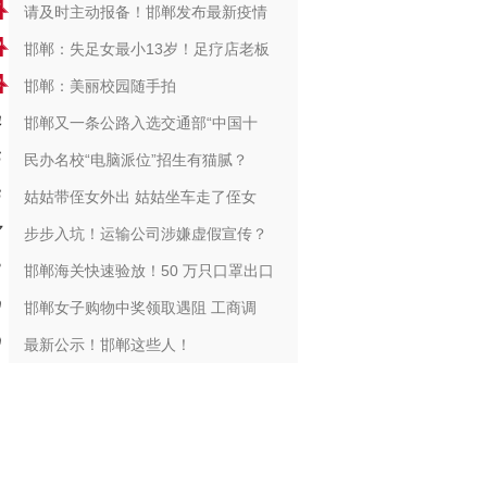
请及时主动报备！邯郸发布最新疫情
邯郸：失足女最小13岁！足疗店老板
邯郸：美丽校园随手拍
邯郸又一条公路入选交通部“中国十
民办名校“电脑派位”招生有猫腻？
姑姑带侄女外出 姑姑坐车走了侄女
步步入坑！运输公司涉嫌虚假宣传？
邯郸海关快速验放！50 万只口罩出口
邯郸女子购物中奖领取遇阻 工商调
最新公示！邯郸这些人！