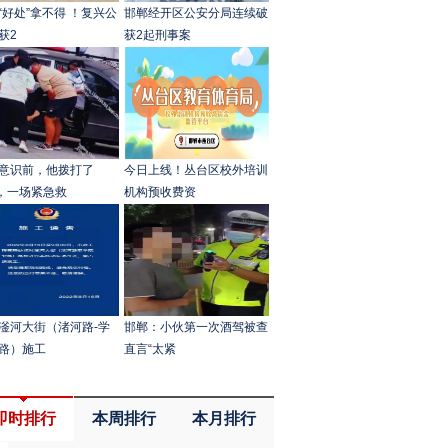
“好处”拿不得 ！复兴公
邯郸经开区公安分局连续破
获2
获2起刑事案
意识前，他拨打了
今日上线！丛台区校外培训
0，一场紧急救
机构预收费资
滏河大街（渚河路-学
邯郸：小伙第一次酒驾被查
路）施工
直言“太紧
即时排行
本周排行
本月排行