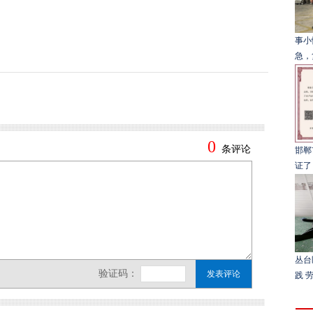
事小
急，
邯郸
证了
丛台
践 