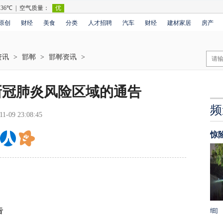
原创
财经
美食
分类
人才招聘
汽车
财经
建材家居
房产
资讯
>
邯郸
>
邯郸资讯
>
新冠肺炎风险区域的通告
频
11-09 23:08:45
惊
告
细]