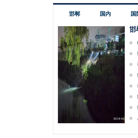
邯郸
国内
国
邯