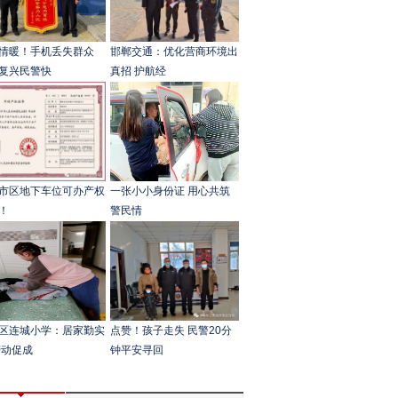
情暖！手机丢失群众
邯郸交通：优化营商环境出
复兴民警快
真招 护航经
市区地下车位可办产权
一张小小身份证 用心共筑
！
警民情
区连城小学：居家勤实
点赞！孩子走失 民警20分
劳动促成
钟平安寻回