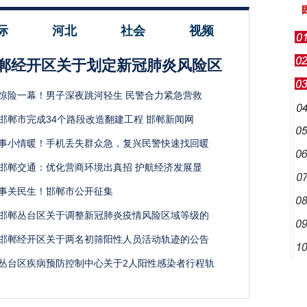
际
河北
社会
视频
郸经开区关于划定新冠肺炎风险区
惊险一幕！男子深夜跳河轻生 民警合力紧急营救
邯郸市完成34个路段改造翻建工程 邯郸新闻网
事小情暖！手机丢失群众急，复兴民警快速找回暖
邯郸交通：优化营商环境出真招 护航经济发展显
事关民生！邯郸市公开征集
邯郸丛台区关于调整新冠肺炎疫情风险区域等级的
邯郸经开区关于两名初筛阳性人员活动轨迹的公告
丛台区疾病预防控制中心关于2人阳性感染者行程轨