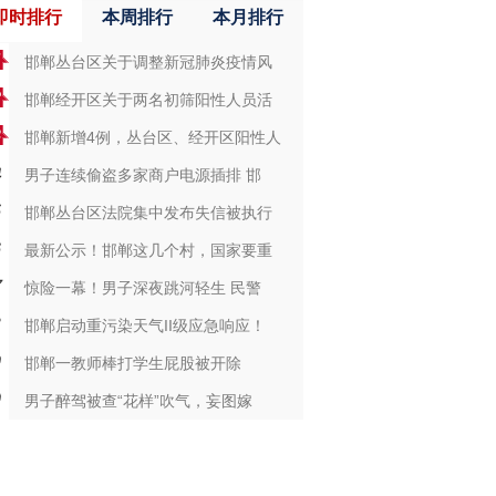
即时排行
本周排行
本月排行
邯郸丛台区关于调整新冠肺炎疫情风
邯郸经开区关于两名初筛阳性人员活
邯郸新增4例，丛台区、经开区阳性人
男子连续偷盗多家商户电源插排 邯
邯郸丛台区法院集中发布失信被执行
最新公示！邯郸这几个村，国家要重
惊险一幕！男子深夜跳河轻生 民警
邯郸启动重污染天气II级应急响应！
邯郸一教师棒打学生屁股被开除
男子醉驾被查“花样”吹气，妄图嫁