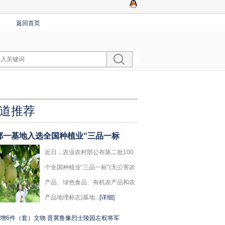
返回首页
道推荐
郸一基地入选全国种植业“三品一标
近日，农业农村部公布第二批100
个全国种植业“三品一标”(无公害农
产品、绿色食品、有机农产品和农
产品地理标志)基地...
[详细]
增6件（套）文物 晋冀鲁豫烈士陵园左权将军