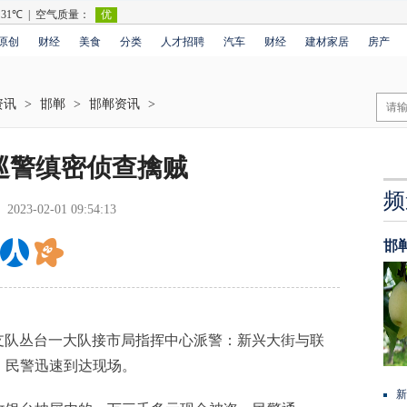
原创
财经
美食
分类
人才招聘
汽车
财经
建材家居
房产
资讯
>
邯郸
>
邯郸资讯
>
巡警缜密侦查擒贼
频
2023-02-01 09:54:13
邯
支队丛台一大队接市局指挥中心派警：新兴大街与联
，民警迅速到达现场。
新