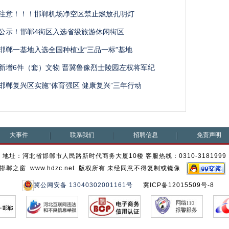
注意！！！邯郸机场净空区禁止燃放孔明灯
公示！邯郸4街区入选省级旅游休闲街区
邯郸一基地入选全国种植业“三品一标”基地
新增6件（套）文物 晋冀鲁豫烈士陵园左权将军纪
邯郸复兴区实施“体育强区 健康复兴”三年行动
大事件
联系我们
招聘信息
免责声明
地址：河北省邯郸市人民路新时代商务大厦10楼 客服热线：0310-3181999
邯郸之窗 www.hdzc.net 版权所有 未经同意不得复制或镜像
冀公网安备 13040302001161号
冀ICP备12015509号-8