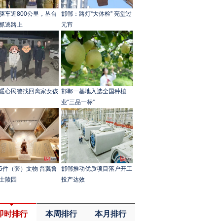
驱车近800公里，丛台
邯郸：路灯“大体检” 亮堂过
抓逃路上
元宵
暖心民警找回离家女孩
邯郸一基地入选全国种植
业“三品一标”
6件（套）文物 晋冀鲁
邯郸推动优质项目落户开工
士陵园
投产达效
即时排行
本周排行
本月排行