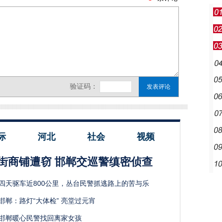
际
河北
社会
视频
街商铺遭窃 邯郸交巡警缜密侦查
四天驱车近800公里，丛台民警抓逃路上的苦与乐
邯郸：路灯“大体检” 亮堂过元宵
邯郸暖心民警找回离家女孩