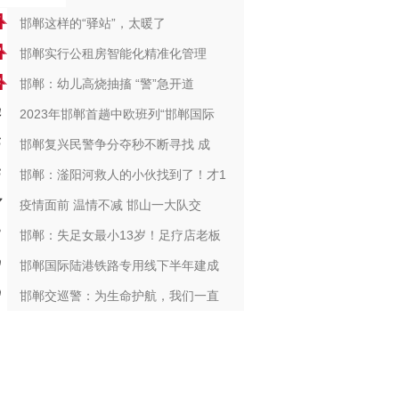
邯郸这样的“驿站”，太暖了
邯郸实行公租房智能化精准化管理
邯郸：幼儿高烧抽搐 “警”急开道
2023年邯郸首趟中欧班列“邯郸国际
邯郸复兴民警争分夺秒不断寻找 成
邯郸：滏阳河救人的小伙找到了！才1
疫情面前 温情不减 邯山一大队交
邯郸：失足女最小13岁！足疗店老板
邯郸国际陆港铁路专用线下半年建成
邯郸交巡警：为生命护航，我们一直