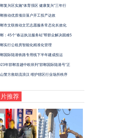
郸复兴区实施“体育强区 健康复兴”三年行
郸推动优质项目落户开工投产达效
郸市文联推动文艺志愿服务常态化长效化
郸：45个“春运执法服务站”帮群众解决困难5
郸实行公租房智能化精准化管理
郸国际陆港铁路专用线下半年建成投运
023年邯郸首趟中欧班列“邯郸国际陆港号”正
山警方救助流浪汉 维护辖区行业场所秩序
图片推荐