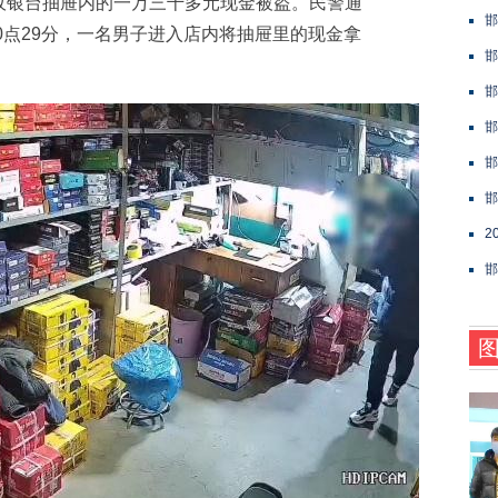
银台抽屉内的一万三千多元现金被盗。民警通
邯
0点29分，一名男子进入店内将抽屉里的现金拿
邯
邯
邯
邯
邯
2
邯