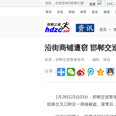
您好 ，欢迎您来到邯郸之窗!
资讯
文化
科技
体育
娱乐
旅游
首页
>
沿街商铺遭窃 邯郸交
来源：邯郸交巡警微发布
编辑：保存
分享：
1月28日23点03分，邯郸交巡警
纺路交叉口附近一商铺被盗。接警后