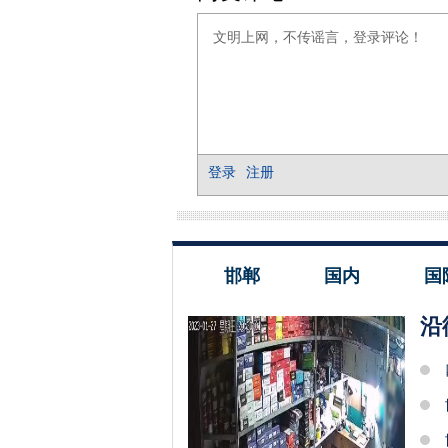
邯郸
国内
国
沿