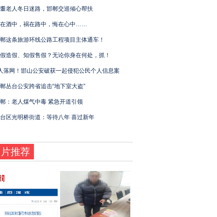
耋老人冬日迷路，邯郸交巡倾心帮扶
在酒中，祸在路中，悔在心中……
郸这条旅游环线公路工程项目主体通车！
假造假、知假售假？无论你身在何处，抓！
人落网！邯山公安破获一起侵犯公民个人信息案
郸丛台公安跨省追击“地下室大盗”
郸：老人煤气中毒 紧急开道引领
台区光明桥街道：等待八年 喜过新年
图片推荐