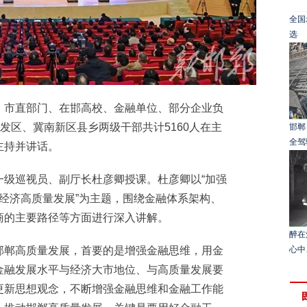
全国
选
市直部门、在邯高校、金融单位、部分企业负
发区、冀南新区县乡两级干部共计5160人在主
邯郸
全驾
主持并讲话。
巡视员、副厅长杜彦卿授课。杜彦卿以“加强
方经济高质量发展”为主题，围绕金融体系架构、
商的主要路径等方面进行深入讲解。
醉在
郸高质量发展，首要的是增强金融思维，用金
心中
金融发展水平与经济大市地位、与高质量发展要
更新思想观念，不断增强金融思维和金融工作能