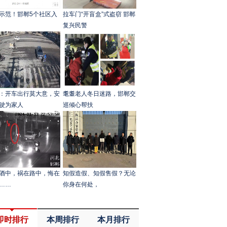
示范！邯郸5个社区入
拉车门“开盲盒”式盗窃 邯郸
复兴民警
：开车出行莫大意，安
耄耋老人冬日迷路，邯郸交
驶为家人
巡倾心帮扶
酒中，祸在路中，悔在
知假造假、知假售假？无论
……
你身在何处，
即时排行
本周排行
本月排行