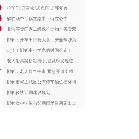
拉车门“开盲盒”式盗窃 邯郸复兴
醉在酒中，祸在路中，悔在心中……
非法买卖国家二级保护动物？买卖双
邯郸：开车出行莫大意，安全驾驶为
定了！邯郸中小学寒假时间公布！
老人沿高架桥独行 民警及时发现暖
邯郸：老人煤气中毒 紧急开道引领
邯郸市就主城区公有停车泊位提标增
邯郸轻轨近期建设规划
邯郸女中学生与父亲闹矛盾离家出走