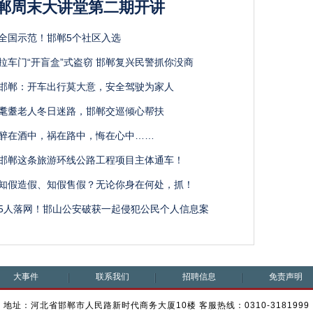
郸周末大讲堂第二期开讲
全国示范！邯郸5个社区入选
拉车门“开盲盒”式盗窃 邯郸复兴民警抓你没商
邯郸：开车出行莫大意，安全驾驶为家人
耄耋老人冬日迷路，邯郸交巡倾心帮扶
醉在酒中，祸在路中，悔在心中……
邯郸这条旅游环线公路工程项目主体通车！
知假造假、知假售假？无论你身在何处，抓！
5人落网！邯山公安破获一起侵犯公民个人信息案
大事件
联系我们
招聘信息
免责声明
地址：河北省邯郸市人民路新时代商务大厦10楼 客服热线：0310-3181999