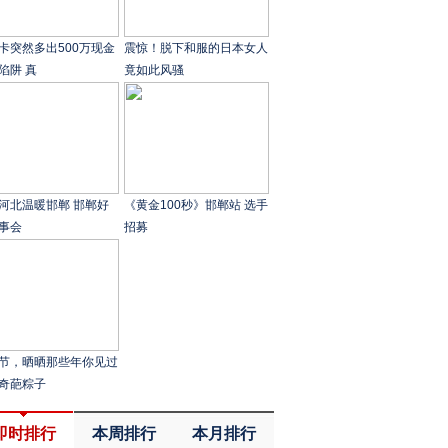
卡突然多出500万现金
震惊！脱下和服的日本女人
陷阱 真
竟如此风骚
河北温暖邯郸 邯郸好
《黄金100秒》邯郸站 选手
事会
招募
节，晒晒那些年你见过
奇葩粽子
即时排行
本周排行
本月排行