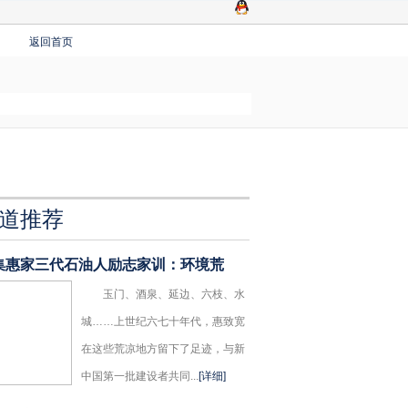
返回首页
道推荐
集惠家三代石油人励志家训：环境荒
玉门、酒泉、延边、六枝、水
城……上世纪六七十年代，惠致宽
在这些荒凉地方留下了足迹，与新
中国第一批建设者共同...
[详细]