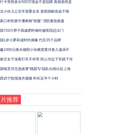
行卡突然多出500万现金不是陷阱 真相居然是
北小伙儿公交车迎娶女友 曾因捐献造血干细
家口村民家中遭树根“咬腿” 消防紧急救援
国720斤胖子因减肥时偷吃被医院赶出门
国1岁小萝莉成时尚偶像 代言35个品牌
赢1000元衡水饶阳小伙横渡黄河卷入漩涡不
家庄女子深夜打车不停哭 民心河边下车跳下河
国电竞河北选拔赛“桃园Ty”战队出线出征上海
西武宁惊现海市蜃楼 时长近半个小时
图片推荐