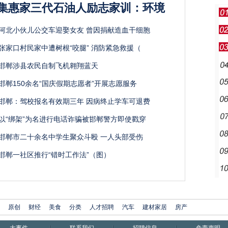
集惠家三代石油人励志家训：环境
河北小伙儿公交车迎娶女友 曾因捐献造血干细胞
张家口村民家中遭树根“咬腿” 消防紧急救援（
邯郸涉县农民自制飞机翱翔蓝天
邯郸150余名“国庆假期志愿者”开展志愿服务
邯郸：驾校报名有效期三年 因病终止学车可退费
以“绑架”为名进行电话诈骗被邯郸警方即使戳穿
邯郸市二十余名中学生聚众斗殴 一人头部受伤
邯郸一社区推行“错时工作法”（图）
原创
财经
美食
分类
人才招聘
汽车
建材家居
房产