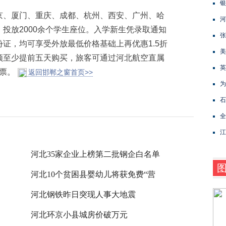
银
、厦门、重庆、成都、杭州、西安、广州、哈
河
投放2000余个学生座位。入学新生凭录取通知
张
证，均可享受外放最低价格基础上再优惠1.5折
美
须至少提前五天购买，旅客可通过河北航空直属
英
订票。
返回邯郸之窗首页>>
为
石
全
江
河北35家企业上榜第二批钢企白名单
河北10个贫困县婴幼儿将获免费“营
河北钢铁昨日突现人事大地震
河北环京小县城房价破万元