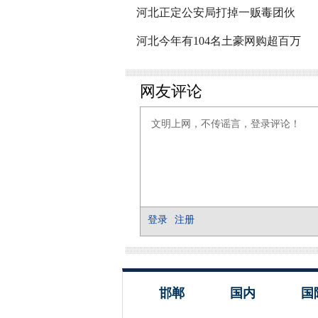
河北正定公安局打掉一贩毒团伙
河北今年有104名土豪网购超百万
邯郸
国内
国