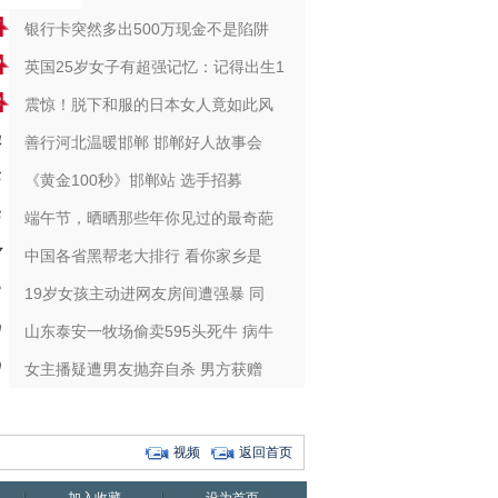
银行卡突然多出500万现金不是陷阱
英国25岁女子有超强记忆：记得出生1
震惊！脱下和服的日本女人竟如此风
善行河北温暖邯郸 邯郸好人故事会
《黄金100秒》邯郸站 选手招募
端午节，晒晒那些年你见过的最奇葩
中国各省黑帮老大排行 看你家乡是
19岁女孩主动进网友房间遭强暴 同
山东泰安一牧场偷卖595头死牛 病牛
女主播疑遭男友抛弃自杀 男方获赠
视频
返回首页