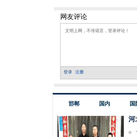
邯郸
国内
国
河