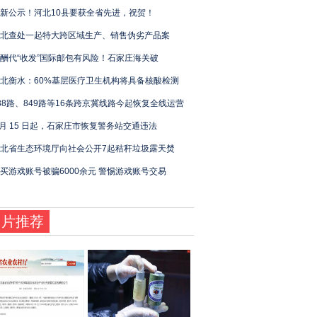
新公示！河北10县要获全省先进，祝贺！
北查处一起特大跨区域生产、销售伪劣产品案
酬代“收发”国际邮包有风险！石家庄海关破
北衡水：60%基层医疗卫生机构将具备核酸检测
38路、849路等16条跨京冀线路今起恢复全线运营
 月 15 日起，石家庄市恢复警务站交通违法
北省生态环境厅向社会公开7起秸秆垃圾露天焚
买游戏账号被骗6000余元 警惕游戏账号交易
图片推荐