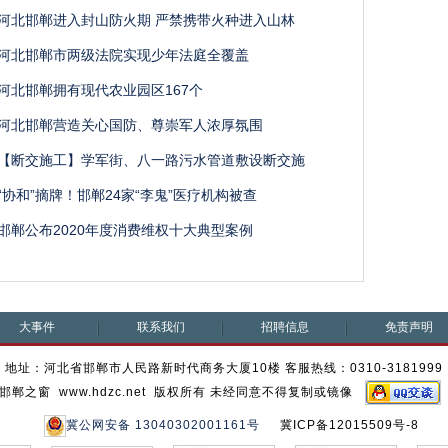
河北邯郸进入封山防火期 严禁携带火种进入山林
河北邯郸市两级法院实现少年法庭全覆盖
河北邯郸拥有现代农业园区167个
河北邯郸营造关心国防、尊崇军人浓厚氛围
【断交施工】学军街、八一路污水管道敷设断交施
“协和”摘牌！邯郸24家“李鬼”医疗机构被查
邯郸公布2020年度消费维权十大典型案例
大事件
联系我们
招聘信息
免责声明
地址：河北省邯郸市人民路新时代商务大厦10楼 客服热线：0310-3181999
邯郸之窗 www.hdzc.net 版权所有 未经同意不得复制或镜像
冀公网安备 13040302001161号
冀ICP备12015509号-8