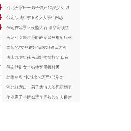
河北石家庄一男子强奸12岁少女 以
保定“大叔”与15名女大学生网恋
保定在建景区夜坠大石 砸穿房顶致
黑龙江女毒贩毛晓静秦皇岛被执行死
网传“少女被轮奸”事发地确认为河
唐山九岁男孩马原野捐髓救父 日夜
保定站街女当街揽客困扰村民
助推冬奥 “长城文化万里行活动”
河北张家口一男子为情人杀死新婚妻
衡水男子与情妇玩车震被其丈夫目睹