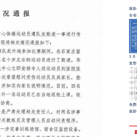
最新
全省
3 
复警
免费
最新