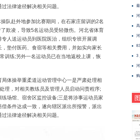
最
通过法律途径解决相关问题。
河
体操队赴外地参加比赛期间，在石家庄留训的2名
高
进行了欺凌，导致5名运动员受轻微伤。河北省体育
河
排专人送运动员到医院医治，组织专班开展调
8
长，垫付医药、食宿等相关费用，并如实向家长
3
常训练;另外一名运动员已在当地返校上课，恢
河
购
局体操举重柔道运动管理中心一是严肃处理相
处理，对相关教练员及管理人员启动问责程序;
训练场馆、宿舍区监控设备;三是将涉事运动员家
赔偿条件达成一致，遂向辖区派出所报警，派出
通过法律途径解决相关问题。