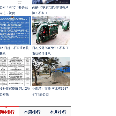
公示！河北10县要获
高酬代“收发”国际邮包有风
先进，祝贺
险！石家庄
月 15 日起，石家庄市恢
日均投递200万件！石家庄
务站
市快递行业已
接种新冠疫苗 河北2地
小而精小而美 河北省3987
公布接
个“口袋公园
即时排行
本周排行
本月排行