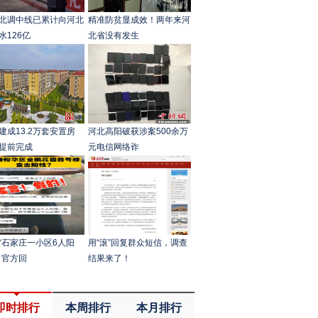
北调中线已累计向河北
精准防贫显成效！两年来河
水126亿
北省没有发生
建成13.2万套安置房
河北高阳破获涉案500余万
提前完成
元电信网络诈
“石家庄一小区6人阳
用“滚”回复群众短信，调查
？官方回
结果来了！
即时排行
本周排行
本月排行