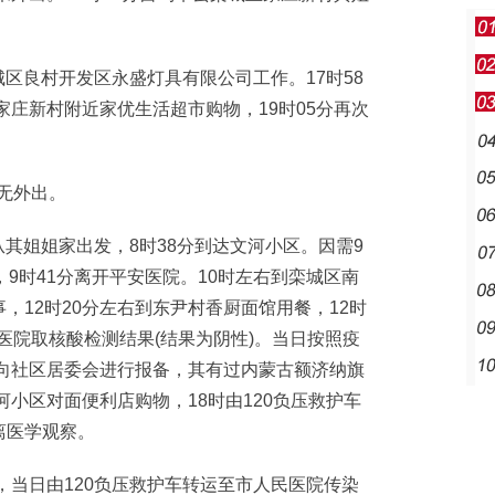
城区良村开发区永盛灯具有限公司工作。17时58
家庄新村附近家优生活超市购物，19时05分再次
无外出。
从其姐姐家出发，8时38分到达文河小区。因需9
9时41分离开平安医院。10时左右到栾城区南
，12时20分左右到东尹村香厨面馆用餐，12时
安医院取核酸检测结果(结果为阴性)。当日按照疫
话向社区居委会进行报备，其有过内蒙古额济纳旗
河小区对面便利店购物，18时由120负压救护车
离医学观察。
当日由120负压救护车转运至市人民医院传染