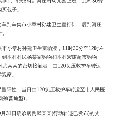
期间，每天8时到河庄村幼儿园上班，11时30分
购买包子。
动车到辛集市小章村孙建卫生室打针，后到河庄
针。
集市小章村孙建卫生室输液，11时30分至12时左
，到本村村民杨某家购物和本村宏谦超市购物
例武某某的密切接触者，由120负压救护车转运
学观察。
果呈阳性，当日由120负压救护车转运至市人民医
例(普通型)。
0月31日确诊病例武某某(行动轨迹已发布)的丈