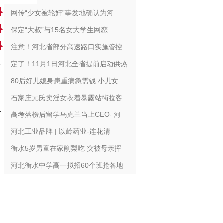
网传“少女被轮奸”事发地确认为河
保定“大叔”与15名女大学生网恋
注意！河北省部分高速路口实施管控
定了！11月1日河北全省提前启动供热
80后好儿媳身患重病急需钱 小儿女
石家庄元氏卖淫女衣着暴露站街拉客
高考落榜后留学乌克兰当上CEO- 河
河北工业品牌 | 以岭药业-连花清
衡水5岁男童在家削梨吃 突被母亲挥
河北衡水中学高一拟招60个班抢各地