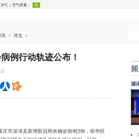
资讯
>
河北
>
病例行动轨迹​公布！
频
:11
深
石家庄市深泽县新增新冠肺炎确诊病例3例，裕华区
《