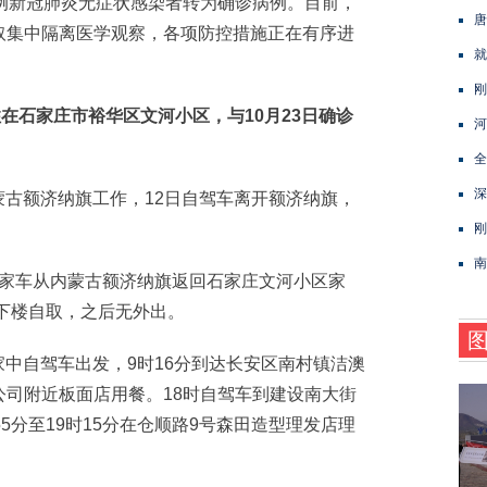
例新冠肺炎无症状感染者转为确诊病例。目前，
唐
取集中隔离医学观察，各项防控措施正在有序进
就
刚
石家庄市裕华区文河小区，与10月23日确诊
河
全
深
蒙古额济纳旗工作，12日自驾车离开额济纳旗，
刚
南
私家车从内蒙古额济纳旗返回石家庄文河小区家
，下楼自取，之后无外出。
家中自驾车出发，9时16分到达长安区南村镇洁澳
司附近板面店用餐。18时自驾车到建设南大街
5分至19时15分在仓顺路9号森田造型理发店理
。