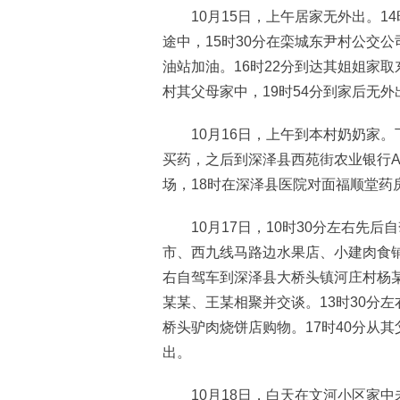
10月15日，上午居家无外出。14
途中，15时30分在栾城东尹村公交公
油站加油。16时22分到达其姐姐家取
村其父母家中，19时54分到家后无外
10月16日，上午到本村奶奶家。下
买药，之后到深泽县西苑街农业银行A
场，18时在深泽县医院对面福顺堂药
10月17日，10时30分左右先后
市、西九线马路边水果店、小建肉食铺
右自驾车到深泽县大桥头镇河庄村杨某
某某、王某相聚并交谈。13时30分
桥头驴肉烧饼店购物。17时40分从其
出。
10月18日，白天在文河小区家中未