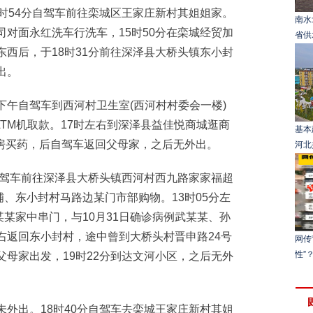
时54分自驾车前往栾城区王家庄新村其姐姐家。
南水
司对面永红洗车行洗车，15时50分在栾城经贸加
省供
东西后，于18时31分前往深泽县大桥头镇东小封
出。
午自驾车到西河村卫生室(西河村村委会一楼)
TM机取款。17时左右到深泽县益佳悦商城逛商
基本
房买药，后自驾车返回父母家，之后无外出。
河北
自驾车前往深泽县大桥头镇西河村西九路家家福超
、东小封村马路边某门市部购物。13时05分左
某家中串门，与10月31日确诊病例武某某、孙
左右返回东小封村，途中曾到大桥头村晋申路24号
网传
性”
父母家出发，19时22分到达文河小区，之后无外
外出。18时40分自驾车去栾城王家庄新村其姐