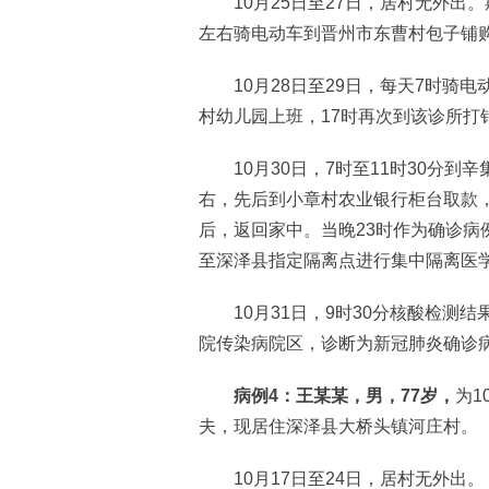
10月25日至27日，居村无外出。
左右骑电动车到晋州市东曹村包子铺
10月28日至29日，每天7时骑电
村幼儿园上班，17时再次到该诊所打
10月30日，7时至11时30分到辛
右，先后到小章村农业银行柜台取款
后，返回家中。当晚23时作为确诊病
至深泽县指定隔离点进行集中隔离医
10月31日，9时30分核酸检测结
院传染病院区，诊断为新冠肺炎确诊病
病例4：王某某，男，77岁，
为1
夫，现居住深泽县大桥头镇河庄村。
10月17日至24日，居村无外出。