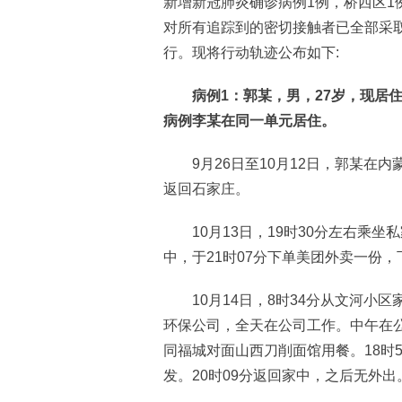
新增新冠肺炎确诊病例1例，桥西区1
对所有追踪到的密切接触者已全部采
行。现将行动轨迹公布如下:
病例1：郭某，男，27岁，现居住在
病例李某在同一单元居住。
9月26日至10月12日，郭某在内
返回石家庄。
10月13日，19时30分左右乘坐
中，于21时07分下单美团外卖一份
10月14日，8时34分从文河小区
环保公司，全天在公司工作。中午在公
同福城对面山西刀削面馆用餐。18时5
发。20时09分返回家中，之后无外出