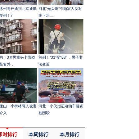
涿州将开通到北京通勤
河北“光头哥”不顾家人反对
专列！7
跳下水....
的！3岁男童头卡防盗
首例！“33”变“88” ，男子非
挂窗外，
法变造
唐山一小树林两人被害
河北一小伙指证电动车碰瓷
介入
被围殴
即时排行
本周排行
本月排行