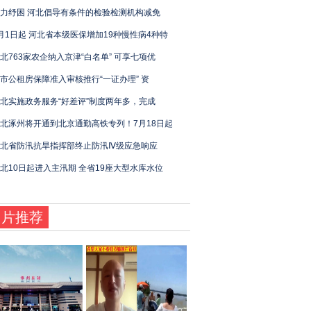
力纾困 河北倡导有条件的检验检测机构减免
月1日起 河北省本级医保增加19种慢性病4种特
北763家农企纳入京津“白名单” 可享七项优
市公租房保障准入审核推行“一证办理” 资
北实施政务服务“好差评”制度两年多，完成
北涿州将开通到北京通勤高铁专列！7月18日起
北省防汛抗旱指挥部终止防汛Ⅳ级应急响应
北10日起进入主汛期 全省19座大型水库水位
图片推荐