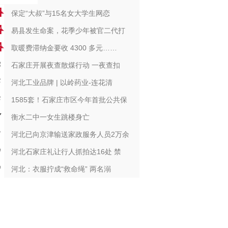
保定“大叔”与15名女大学生网恋
易县发生命案，花季少年被官二代打
取暖费滞纳金要收 4300 多元……
石家庄开展夜查散煤行动 一夜查扣
河北工业品牌 | 以岭药业-连花清
1585套！石家庄市区今年首批公共保
衡水二中一女生跳楼身亡
河北已向京津输送家政服务人员2万余
河北石家庄礼让行人抓拍达16处 禁
河北：衣服拧成“救命绳” 两名溺