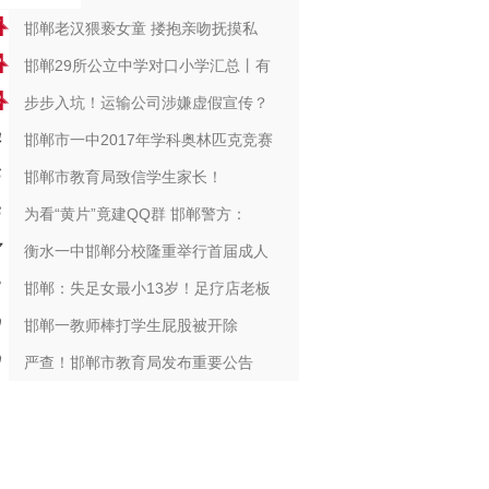
邯郸老汉猥亵女童 搂抱亲吻抚摸私
邯郸29所公立中学对口小学汇总丨有
步步入坑！运输公司涉嫌虚假宣传？
邯郸市一中2017年学科奥林匹克竞赛
邯郸市教育局致信学生家长！
为看“黄片”竟建QQ群 邯郸警方：
衡水一中邯郸分校隆重举行首届成人
邯郸：失足女最小13岁！足疗店老板
邯郸一教师棒打学生屁股被开除
严查！邯郸市教育局发布重要公告