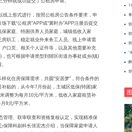
用三分钟就成功提交了公租房申请。
7
以线上形式进行，按照公租房公告条件要求，申
青
下载“公租房”APP或“冀时办”APP注册后提交
邯
低保家庭、特困供养人员家庭，城镇低收入家
邯
无房职工，稳定就业外来务工人员。线上申请需
邯
、户口页、相关个人证件等，以及其他需要补充
“
，也可根据申请类型到辖区街道办事处或乡(镇)
醉
请。
邯
化住房保障需求，共圆“安居梦”，符合条件的
补贴的，从今年7月份起，主城区低保(特困)家
方米调整为每月10元/平方米，低收入家庭租赁补
月8元/平方米。
管理、联审联查和资格复核认定，实现精准保
中心保障科副科长张宏杰介绍，当保障家庭申请人