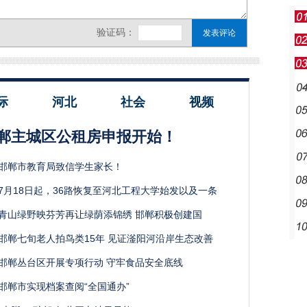
际
河北
社会
视频
郸主城区公租房申报开始！
邯郸市教育局致信学生家长！
7月18日起，36路恢复至河北工程大学始发以及一条
青山绿野映芬芳再让绿荫添锦绣 邯郸积极创建国
邯郸七旬老人拍鸟类15年 见证滏阳河沿岸生态改善
邯郸丛台区开展专项行动 守牢食品安全底线
邯郸市实现档案查阅“全国通办”