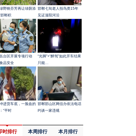
绿野映芬芳再让绿荫添
邯郸七旬老人拍鸟类15年
 邯郸积
见证滏阳河沿
丛台区开展专项行动
“光脚”+“醉驾”如此开车结果
食品安全
只能…
冲进货车底，一脸血的
邯郸邯山区网信办依法电话
：“平时
约谈一家违规
即时排行
本周排行
本月排行