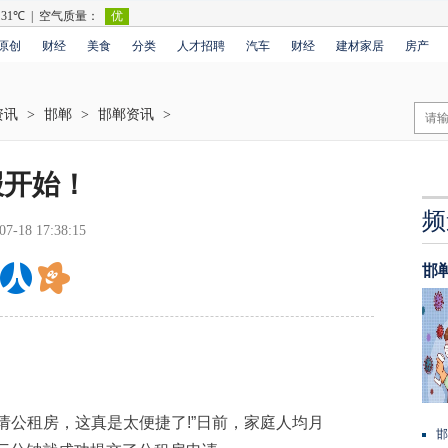
原创
财经
美食
分类
人才招聘
汽车
财经
建材家居
房产
资讯
>
邯郸
>
邯郸资讯
>
报开始！
频
07-18 17:38:15
邯
公租房，这真是太便捷了!”日前，家庭人均月
邯