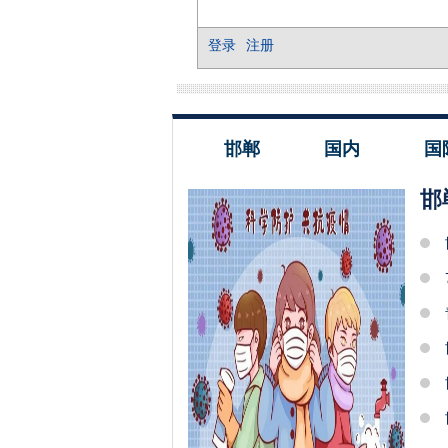
邯郸
国内
国
邯