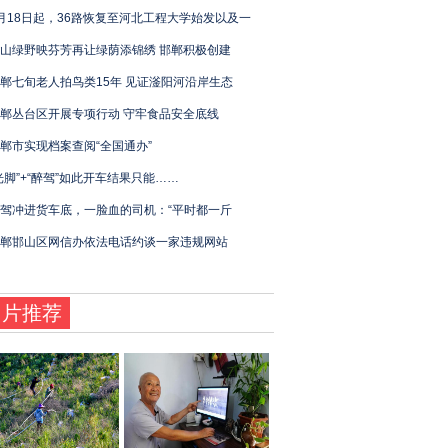
月18日起，36路恢复至河北工程大学始发以及一
山绿野映芬芳再让绿荫添锦绣 邯郸积极创建
郸七旬老人拍鸟类15年 见证滏阳河沿岸生态
郸丛台区开展专项行动 守牢食品安全底线
郸市实现档案查阅“全国通办”
光脚”+“醉驾”如此开车结果只能……
驾冲进货车底，一脸血的司机：“平时都一斤
郸邯山区网信办依法电话约谈一家违规网站
图片推荐