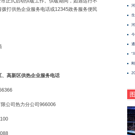
时全市正式启动供暖工作。供暖期间，如遇运行不
河
拨打供热企业服务电话或12345政务服务便民
生
河
今
通
局
“
刚
2
、高新区供热企业服务电话
366
公司热力分公司966006
00
88