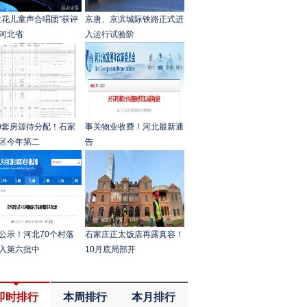
兰花儿童声合唱团”获评
京唐、京滨城际铁路正式进
河北省
入运行试验阶
30套房源待分配！石家
事关物业收费！河北最新通
区今年第二
告
公示！河北70个村落
石家庄正太饭店再露真容！
入第六批中
10月底局部开
即时排行
本周排行
本月排行