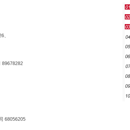
26、
678282
8056205