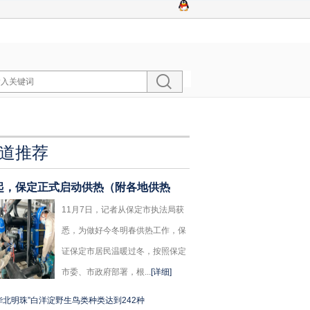
道推荐
起，保定正式启动供热（附各地供热
11月7日，记者从保定市执法局获
悉，为做好今冬明春供热工作，保
证保定市居民温暖过冬，按照保定
市委、市政府部署，根...
[详细]
华北明珠”白洋淀野生鸟类种类达到242种