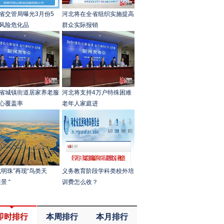
省交管局曝光3月份5
河北将在全省组织实施提高
风险危化品
群众实际报销
省城镇街道居家养老服
河北将支持4万户特殊困难
心覆盖率
老年人家庭进
北明珠”再现“鸟类天
义务教育阶段学科类校外培
景 “
训费怎么收？
即时排行
本周排行
本月排行