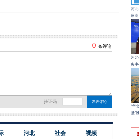
河北
家高
河北
务中
“华
堂”胜
际
河北
社会
视频