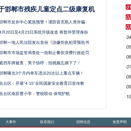
于邯郸市残疾儿童定点二级康复机
邯郸市反诈中心紧急预警！谨防冒充熟人类诈骗
4月20日至4月23日系统升级改造 将暂停受理身份
邯郸一地人民法院发出首份《涉嫌拒执犯罪预告书
邯郸市市场监管局查处一批制止餐饮浪费行政处罚
遮挡车牌被查，男子惊呼：拍视频忘摘下了！
邯郸曝光3个月内单车违法20次以上重点车辆！
丛台区：开展“4·15”全民国家安全教育日宣传教
丛台区南苏曹小学：警校联动 保驾护航
大事件
联系我们
招聘信息
免责声明