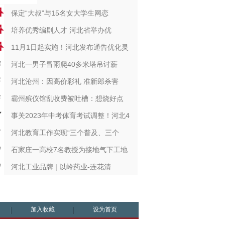
保定“大叔”与15名女大学生网恋
​培养优秀编剧人才 河北省举办优
11月1日起实施！河北发布通告优化灵
河北一男子冒雨爬40多米塔吊讨薪
河北沧州：因高价彩礼 准新郎杀害
霸州殡仪馆乱收费被吐槽：想烧好点
事关2023年中考体育考试调整！河北4
河北教育工作实现“三个普及、三个
石家庄一高校7名教授为接地气下工地
河北工业品牌 | 以岭药业-连花清
加入收藏
设为首页