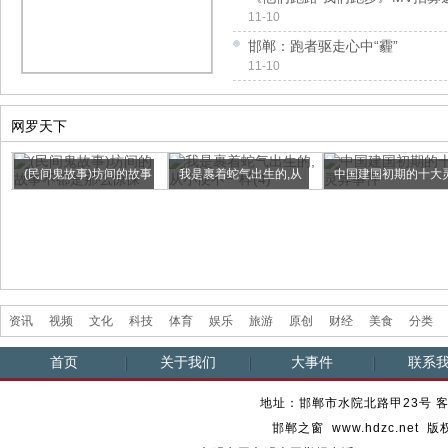
11-10
邯郸：跑者驱走心中“霾”
11-10
网罗天下
(民间鬼故事)坊间的故事
我是裹着蛇气出生的,从
中国建国初期的十大
不都...
小便不...
异事件
资讯
视频
文化
科技
体育
娱乐
旅游
原创
财经
美食
分类
首页
关于我们
大事件
联系
地址：邯郸市水院北路甲23号 客服热
邯郸之窗 www.hdzc.ne