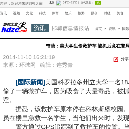
您好 ，欢迎您来到邯郸之窗!
资讯
视频
文化
科技
体育
娱乐
旅游
原创
财经
美食
首页
>
资讯
>
国际
奇葩：美大学生偷救护车 被抓后竟在警
2014-11-10 16:21:19
分享
来源：环球网 编辑：连秀青
[国际新闻]
美国科罗拉多州立大学一名1
偷了一辆救护车，因为吸食了大量毒品，被
淫。
据悉，该救护车原本停在科林斯堡校园。
员在楼里急救一名学生，当他们出来时，发
警方通过GPS追踪到了救护车的位置。当