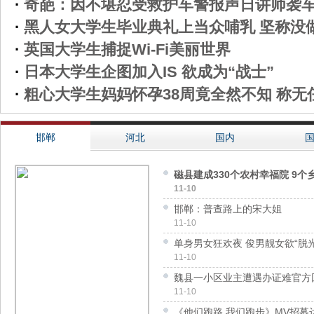
·
奇葩：因不堪忍受救护车警报声日讲师袭
·
黑人女大学生毕业典礼上当众哺乳 坚称没
·
英国大学生捕捉Wi-Fi美丽世界
·
日本大学生企图加入IS 欲成为“战士”
·
粗心大学生妈妈怀孕38周竟全然不知 称无
邯郸
河北
国内
磁县建成330个农村幸福院 9
11-10
邯郸：普查路上的宋大姐
11-10
单身男女狂欢夜 俊男靓女欲“脱光”
11-10
魏县一小区业主遭遇办证难官方
11-10
《他们跑路 我们跑步》MV招募