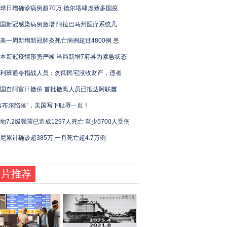
球日增确诊病例超70万 德尔塔肆虐致多国疫
国新冠感染病例激增 阿拉巴马州医疗系统几
美一周新增新冠肺炎死亡病例超过4800例 患
本新冠疫情形势严峻 当局新增7府县为紧急状态
利班通令指战人员：勿闯民宅没收财产，违者
国自阿富汗撤侨 首批撤离人员已抵达阿联酋
喀布尔陷落”，美国写下耻辱一页！
地7.2级强震已造成1297人死亡 至少5700人受伤
尼累计确诊超385万 一月死亡超4.7万例
图片推荐