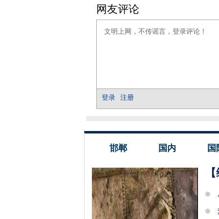
邯郸
国内
国
【