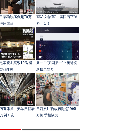
日增确诊病例超70万
“喀布尔陷落”，美国写下耻
塔肆虐致
辱一页！
电车袭击案致10伤 嫌
又一个“美国第一”？奥运奖
曾想炸掉
牌榜美媒奇
病毒肆虐，美单日新增
巴西累计确诊病例超1995
0万例！疫
万例 学校恢复