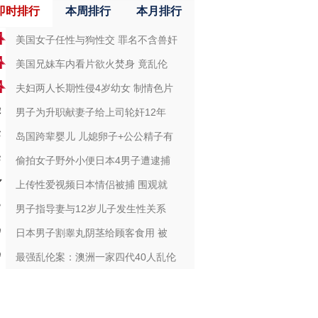
即时排行
本周排行
本月排行
美国女子任性与狗性交 罪名不含兽奸
美国兄妹车内看片欲火焚身 竟乱伦
夫妇两人长期性侵4岁幼女 制情色片
男子为升职献妻子给上司轮奸12年
岛国跨辈婴儿 儿媳卵子+公公精子有
偷拍女子野外小便日本4男子遭逮捕
上传性爱视频日本情侣被捕 围观就
男子指导妻与12岁儿子发生性关系
日本男子割睾丸阴茎给顾客食用 被
最强乱伦案：澳洲一家四代40人乱伦