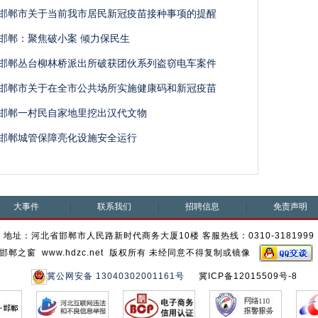
邯郸市关于当前我市居民新冠疫苗接种事项的提醒
邯郸：聚焦破小案 倾力保民生
邯郸丛台柳林桥派出所破获团伙系列盗窃电车案件
邯郸市关于在全市公共场所实施健康码和新冠疫苗
邯郸一村民自家地里挖出汉代文物
邯郸城管保障亮化设施安全运行
大事件
联系我们
招聘信息
免责声明
地址：河北省邯郸市人民路新时代商务大厦10楼 客服热线：0310-3181999
邯郸之窗 www.hdzc.net 版权所有 未经同意不得复制或镜像
冀公网安备 13040302001161号
冀ICP备12015509号-8