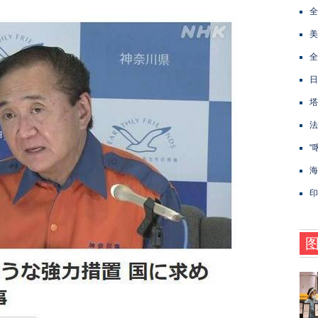
全
美
全
日
塔
法
“
海
印