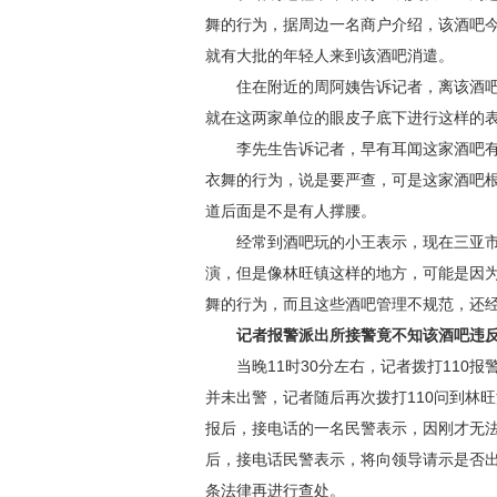
舞的行为，据周边一名商户介绍，该酒吧
就有大批的年轻人来到该酒吧消遣。
住在附近的周阿姨告诉记者，离该酒吧范
就在这两家单位的眼皮子底下进行这样的
李先生告诉记者，早有耳闻这家酒吧有脱
衣舞的行为，说是要严查，可是这家酒吧
道后面是不是有人撑腰。
经常到酒吧玩的小王表示，现在三亚市
演，但是像林旺镇这样的地方，可能是因
舞的行为，而且这些酒吧管理不规范，还
记者报警派出所接警竟不知该酒吧违反
当晚11时30分左右，记者拨打110报
并未出警，记者随后再次拨打110问到林旺
报后，接电话的一名民警表示，因刚才无
后，接电话民警表示，将向领导请示是否
条法律再进行查处。