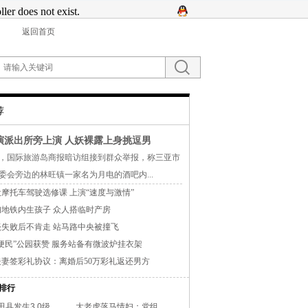
返回首页
荐
演派出所旁上演 人妖裸露上身挑逗男
国际旅游岛商报暗访组接到群众举报，称三亚市
委会旁边的林旺镇一家名为月电的酒吧内...
摩托车驾驶选修课 上演“速度与激情”
地铁内生孩子 众人搭临时产房
失败后不肯走 站马路中央被撞飞
便民”公园获赞 服务站备有微波炉挂衣架
妻签彩礼协议：离婚后50万彩礼返还男方
排行
县发生3.0级..
大老虎落马情妇：党组..