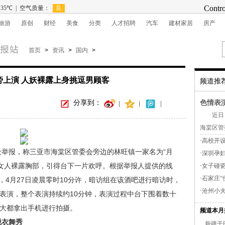
旅游
原创
财经
美食
分类
人才招聘
汽车
建材家居
房产
首页
>
资讯
>
国内
>
旁上演 人妖裸露上身挑逗男顾客
频道推
分享到：
色情表
|
|
|
近日，
海棠区管
·
高校开设
报，称三亚市海棠区管委会旁边的林旺镇一家名为“月
·
深圳孕妇
女人裸露胸部，引得台下一片欢呼。根据举报人提供的线
·
女子碰瓷
·
石家庄“
，4月27日凌晨零时10分许，暗访组在该酒吧进行暗访时，
·
沧州小夫
的表演，整个表演持续约10分钟，表演过程中台下围着数十
员大都拿出手机进行拍摄。
频道本月
脱衣舞秀
新疆于田