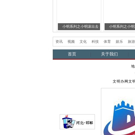
日本
罗马古墓葬多位“土豪”
小明系列之小明滚出去
小明系列之小明
每...
三
二（爆笑
资讯
视频
文化
科技
体育
娱乐
旅游
首页
关于我们
地
文明办网文明上