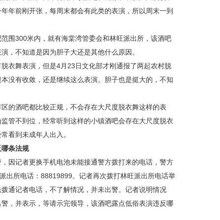
今年年前刚开张，每周末都会有此类的表演，所以周末一到
围300米内，就有海棠湾管委会和林旺派出所，该酒吧
表演，不知道是因为胆子大还是其他什么原因。
衣舞表演，但是4月23日文化部才刚通报了两起农村脱
根本没有收敛，还是继续这么表演。胆子也是挺大的，不知
区的酒吧都比较正规，不会存在大尺度脱衣舞这样的表
为监管不到位，经常听到这样的小镇酒吧会存在大尺度脱衣
经常看到未成年人出入。
哪条法规
警，因记者更换手机电池未能接通警方拨打来的电话，警方
派出所电话：88819899。记者再次拨打林旺派出所电话举
法拨通记者电话，不了解情况，并未出警。记者说明情况
出警，并表示，等请示完领导，该酒吧露点低俗表演违反哪