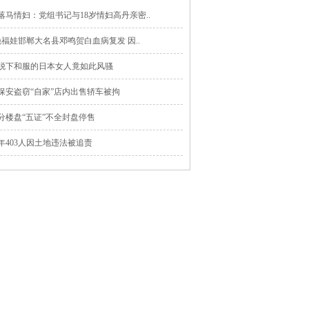
落马情妇：党组书记与18岁情妇高丹亲密..
晚福娃邯郸大名县邓鸣贺白血病复发 因..
脱下和服的日本女人竟如此风骚
保安盗窃“自家”店内出售轿车被拘
分楼盘“五证”不全封盘停售
年403人因土地违法被追责