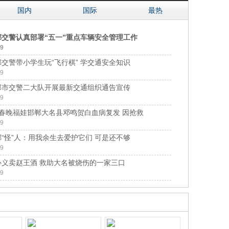
国内
国际
最热
郸交警认真部署“五一”重点车辆安全管理工作
29
交警带小学生玩“飞行棋” 学交通安全知识
29
郸市交警二大队开展最新交通组织通告宣传
29
岁春晚福娃邯郸大名县邓鸣贺白血病复发 因抢救
29
“怪”人：用我余生去爱护它们 可是还不够
29
心义卖赵王酒 救助大名被烧伤的一家三口
29