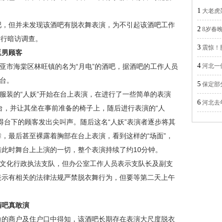
1
大老虎
，但并未发现该酒吧有脱衣舞表演，为不引起该酒吧工作
2
8岁春
进行暗访调查。
3
震惊！
逗男顾客
4
市海棠区林旺镇的名为“月电”的酒吧，据酒吧的工作人员
河北一
上台。
5
保定部
装的“人妖”开始在台上表演，在进行了一些简单的表演
6
河北去
台，并让其坐在事前准备的椅子上，随后进行表演的“人
得台下的顾客发出尖叫声。随后这名“人妖”表演者逐步将其
，最后甚至裸露着胸部在台上表演，看到这样的“场面”，
此时舞台上上演的一切，整个表演持续了约10分钟。
文化行政执法支队，但办公室工作人员表示支队长及副支
表示有相关的法律法规严禁脱衣舞行为，但要等第二天上午
吧真敢演
的商户及住户口中得知，该酒吧长期存在表演大尺度脱衣