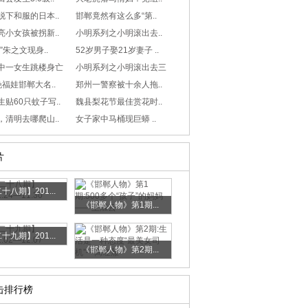
脱下和服的日本..
邯郸竟然有这么多“第..
亮小女孩被拐新..
小明系列之小明滚出去..
”朱之文现身..
52岁男子娶21岁妻子 ..
中一女生跳楼身亡
小明系列之小明滚出去三
福娃邯郸大名..
郑州一警察被十余人拖..
贴60只蚊子写..
魏县梨花节最佳赏花时..
，清明去哪爬山..
女子家中马桶现巨蟒 ..
片
十八期】201...
《邯郸人物》第1期...
十九期】201...
《邯郸人物》第2期...
击排行榜