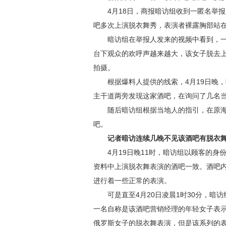
4月18日，商报暗访组收到一匿名举报人
吧多次上演脱衣舞秀，表演者裸露胸部站
暗访组在举报人发来的视频中看到，一
台下观众的欢呼声越来越大，该女子脱去
拍摄。
根据爆料人提供的线索，4月19日晚，
主干道两旁发现这家酒吧，在询问了几名当
随后暗访组根据当地人的指引，在原海棠
吧。
记者暗访连续几晚不见该酒吧有脱衣舞
4月19日晚11时，暗访组以顾客的身
资料中上演脱衣舞表演的酒吧一致。酒吧
进行着一些正常的表演。
可是直至4月20日凌晨1时30分，暗访
一名自称是该酒吧营销经理的年轻女子表示
俄罗斯女子的脱衣舞表演，但是该系列的表演