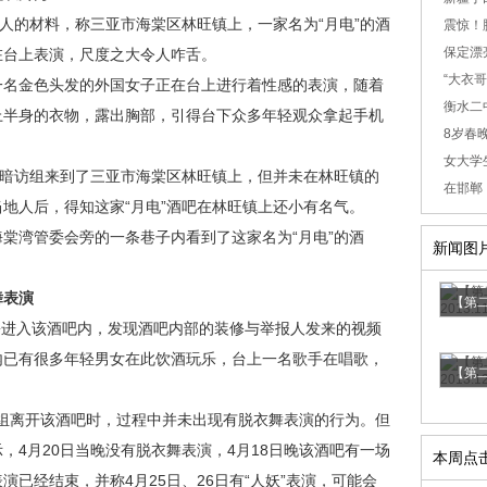
的材料，称三亚市海棠区林旺镇上，一家名为“月电”的酒
震惊！
保定漂
在台上表演，尺度之大令人咋舌。
“大衣哥
名金色头发的外国女子正在台上进行着性感的表演，随着
衡水二
上半身的衣物，露出胸部，引得台下众多年轻观众拿起手机
8岁春晚
女大学生
暗访组来到了三亚市海棠区林旺镇上，但并未在林旺镇的
在邯郸
地人后，得知这家“月电”酒吧在林旺镇上还小有名气。
湾管委会旁的一条巷子内看到了这家名为“月电”的酒
新闻图
表演
【第二
份进入该酒吧内，发现酒吧内部的装修与举报人发来的视频
内已有很多年轻男女在此饮酒玩乐，台上一名歌手在唱歌，
【第二
组离开该酒吧时，过程中并未出现有脱衣舞表演的行为。但
，4月20日当晚没有脱衣舞表演，4月18日晚该酒吧有一场
本周点
已经结束，并称4月25日、26日有“人妖”表演，可能会