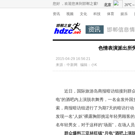
您好 ，欢迎您来到邯郸之窗!
资讯
视频
文化
科技
体育
娱乐
色情表演派出所
2015-04-29 16:56:21
来源：中新网 编辑：小K
近日，国际旅游岛商报暗访组接到群众举
电”的酒吧内上演脱衣舞秀，一名金发外国
索，商报暗访组进行了为期7天的暗访行动
发现一名“人妖”裸露胸部挑逗年轻男顾客
名年轻男女，对于这样的“场面”，在场人
群众爆料三亚林旺镇“月电”酒吧上演