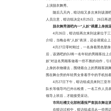
上演脱衣舞秀。
随后几天内，暗访组又多次来到该酒吧
人员注意，暗访组决定4月25日、26日再
脱衣舞秀酒吧内一“人妖”裸露上身挑
4月26日，暗访组再次来到这家位于三亚
介绍，当晚会有“人妖”表演，还会请观众
4月27日零时刚过，一名身着黑色塑身服
后，该酒吧的DJ将一名年轻的男顾客拉上
妖”对这名男顾客做着一些不雅的动作，引
上身的衣物褪去，围绕着台上的男顾客跳舞
围在舞台旁的年轻男女拿着手中的手机拍着
4月27日下午，暗访组成员来到三亚市
队长等领导均已外出检查，一名工作人员
领导上班后，才能接受采访。
市民吐槽文化部刚通报严查脱衣舞这酒
在暗访过程中，暗访组成员从一些周边