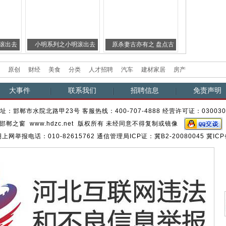
滚出去
小明系列之小明滚出去
原杀妻古亦有之 盘点古
）
一（爆笑）
代杀妻血案
原创
财经
美食
分类
人才招聘
汽车
建材家居
房产
大事件
联系我们
招聘信息
免责声明
址：邯郸市水院北路甲23号 客服热线：400-707-4888 经营许可证：03003
邯郸之窗 www.hdzc.net 版权所有 未经同意不得复制或镜像
网举报电话：010-82615762 通信管理局ICP证：冀B2-20080045 冀ICP备