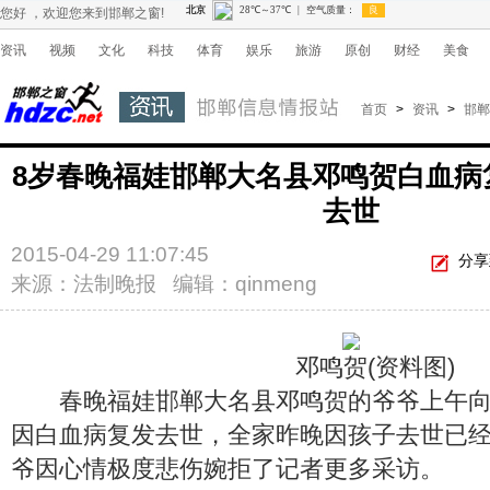
您好 ，欢迎您来到邯郸之窗!
资讯
视频
文化
科技
体育
娱乐
旅游
原创
财经
美食
首页
>
资讯
>
邯郸
8岁春晚福娃邯郸大名县邓鸣贺白血病
去世
2015-04-29 11:07:45
分享
来源：法制晚报 编辑：qinmeng
邓鸣贺(资料图)
春晚福娃邯郸大名县邓鸣贺的爷爷上午向
因白血病复发去世，全家昨晚因孩子去世已
爷因心情极度悲伤婉拒了记者更多采访。