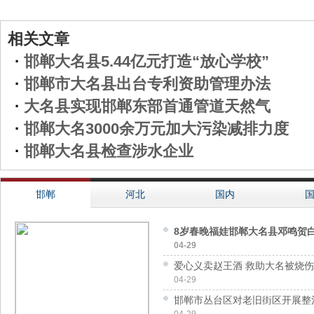
相关文章
·
邯郸大名县5.44亿元打造“放心学校”
·
邯郸市大名县出台专利资助管理办法
·
大名县实现邯郸东部首通管道天然气
·
邯郸大名3000余万元加大污染减排力度
·
邯郸大名县检查涉水企业
邯郸
河北
国内
8岁春晚福娃邯郸大名县邓鸣贺白
04-29
爱心义卖赵王酒 救助大名被烧
04-29
邯郸市丛台区对老旧街区开展整