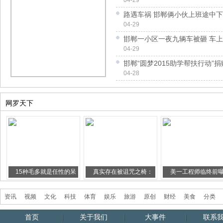
04-29
路遇车祸 邯郸俩小伙上班途中
04-29
邯郸一小区一夜九辆车被砸 车
04-29
邯郸“圆梦2015助学帮扶行动”
04-28
网罗天下
15种毛多就是任性的呆
真实存在被诅咒之椅：
美一工程师临终前
萌动物盘点
任何人...
外星人...
资讯
视频
文化
科技
体育
娱乐
旅游
原创
财经
美食
分类
首页
关于我们
大事件
联系