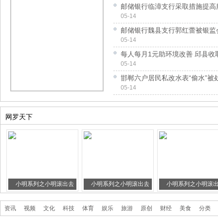
邮储银行临漳支行采取措施提高
05-14
邮储银行魏县支行郭红蕾被银监
05-14
每人每月1元助环境改善 邱县收
05-14
邯郸六户居民私改水表“偷水”被
05-14
网罗天下
小明系列之小明滚出去
小明系列之小明滚出去
小明系列之小明滚
三
二（爆笑）
一（爆笑）
资讯
视频
文化
科技
体育
娱乐
旅游
原创
财经
美食
分类