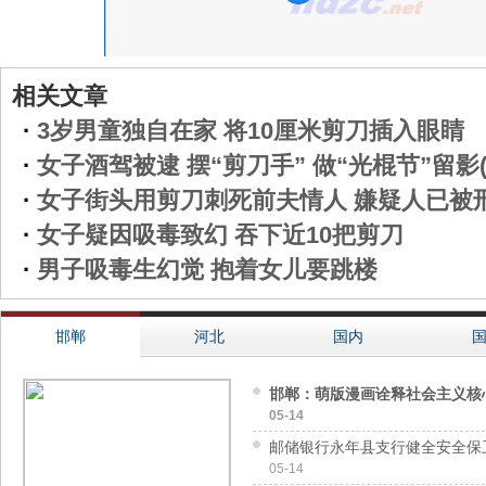
相关文章
·
3岁男童独自在家 将10厘米剪刀插入眼睛
·
女子酒驾被逮 摆“剪刀手” 做“光棍节”留影(
·
女子街头用剪刀刺死前夫情人 嫌疑人已被
·
女子疑因吸毒致幻 吞下近10把剪刀
·
男子吸毒生幻觉 抱着女儿要跳楼
邯郸
河北
国内
邯郸：萌版漫画诠释社会主义核
05-14
邮储银行永年县支行健全安全保
05-14