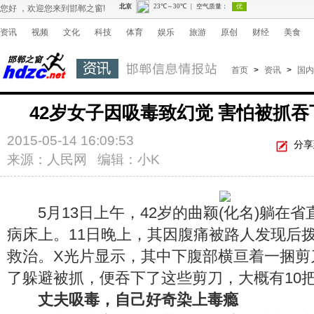
您好 ，欢迎您来到邯郸之窗!
资讯
视频
文化
科技
体育
娱乐
旅游
原创
财经
美食
首页
>
资讯
>
国内
42岁女子因吸毒致幻觉 害怕被抓吞
2015-05-14 16:09:53
分享
来源：人民网 编辑：小K
5月13日上午，42岁的曲颖(化名)躺在省
病床上。11日晚上，其因腹痛被路人发现后拨
救治。X光片显示，其中下腹部横亘着一捆剪
了躲避被抓，便吞下了这些剪刀，大概有10
丈夫吸毒，自己好奇染上毒瘾