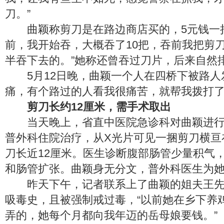
刀。”
曲颖称剪刀是在路边商店买的，5元钱一把
前，我开始吞，大概吞了10把，吞前我把剪
半吞下去的。”她称还曾吞过刀片，后来自然
5月12日晚，曲颖一个人在四桥下被路人
痛，有个路过的人看我很痛苦，就帮我拨打了1
剪刀长约12厘米，需手术取出
当天晚上，省直中医院急诊科对曲颖进行
普外科住院治疗，从X光片可见一捆剪刀横亘
刀长近12厘米。医生诊断腹部肠管少量积气
和肠管扩张。曲颖身无分文，普外科医生为
昨天下午，记者联系上了曲颖的姐夫王先
吸毒史，且被强制戒过毒，“以前她在乡下养
弄的，她每个月都向我年迈的岳母娘要钱。”