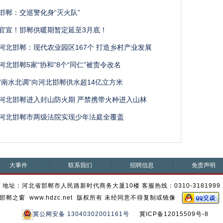
邯郸：交巡警化身“灭火队”
官宣！邯郸供暖期暂定延至3月底！
河北邯郸：现代农业园区167个 打造乡村产业发展
河北邯郸5家“协和”8个“同仁”被责令改名
“南水北调”向河北邯郸供水超14亿立方米
河北邯郸进入封山防火期 严禁携带火种进入山林
河北邯郸市两级法院实现少年法庭全覆盖
大事件
联系我们
招聘信息
免责声明
地址：河北省邯郸市人民路新时代商务大厦10楼 客服热线：0310-3181999
邯郸之窗 www.hdzc.net 版权所有 未经同意不得复制或镜像
冀公网安备 13040302001161号
冀ICP备12015509号-8