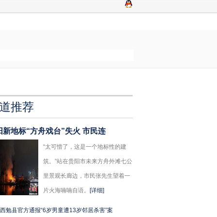
道推荐
阳新地标“方舟戏台”失火 市民连
“太可惜了，这是一个地标性的建
筑。”站在贵阳市未来方舟外滩七公
里景观长廊边，市民张先生望着一
片火海喃喃自语。
[详细]
西勉县官方通报“6岁男童遭13岁邻居杀害”案