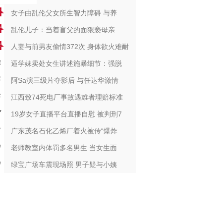
女子由乱伦父女所生智力障碍 与养
乱伦儿子：当着盲父的面猥亵母亲
人妻与前男友偷情372次 身体欲火难耐
逼学妹卖处女生讲述施暴细节：强脱
阿Sa演三级片夺影后 与任达华激情
江西致74死电厂事故遇难者理赔标准
19岁女子直播平台直播自慰 被判刑7
广东茂名石化乙烯厂着火被传“爆炸
老师教室内体罚多名男生 当女生面
绿宝广场车震现场照 男子疑与小姨