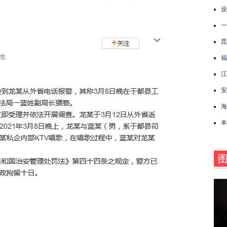
设
一
昆
福
江
安
海
本