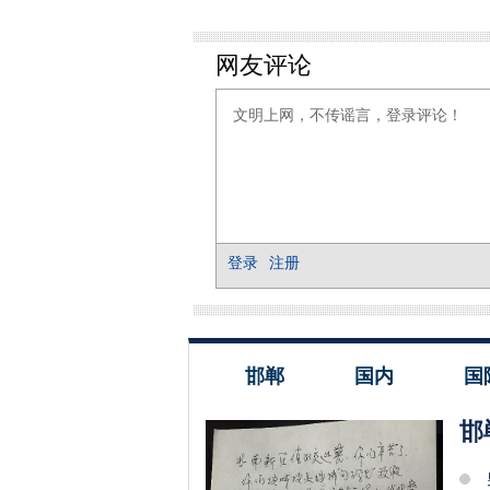
邯郸
国内
国
邯