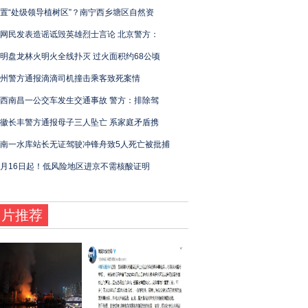
置“处级领导植树区”？南宁西乡塘区自然资
网民发表造谣诋毁英雄烈士言论 北京警方：
明盘龙林火明火全线扑灭 过火面积约68公顷
州警方通报滴滴司机撞击乘客致死案情
西南昌一公交车发生交通事故 警方：排除驾
徽长丰警方通报母子三人坠亡 系家庭矛盾携
南一水库站长无证驾驶冲锋舟致5人死亡被批捕
月16日起！低风险地区进京不需核酸证明
图片推荐