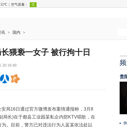
资讯
>
国内
>
长猥亵一女子 被行拘十日
频
6 20:18:49
贵
安局16日通过官方微博发布案情通报称，3月8
副局长)在于都县工业园某私企内部KTV唱歌，在
陕
行为。目前，警方已对违法行为人蓝某依法处以