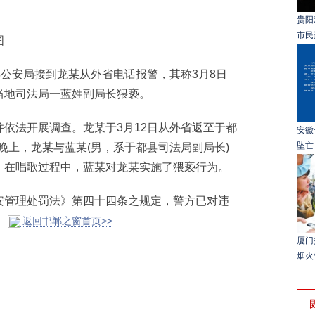
贵阳
市民
图
公安局接到龙某从外省电话报警，其称3月8日
当地司法局一蓝姓副局长猥亵。
法开展调查。龙某于3月12日从外省返至于都
安徽
坠亡
日晚上，龙某与蓝某(男，系于都县司法局副局长)
，在唱歌过程中，蓝某对龙某实施了猥亵行为。
管理处罚法》第四十四条之规定，警方已对违
。
返回邯郸之窗首页>>
厦门
烟火