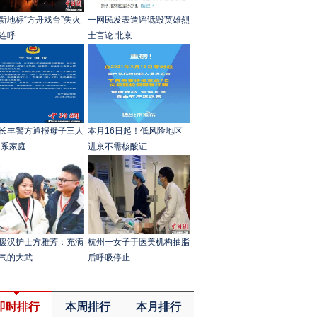
新地标“方舟戏台”失火
一网民发表造谣诋毁英雄烈
连呼
士言论 北京
长丰警方通报母子三人
本月16日起！低风险地区
 系家庭
进京不需核酸证
援汉护士方雅芳：充满
杭州一女子于医美机构抽脂
气的大武
后呼吸停止
即时排行
本周排行
本月排行