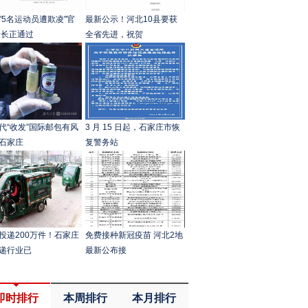
"5名运动员遭欺凌"官
最新公示！河北10县要获
家长正通过
全省先进，祝贺
代“收发”国际邮包有风
3 月 15 日起，石家庄市恢
石家庄
复警务站
投递200万件！石家庄
免费接种新冠疫苗 河北2地
递行业已
最新公布接
即时排行
本周排行
本月排行