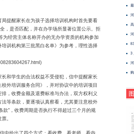
最
河
局提醒家长在为孩子选择培训机构时首先要看
高
齐全，是否匹配，并在办学场所显著位置公示。拒
河
司”等为经营主体名称开办的无办学资质的机构参加
8
外培训机构第三批黑白名单》为参考，理性选择
3
/1608283604267.html)
河
购
长和学生的合法权益不受侵犯，信中提醒家长
生校外培训服务合同》，并对协议中的培训项目
安排，收费金额及退费标准与办法，双方权利义
方法等条款，要逐项认真察看，尤其要注意校外
条款”，收费周期是否执行不得超过三个月的规
发票。
信中给出了四个方式：看收费、看老师、看内