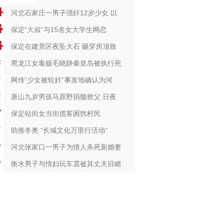
河北石家庄一男子强奸12岁少女 以
保定“大叔”与15名女大学生网恋
保定在建景区夜坠大石 砸穿房顶致
黑龙江女毒贩毛晓静秦皇岛被执行死
网传“少女被轮奸”事发地确认为河
唐山九岁男孩马原野捐髓救父 日夜
保定站街女当街揽客困扰村民
助推冬奥 “长城文化万里行活动”
河北张家口一男子为情人杀死新婚妻
衡水男子与情妇玩车震被其丈夫目睹