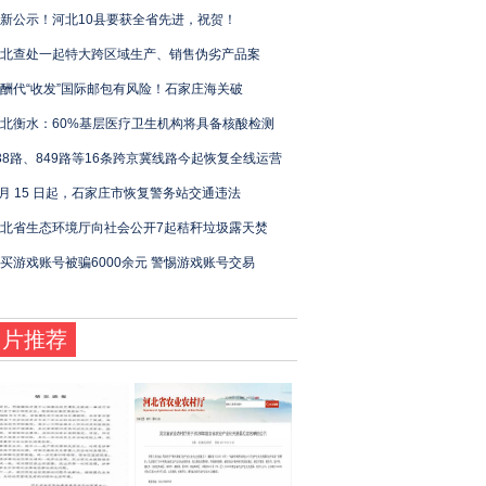
新公示！河北10县要获全省先进，祝贺！
北查处一起特大跨区域生产、销售伪劣产品案
酬代“收发”国际邮包有风险！石家庄海关破
北衡水：60%基层医疗卫生机构将具备核酸检测
38路、849路等16条跨京冀线路今起恢复全线运营
 月 15 日起，石家庄市恢复警务站交通违法
北省生态环境厅向社会公开7起秸秆垃圾露天焚
买游戏账号被骗6000余元 警惕游戏账号交易
图片推荐