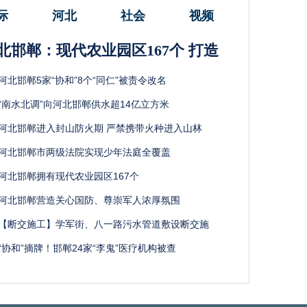
际
河北
社会
视频
北邯郸：现代农业园区167个 打造
河北邯郸5家“协和”8个“同仁”被责令改名
“南水北调”向河北邯郸供水超14亿立方米
河北邯郸进入封山防火期 严禁携带火种进入山林
河北邯郸市两级法院实现少年法庭全覆盖
河北邯郸拥有现代农业园区167个
河北邯郸营造关心国防、尊崇军人浓厚氛围
【断交施工】学军街、八一路污水管道敷设断交施
“协和”摘牌！邯郸24家“李鬼”医疗机构被查