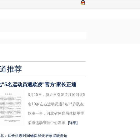
道推荐
北"5名运动员遭欺凌"官方:家长正通
3月15日，就近日引发关注的河北5
名10岁左右运动员遭2名15岁队友
欺凌一事，河北省体育局体操举重
柔道运动管理中心发布...
[详细]
北：延长供暖时间确保群众居家温暖舒适