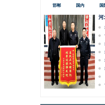
邯郸
国内
国
河