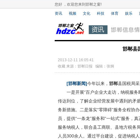
您好 ，欢迎您来到邯郸之窗!
资讯
视频
文化
科技
体育
娱乐
邯郸县
2013-12-11 16:05:41
收藏
来源：邯郸日报 编辑：张炯
[邯郸新闻]
今年以来，
邯郸
县国税局采
一是开展“百户企业大走访，纳税服务助
传达到位，了解企业经营发展中遇到的矛
务新措施。二是落实“零障碍”服务全程协
员，提供“一条龙”服务和“一站式”服务，
服务纳税人，联合县工商联、县地方税务局
人员300余人。通过平台建设，促进纳税