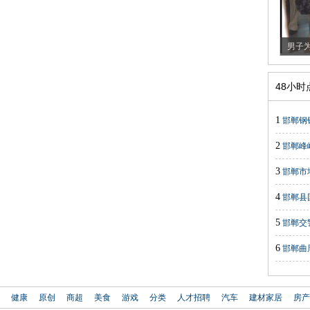
男子为
48小
1
邯郸钢
2
邯郸峰
3
邯郸市
4
邯郸县
5
邯郸交
6
邯郸曲
健康
原创
商超
美食
游戏
分类
人才招聘
汽车
建材家居
房产