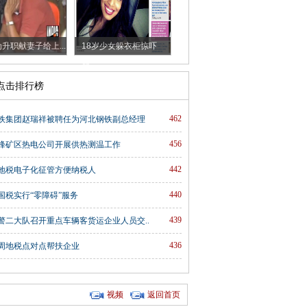
升职献妻子给上...
18岁少女躲衣柜惊吓
朋...
时点击排行榜
462
铁集团赵瑞祥被聘任为河北钢铁副总经理
456
峰矿区热电公司开展供热测温工作
442
地税电子化征管方便纳税人
440
国税实行“零障碍”服务
439
警二大队召开重点车辆客货运企业人员交..
436
周地税点对点帮扶企业
视频
返回首页