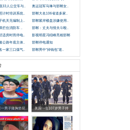
33人公交车与..
奥运冠军马琳与邯郸女..
照计时培训系统..
邯郸大名106省道多家..
子机关无编制上..
邯郸紫岸楼盘涉嫌使用..
拦住消防车 ..
邯郸：丈夫与情夫斗殴..
经适房时而停电..
影视明星冯绍峰亮相邯郸
速公路年底主体..
邯郸停电通知
名一家三口煤气..
邯郸男中“掉钱包”老..
片
一男子隆胸垫屁...
美国一名107岁男子持
枪...