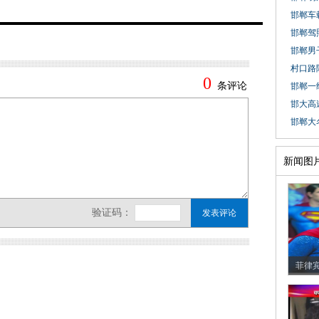
邯郸车载
邯郸驾
邯郸男
村口路障
邯郸一
邯大高
邯郸大
新闻图
菲律宾