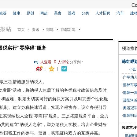
旅游
健康
原创
商超
美食
游戏
分类
人才招聘
汽车
建
首页
>
资讯
>
邯郸
>
邯郸新闻
>
国税实行“零障碍”服务
频道推
0
韩红晒
人查看
人评论
分享到：
|
|
小四月浴
·
广平幼儿
取三项措施服务纳税人。
·
邯郸车载
发展”活动，将纳税人急需了解的各类税收政策信息及时
·
邯郸一派
盾和困难，制定出切实可行的解决方案并及时完善个性化服
·
滏阳河
办机制。建立办税快速通道，实现全程协办，设立办税引导
·
奥运冠
真正实现纳税人全程“零障碍”服务。三是搭建服务平台，全力
·
邯郸明
共同建立“纳税人之家”，举办纳税人学校，培训企业财务
频道本月
人对国税工作的参与、监督，实现征纳双方的互惠共赢。
邯郸明