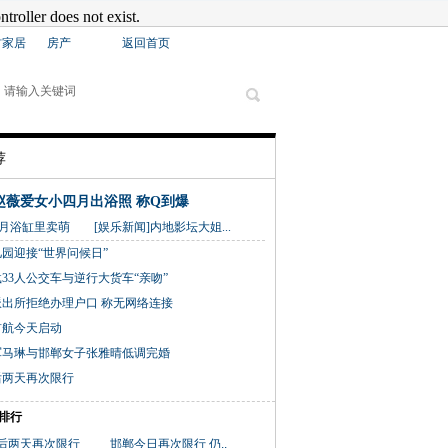
材家居
房产
返回首页
荐
赵薇爱女小四月出浴照 称Q到爆
缸里卖萌 [娱乐新闻]内地影坛大姐...
园迎接“世界问候日”
33人公交车与逆行大货车“亲吻”
出所拒绝办理户口 称无网络连接
首航今天启动
军马琳与邯郸女子张雅晴低调完婚
后两天再次限行
排行
后两天再次限行
邯郸今日再次限行 仍..