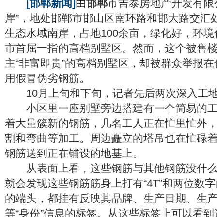
[邯郸新闻]
由
邯郸
市吉泰房地产开发有限
岸”，地处邯郸市邯山区南环路和邯大路交汇
生态水域南岸，占地100余亩，绿化好，环
市首屈一指的高档别墅区。然而，这个被售
主“非富即贵”的高档别墅区，却被群众举报
用假冒伪劣钢筋。
10月上旬和下旬，记者先后两次深入工地
小区里一座别墅旁边搭建有一个简易的工
着大量簇新的钢筋，几名工人正在忙里忙外
割和弯曲等加工。周边矗立的塔吊也在忙碌
钢筋送到正在铺设的地基上。
从表面上看，这些钢筋与其他钢筋没什么
就会发现这些钢筋筋身上打有“4T”和两位数
的端头，都挂有反映其品牌、生产日期、生
等“身份”信息的标签。从这些标签上可以看到