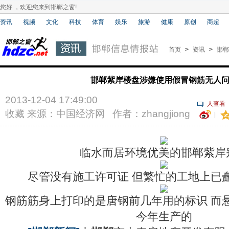
您好 ，欢迎您来到邯郸之窗!
资讯
视频
文化
科技
体育
娱乐
旅游
健康
原创
商超
首页
>
资讯
>
邯郸
邯郸紫岸楼盘涉嫌使用假冒钢筋无人
2013-12-04 17:49:00
人查看
收藏
来源：中国经济网 作者：zhangjiong
|
临水而居环境优美的邯郸紫岸
尽管没有施工许可证 但繁忙的工地上已
钢筋筋身上打印的是唐钢前几年用的标识 而
今年生产的