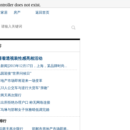
材家居
房产
返回首页
荐
萧蔷着透视装性感亮相活动
]2013年12月17日，上海，某品牌时尚...
园迎接“世界问候日”
房地产市场即将迎来一场变革
33人公交车与逆行大货车“亲吻”
后两天再次限行
出所拒绝办理户口 称无网络连接
军马琳与邯郸女子张雅晴低调完婚
排行
后两天再次限行
邯郸市房地产市场即将..