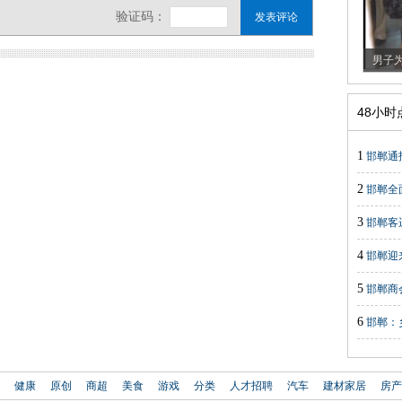
男子为
48小
1
邯郸通
2
邯郸全
3
邯郸客
4
邯郸迎
5
邯郸商
6
邯郸：
健康
原创
商超
美食
游戏
分类
人才招聘
汽车
建材家居
房产