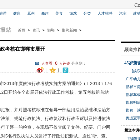
旅游
健康
原创
商超
美食
游戏
分类
人才招聘
汽车
建
首页
>
资讯
>
邯郸
>
邯郸新闻
>
政考核在邯郸市展开
频道推
0
45岁
人查看
人评论
分享到：
|
|
[娱乐新闻
·
广平幼儿
市2013年度依法行政考核实施方案的通知》(﹝2013﹞176
·
邯郸市
月12日开始在全市展开依法行政工作考核，第五考核组首站
·
邯郸车载
·
邯郸明
汇报，并对照考核标准在领导干部运用法治思维和法治方
·
邯郸一派
主决策、规范行政执法、行政复议和行政应诉以及推进依法
·
奥运冠
进行了逐一的检查，在现场不仅查阅了文件、纪要、门户网
频道本月
对5名行政执法人员进行了行政知识测试。通过“听、查、
邯郸明