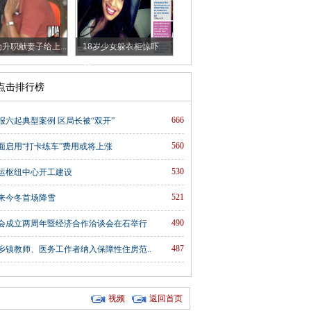
升职献妻子给上...
18岁少女躲衣柜惊吓
朋...
时点击排行榜
666
报六起典型案例 区局长被“双开”
560
面启用“打卡练车”费用或将上涨
530
运枢纽中心开工建设
521
来今冬首场降雪
490
会成立两周年暨经济合作洽谈会在石举行
487
乡镇教师、医务工作者纳入保障性住房范..
视频
返回首页