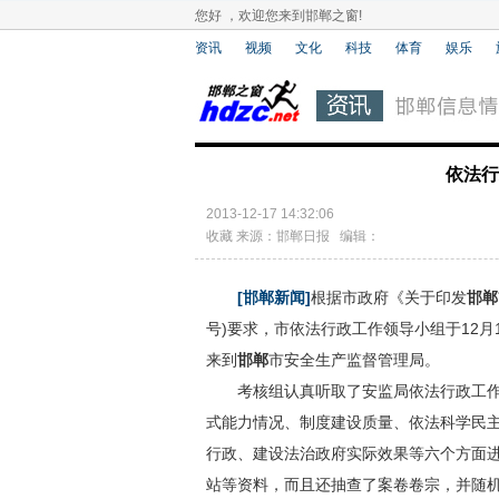
您好 ，欢迎您来到邯郸之窗!
资讯
视频
文化
科技
体育
娱乐
依法行
2013-12-17 14:32:06
收藏
来源：邯郸日报 编辑：
[邯郸新闻]
根据市政府《关于印发
邯郸
号)要求，市依法行政工作领导小组于12
来到
邯郸
市安全生产监督管理局。
考核组认真听取了安监局依法行政工作
式能力情况、制度建设质量、依法科学民
行政、建设法治政府实际效果等六个方面
站等资料，而且还抽查了案卷卷宗，并随机