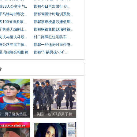
33人公交车与..
邯郸今日再次限行 仍..
军马琳与邯郸女..
邯郸驾照计时培训系统..
106省道多家..
邯郸紫岸楼盘涉嫌使用..
子机关无编制上..
邯郸钢铁集团赵瑞祥被..
丈夫与情夫斗殴..
村口路障拦住消防车 ..
速公路年底主体..
邯郸一经适房时而停电..
星冯绍峰亮相邯郸
邯郸“车祸男孩”小广..
片
一男子隆胸垫屁...
美国一名107岁男子持
枪...