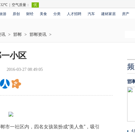
旅游
原创
财经
美食
分类
人才招聘
汽车
建材家居
房产
资讯
>
邯郸
>
邯郸资讯
>
郸一小区
频
2016-03-27 08:49:05
邯
郸市一社区内，四名女孩装扮成“美人鱼”，吸引
4