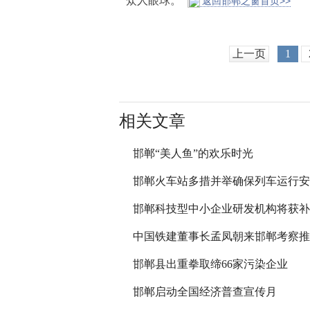
众人眼球。
返回邯郸之窗首页>>
上一页
1
相关文章
邯郸“美人鱼”的欢乐时光
邯郸火车站多措并举确保列车运行安
邯郸科技型中小企业研发机构将获补
中国铁建董事长孟凤朝来邯郸考察推
邯郸县出重拳取缔66家污染企业
邯郸启动全国经济普查宣传月