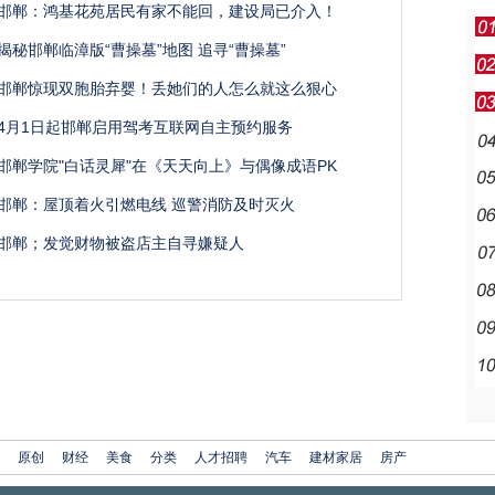
邯郸：鸿基花苑居民有家不能回，建设局已介入！
揭秘邯郸临漳版“曹操墓”地图 追寻“曹操墓”
邯郸惊现双胞胎弃婴！丢她们的人怎么就这么狠心
4月1日起邯郸启用驾考互联网自主预约服务
邯郸学院"白话灵犀"在《天天向上》与偶像成语PK
邯郸：屋顶着火引燃电线 巡警消防及时灭火
邯郸；发觉财物被盗店主自寻嫌疑人
原创
财经
美食
分类
人才招聘
汽车
建材家居
房产