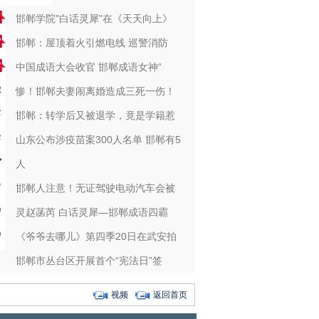
邯郸学院"白话灵犀"在《天天向上》
邯郸：屋顶着火引燃电线 巡警消防
中国成语大会收官 邯郸成语女神“
惨！邯郸夫妻闹离婚造成三死一伤！
邯郸：转学后又被退学，竟是学籍惹
山东公布涉疫苗案300人名单 邯郸有5
人
邯郸人注意！无证驾驶电动汽车会被
灵赵菡芮 白话灵犀—邯郸成语四霸
《爷爷去哪儿》第四季20日在武安拍
邯郸市丛台区开展首个“宪法日”签
视频
返回首页