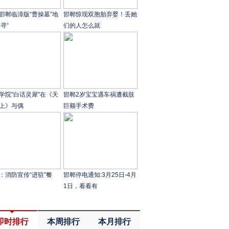
邯郸临漳版“曹操墓”地
邯郸惊现双胞胎弃婴！丢她
寻“
们的人怎么就
学院"白话灵犀"在《天
邯郸2岁宝宝遇车祸遭截肢
上》与偶
巨额手术费
：消防宣传“进驻”餐
邯郸停电通知:3月25日-4月
1日，看看有
即时排行
本周排行
本月排行