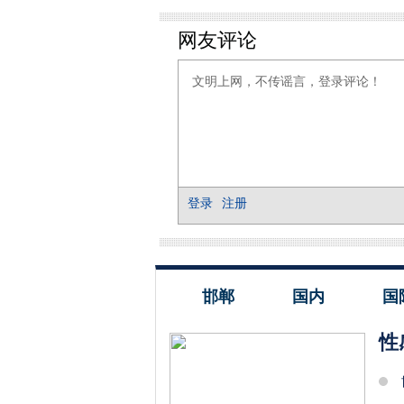
邯郸
国内
国
​