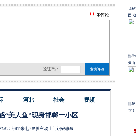
揭秘
图 追
邯郸
天向
际
河北
社会
视频
邯郸
馆！
性感“美人鱼”现身邯郸一小区
邯郸：绑匪来电?民警主动上门识破骗局！