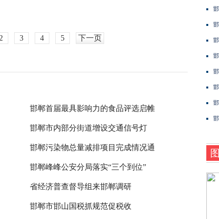
邯
邯
2
3
4
5
下一页
邯
邯
邯
邯
邯
邯郸首届最具影响力的食品评选启帷
邯
邯郸市内部分街道增设交通信号灯
邯郸污染物总量减排项目完成情况通
邯郸峰峰公安分局落实“三个到位”
省经济普查督导组来邯郸调研
邯郸市邯山国税抓规范促税收