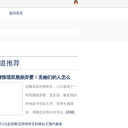
返回首页
道推荐
郸惊现双胞胎弃婴！丢她们的人怎么
在魏县陈庄桥附近，人们发现了一
对双胞胎弃婴，是女孩，被发现的
时候孩子哇哇大哭，浑身光溜溜
的，周围也没有任何可以...
[详细]
月1日起邯郸启用驾考互联网自主预约服务