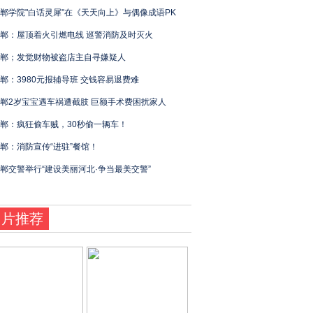
郸学院"白话灵犀"在《天天向上》与偶像成语PK
郸：屋顶着火引燃电线 巡警消防及时灭火
郸；发觉财物被盗店主自寻嫌疑人
郸：3980元报辅导班 交钱容易退费难
郸2岁宝宝遇车祸遭截肢 巨额手术费困扰家人
郸：疯狂偷车贼，30秒偷一辆车！
郸：消防宣传“进驻”餐馆！
郸交警举行“建设美丽河北·争当最美交警”
图片推荐