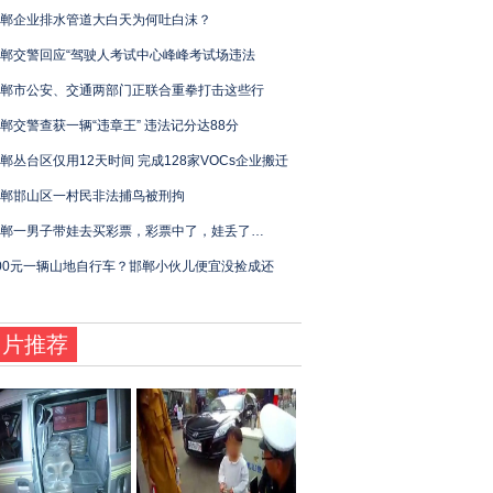
郸企业排水管道大白天为何吐白沫？
郸交警回应“驾驶人考试中心峰峰考试场违法
郸市公安、交通两部门正联合重拳打击这些行
郸交警查获一辆“违章王” 违法记分达88分
郸丛台区仅用12天时间 完成128家VOCs企业搬迁
郸邯山区一村民非法捕鸟被刑拘
郸一男子带娃去买彩票，彩票中了，娃丢了…
00元一辆山地自行车？邯郸小伙儿便宜没捡成还
图片推荐