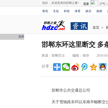
您好 ，欢迎您来到邯郸之窗!
资讯
文化
科技
体育
娱乐
旅游
首页
>
关闭
邯郸东环这里断交 多
来源：邯郸巴士
编辑：保存
2018-05
分享：
邯郸市公共交通总公司
关于雪驰路东环以东南半幅断交公