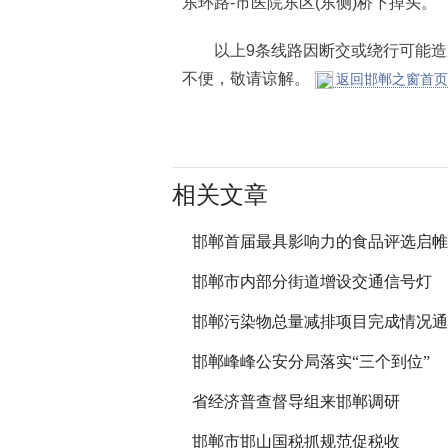
东环路-市医院东区(东侧)桥下掉头。
以上9条线路因断交或绕行可能造
不便，敬请谅解。
返回邯郸之窗首页
相关文章
邯郸首届最具影响力的食品评选启帷
邯郸市内部分街道增设交通信号灯
邯郸污染物总量减排项目完成情况通
邯郸峰峰公安分局落实“三个到位”
省经济普查督导组来邯郸调研
邯郸市邯山国税抓规范促税收