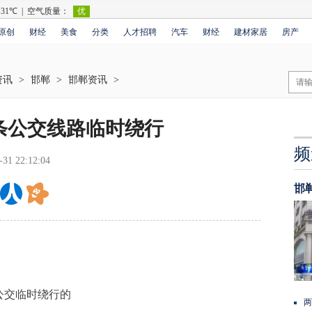
原创
财经
美食
分类
人才招聘
汽车
财经
建材家居
房产
资讯
>
邯郸
>
邯郸资讯
>
条公交线路临时绕行
频
-31 22:12:04
邯
交临时绕行的
两