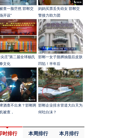
被查一脸茫然 邯郸交
妈妈买票丢失幼女 邯郸交
场开设“
警接力助力团
柔尖庄”第二届全球杨氏
邯郸一女子胳膊抽脂后皮肤
拳文化
凹陷！半年后
啤酒查不出来？邯郸两
邯郸企业排水管道大白天为
机被查，
何吐白沫？
即时排行
本周排行
本月排行