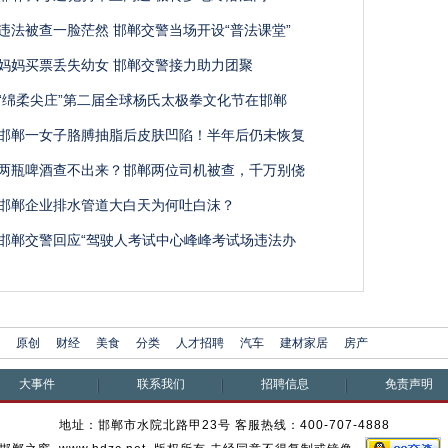
违法被查一脸茫然 邯郸交警当场开设“普法课堂”
妈妈买票丢失幼女 邯郸交警接力助力团聚
“绵柔尖庄”第二届全球杨氏太极拳文化节在邯郸
邯郸一女子胳膊抽脂后皮肤凹陷！半年后仍未恢复
两瓶啤酒查不出来？邯郸两位司机被查，千万别侥
邯郸企业排水管道大白天为何吐白沫？
邯郸交警回应“驾驶人考试中心峰峰考试场违法办
原创
财经
美食
分类
人才招聘
汽车
建材家居
房产
大事件
联系我们
招聘信息
免责声明
地址：邯郸市水院北路甲23号 客服热线：400-707-4888