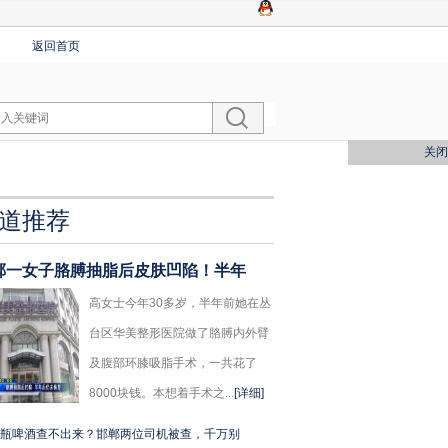
返回首页
关闭
道推荐
郸一女子胳膊抽脂后皮肤凹陷！半年
高女士今年30多岁，半年前她在丛
台区华美整形医院做了胳膊内外臂
及腹部环膝吸脂手术，一共花了
8000块钱。本想着手术之...
[详细]
瓶啤酒查不出来？邯郸两位司机被查，千万别