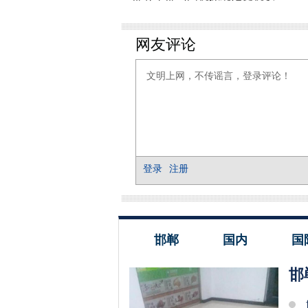
邯郸
国内
国
邯