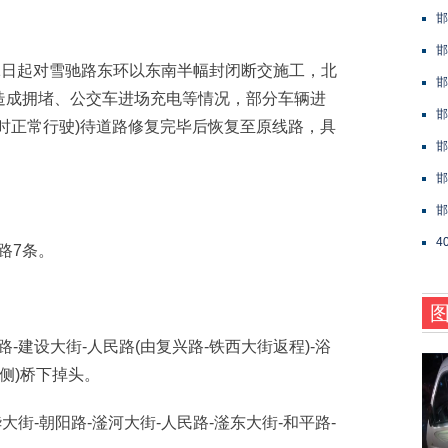
邯
邯
日起对雪驰路东环以东南半幅封闭断交施工，北
邯
造成拥堵、公交车进场充电等情况，部分车辆进
邯
时正常行驶)待道路修复完毕后恢复至原线路，具
邯
邯
邯
4
4路7条。
建设大街-人民路(由复兴路-铁西大街返程)-浴
东侧)桥下掉头。
街-朝阳路-滏河大街-人民路-滏东大街-和平路-