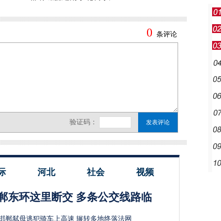
际
河北
社会
视频
郸东环这里断交 多条公交线路临
邯郸弑母逃犯骑车上高速 辗转多地终落法网