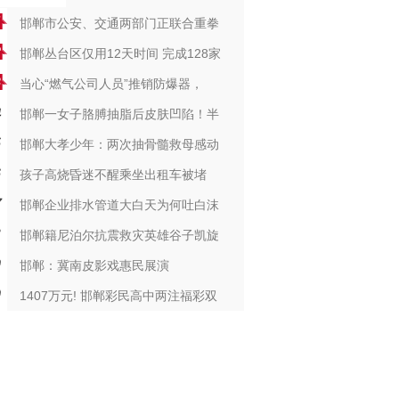
邯郸市公安、交通两部门正联合重拳
邯郸丛台区仅用12天时间 完成128家
当心“燃气公司人员”推销防爆器，
邯郸一女子胳膊抽脂后皮肤凹陷！半
邯郸大孝少年：两次抽骨髓救母感动
孩子高烧昏迷不醒乘坐出租车被堵
邯郸企业排水管道大白天为何吐白沫
邯郸籍尼泊尔抗震救灾英雄谷子凯旋
邯郸：冀南皮影戏惠民展演
1407万元! 邯郸彩民高中两注福彩双