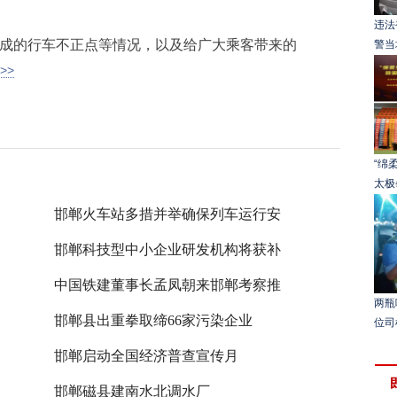
违法
成的行车不正点等情况，以及给广大乘客带来的
警当
>>
“绵
太极
邯郸火车站多措并举确保列车运行安
邯郸科技型中小企业研发机构将获补
中国铁建董事长孟凤朝来邯郸考察推
两瓶
邯郸县出重拳取缔66家污染企业
位司
邯郸启动全国经济普查宣传月
邯郸磁县建南水北调水厂