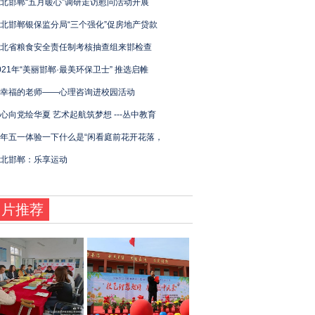
北邯郸“五月暖心”调研走访慰问活动开展
北邯郸银保监分局“三个强化”促房地产贷款
北省粮食安全责任制考核抽查组来邯检查
021年“美丽邯郸·最美环保卫士” 推选启帷
幸福的老师——心理咨询进校园活动
心向党绘华夏 艺术起航筑梦想 ---丛中教育
年五一体验一下什么是“闲看庭前花开花落，
北邯郸：乐享运动
图片推荐