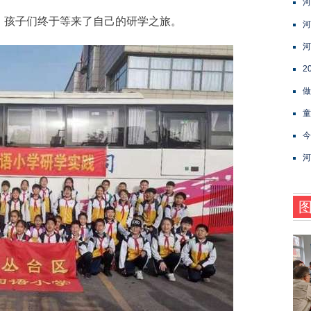
河
孩子们终于等来了自己的研学之旅。
河
河
2
做
童
今
河