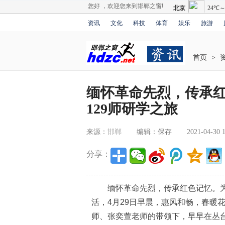
您好 ，欢迎您来到邯郸之窗!
资讯
文化
科技
体育
娱乐
旅游
首页
>
缅怀革命先烈，传承
129师研学之旅
来源：
邯郸
编辑：保存
2021-04-30 1
分享：
缅怀革命先烈，传承红色记忆。为
活，4月29日早晨，惠风和畅，春暖
师、张奕萱老师的带领下，早早在丛