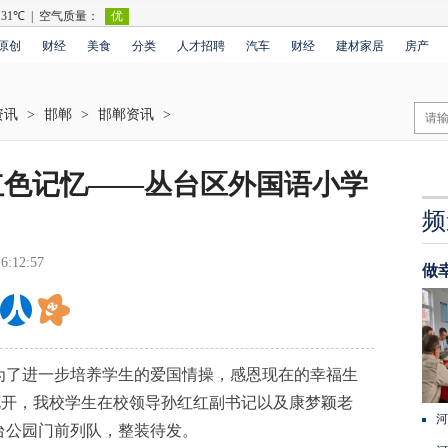
原创
财经
美食
分类
人才招聘
汽车
财经
建材家居
房产
资讯
>
邯郸
>
邯郸资讯
>
红色记忆——丛台区外国语小学
频
6:12:57
做
了进一步培养学生的爱国情操，感恩现在的幸福生
花开，我校学生在校领导孙红红副书记以及康梦颖老
河
台公园门前列队，整装待发。