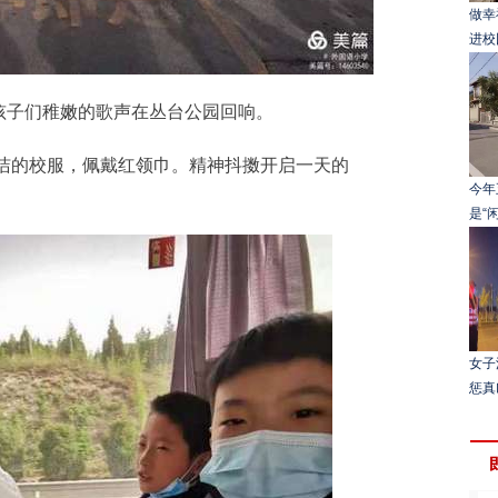
做幸
进校
子们稚嫩的歌声在丛台公园回响。
的校服，佩戴红领巾。精神抖擞开启一天的
今年
是“
女子
惩真