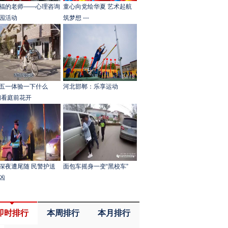
福的老师——心理咨询
童心向党绘华夏 艺术起航
园活动
筑梦想 ---
五一体验一下什么
河北邯郸：乐享运动
闲看庭前花开
深夜遭尾随 民警护送
面包车摇身一变“黑校车”
凶
即时排行
本周排行
本月排行