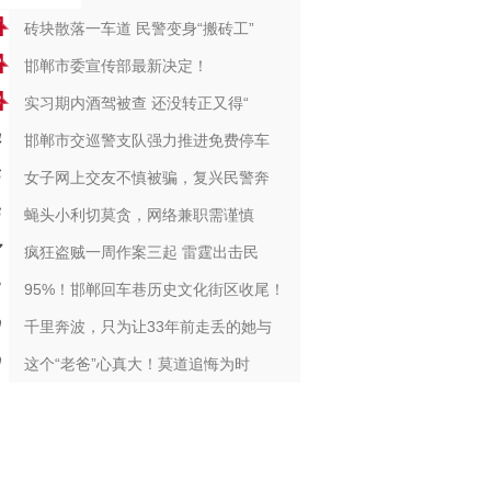
砖块散落一车道 民警变身“搬砖工”
邯郸市委宣传部最新决定！
实习期内酒驾被查 还没转正又得“
邯郸市交巡警支队强力推进免费停车
女子网上交友不慎被骗，复兴民警奔
蝇头小利切莫贪，网络兼职需谨慎
疯狂盗贼一周作案三起 雷霆出击民
95%！邯郸回车巷历史文化街区收尾！
千里奔波，只为让33年前走丢的她与
这个“老爸”心真大！莫道追悔为时