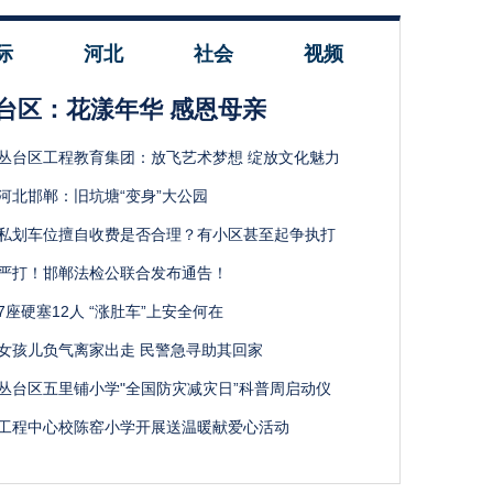
际
河北
社会
视频
台区：花漾年华 感恩母亲
丛台区工程教育集团：放飞艺术梦想 绽放文化魅力
河北邯郸：旧坑塘“变身”大公园
私划车位擅自收费是否合理？有小区甚至起争执打
严打！邯郸法检公联合发布通告！
7座硬塞12人 “涨肚车”上安全何在
女孩儿负气离家出走 民警急寻助其回家
丛台区五里铺小学"全国防灾减灾日”科普周启动仪
工程中心校陈窑小学开展送温暖献爱心活动