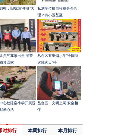
邯郸：旧坑塘“变身”大
私划车位擅自收费是否合
理？有小区甚至
儿负气离家出走 民警
丛台区五里铺小学"全国防
助其回家
灾减灾日”科
中心校陈窑小学开展送
丛台区：文明上网 安全相
献爱心活
伴
即时排行
本周排行
本月排行