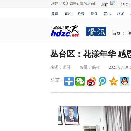
您好 ，欢迎您来到邯郸之窗!
资讯
文化
科技
体育
娱乐
旅游
首页
>
丛台区：花漾年华 感
来源：
邯郸
编辑：保存
2021-05-10 1
分享：