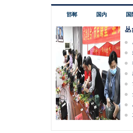
邯郸
国内
国
丛