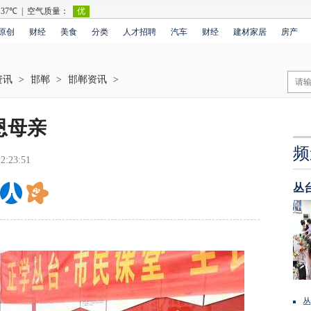
原创
财经
美食
分类
人才招聘
汽车
财经
建材家居
房产
资讯
>
邯郸
>
邯郸资讯
>
恩母亲
频
2:23:51
丛
丛