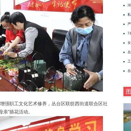
河
私
严
7
女
丛
工
丛
增强职工文化艺术修养，丛台区联纺西街道联合区社
母亲”插花活动。