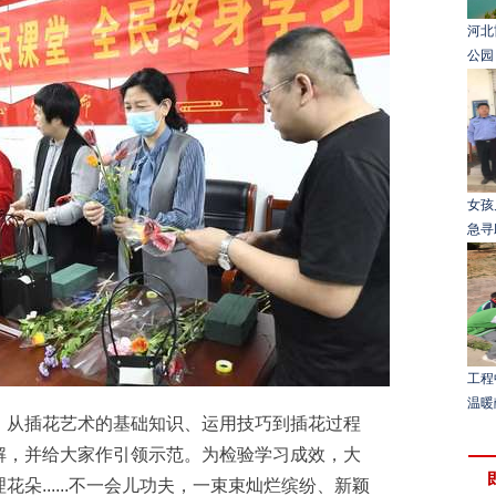
河北
公园
女孩
急寻
工程
温暖
从插花艺术的基础知识、运用技巧到插花过程
解，并给大家作引领示范。为检验学习成效，大
朵......不一会儿功夫，一束束灿烂缤纷、新颖