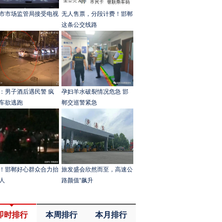
市市场监管局接受电视
无人售票，分段计费！邯郸
这条公交线路
：男子酒后遇民警 疯
孕妇羊水破裂情况危急 邯
车欲逃跑
郸交巡警紧急
！邯郸好心群众合力抬
旅发盛会欣然而至，高速公
人
路颜值“飙升
即时排行
本周排行
本月排行