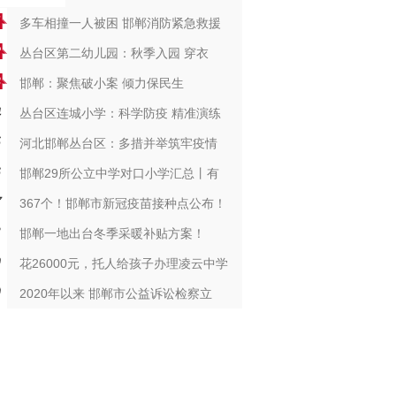
多车相撞一人被困 邯郸消防紧急救援
丛台区第二幼儿园：秋季入园 穿衣
邯郸：聚焦破小案 倾力保民生
丛台区连城小学：科学防疫 精准演练
河北邯郸丛台区：多措并举筑牢疫情
邯郸29所公立中学对口小学汇总丨有
367个！邯郸市新冠疫苗接种点公布！
邯郸一地出台冬季采暖补贴方案！
花26000元，托人给孩子办理凌云中学
2020年以来 邯郸市公益诉讼检察立