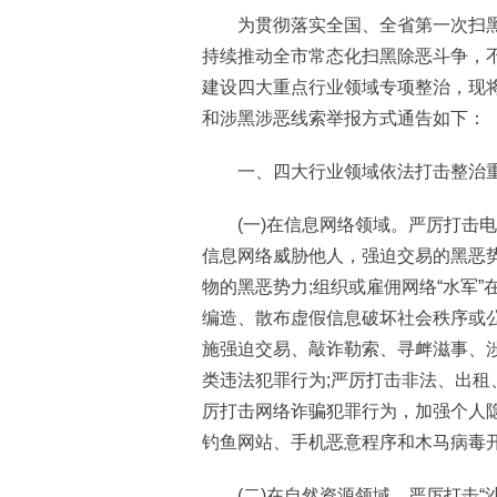
为贯彻落实全国、全省第一次扫黑
持续推动全市常态化扫黑除恶斗争，
建设四大重点行业领域专项整治，现
和涉黑涉恶线索举报方式通告如下：
一、四大行业领域依法打击整治
(一)在信息网络领域。严厉打击电信
信息网络威胁他人，强迫交易的黑恶
物的黑恶势力;组织或雇佣网络“水军
编造、散布虚假信息破坏社会秩序或
施强迫交易、敲诈勒索、寻衅滋事、
类违法犯罪行为;严厉打击非法、出租
厉打击网络诈骗犯罪行为，加强个人
钓鱼网站、手机恶意程序和木马病毒
(二)在自然资源领域。严厉打击“沙