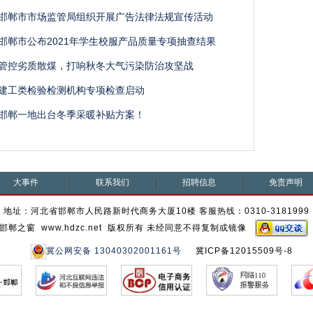
邯郸市市场监管局组织开展广告法律法规宣传活动
邯郸市公布2021年学生校服产品质量专项抽查结果
管控劣质散煤，打响秋冬大气污染防治攻坚战
建工类检验检测机构专项检查启动
邯郸一地出台冬季采暖补贴方案！
大事件
联系我们
招聘信息
免责声明
地址：河北省邯郸市人民路新时代商务大厦10楼 客服热线：0310-3181999
邯郸之窗 www.hdzc.net 版权所有 未经同意不得复制或镜像
冀公网安备 13040302001161号
冀ICP备12015509号-8