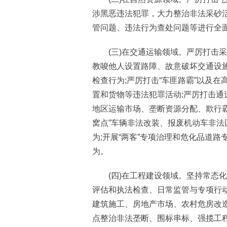
涉黑恶违法犯罪，大力整治非法采砂
管问题、违法行为查处问题等进行全
(三)在交通运输领域。严厉打击采
教唆他人设置路障、故意破坏交通设施
检查行为;严厉打击“车匪路霸”以及
置和货物等违法犯罪活动;严厉打击
地区运输市场、垄断资源分配、欺行霸
窝点”车辆非法改装、报废机动车非
为;开展“两客”专项治理和危化品道路
为。
(四)在工程建设领域。坚持常态化
评估和执法检查、日常监管与专项行
建筑施工、房地产市场、农村危房改
点整治非法垄断、围标串标、强揽工