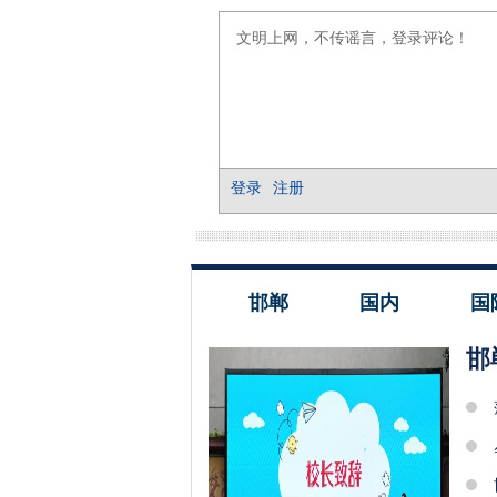
邯郸
国内
国
邯