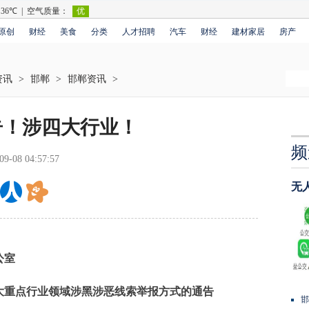
原创
财经
美食
分类
人才招聘
汽车
财经
建材家居
房产
资讯
>
邯郸
>
邯郸资讯
>
告！涉四大行业！
频
09-08 04:57:57
无
公室
重点行业领域涉黑涉恶线索举报方式的通告
邯