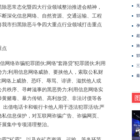
无
除恶常态化暨四大行业领域整治推进会精神，
不断深化信息网络、自然资源、交通运输、工程
邯
将我市扫黑除恶斗争四大重点行业领域打击重点
孕
超
旅
重点
邯
网络诈骗犯罪团伙;网络“套路贷”犯罪团伙;利用
三
势力;利用信息网络威胁、要挟他人，索取公私财
最
”在网络上威胁、恐吓、辱骂、诽谤、滋扰他人或
公共秩序、寻衅滋事的黑恶势力;利用信息网络实
涉黄赌毒、暴力传销、高利放贷、非法讨债等各
、出借电话卡和银行卡他人用于违法犯罪活动;严
隐私信息保护，对互联网诈骗广告、诈骗网页、
开展集中专项清理整治。
霸”“矿霸”，以及在矿产资源、运输、等各环节