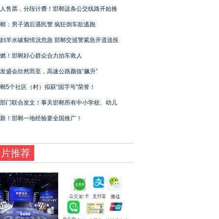
人售票，分段计费！邯郸这条公交线路开始推
郸：男子酒后遇民警 疯狂倒车欲逃跑
妇羊水破裂情况危急 邯郸交巡警紧急开道送医
燃！邯郸好心群众合力抬车救人
发盛会欣然而至，高速公路颜值“飙升”
郸5个社区（村）拟获“国字号”荣誉！
部门联合发文！事关邯郸所有中小学校、幼儿
新！邯郸一地经验要全国推广！
图片推荐