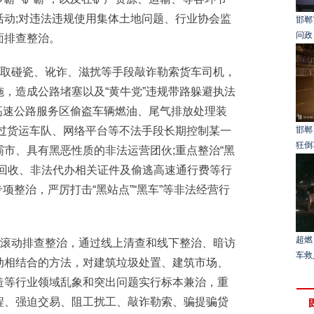
活动;对违法违规使用集体土地问题、行业协会监
邯郸
问政
面排查整治。
取碰瓷、讹诈、滋扰等手段敲诈勒索货车司机，
，造成公路堵塞以及“黄牛党”违规带路躲避执法
在高速公路服务区偷盗车辆燃油、尾气排放处理装
通过货运车队、网络平台等不法手段长期控制某一
邯郸
狂倒
市、具有黑恶性质的非法运营团伙;重点整治“黑
法回收、非法代办相关证件及偷逃高速通行费等行
专项整治，严厉打击“黑站点”“黑车”等非法经营行
超燃
滚动排查整治，通过线上清查和线下整治、暗访
车救
动相结合的方法，对建筑垃圾处置、建筑市场、
造等行业领域乱象和突出问题实行标本兼治，重
程、强迫交易、阻工扰工、敲诈勒索、骗提骗贷